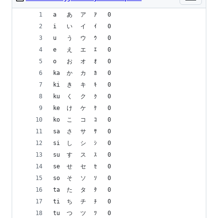
a	あ	ア	ｱ	0
i	い	イ	ｲ	0
u	う	ウ	ｳ	0
e	え	エ	ｴ	0
o	お	オ	ｵ	0
ka	か	カ	ｶ	0
ki	き	キ	ｷ	0
ku	く	ク	ｸ	0
ke	け	ケ	ｹ	0
ko	こ	コ	ｺ	0
sa	さ	サ	ｻ	0
si	し	シ	ｼ	0
su	す	ス	ｽ	0
se	せ	セ	ｾ	0
so	そ	ソ	ｿ	0
ta	た	タ	ﾀ	0
ti	ち	チ	ﾁ	0
tu	つ	ツ	ﾂ	0