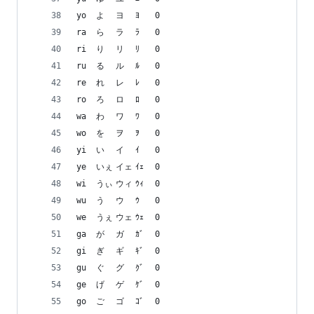
yo	よ	ヨ	ﾖ	0
ra	ら	ラ	ﾗ	0
ri	り	リ	ﾘ	0
ru	る	ル	ﾙ	0
re	れ	レ	ﾚ	0
ro	ろ	ロ	ﾛ	0
wa	わ	ワ	ﾜ	0
wo	を	ヲ	ｦ	0
yi	い	イ	ｲ	0
ye	いぇ	イェ	ｲｪ	0
wi	うぃ	ウィ	ｳｨ	0
wu	う	ウ	ｳ	0
we	うぇ	ウェ	ｳｪ	0
ga	が	ガ	ｶﾞ	0
gi	ぎ	ギ	ｷﾞ	0
gu	ぐ	グ	ｸﾞ	0
ge	げ	ゲ	ｹﾞ	0
go	ご	ゴ	ｺﾞ	0