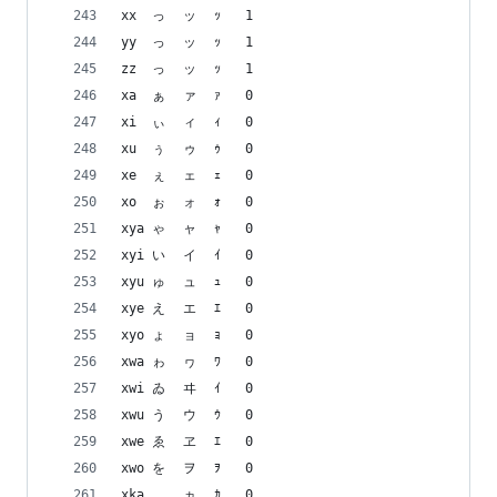
xx	っ	ッ	ｯ	1
yy	っ	ッ	ｯ	1
zz	っ	ッ	ｯ	1
xa	ぁ	ァ	ｧ	0
xi	ぃ	ィ	ｨ	0
xu	ぅ	ゥ	ｩ	0
xe	ぇ	ェ	ｪ	0
xo	ぉ	ォ	ｫ	0
xya	ゃ	ャ	ｬ	0
xyi	い	イ	ｲ	0
xyu	ゅ	ュ	ｭ	0
xye	え	エ	ｴ	0
xyo	ょ	ョ	ｮ	0
xwa	ゎ	ヮ	ﾜ	0
xwi	ゐ	ヰ	ｲ	0
xwu	う	ウ	ｳ	0
xwe	ゑ	ヱ	ｴ	0
xwo	を	ヲ	ｦ	0
xka	ゕ	ヵ	ｶ	0