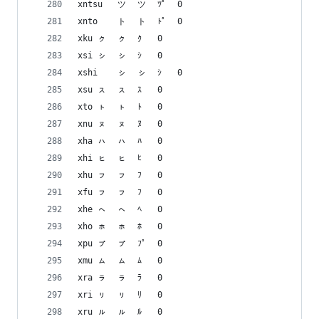
xntsu	ツ゚	ツ゚	ﾂﾟ	0
xnto	ト゚	ト゚	ﾄﾟ	0
xku	ㇰ	ㇰ	ｸ	0
xsi	ㇱ	ㇱ	ｼ	0
xshi	ㇱ	ㇱ	ｼ	0
xsu	ㇲ	ㇲ	ｽ	0
xto	ㇳ	ㇳ	ﾄ	0
xnu	ㇴ	ㇴ	ﾇ	0
xha	ㇵ	ㇵ	ﾊ	0
xhi	ㇶ	ㇶ	ﾋ	0
xhu	ㇷ	ㇷ	ﾌ	0
xfu	ㇷ	ㇷ	ﾌ	0
xhe	ㇸ	ㇸ	ﾍ	0
xho	ㇹ	ㇹ	ﾎ	0
xpu	ㇷ゚	ㇷ゚	ﾌﾟ	0
xmu	ㇺ	ㇺ	ﾑ	0
xra	ㇻ	ㇻ	ﾗ	0
xri	ㇼ	ㇼ	ﾘ	0
xru	ㇽ	ㇽ	ﾙ	0