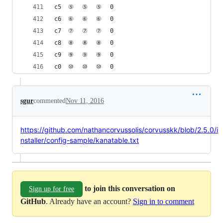
c5	⑤	⑤	⑤	0
c6	⑥	⑥	⑥	0
c7	⑦	⑦	⑦	0
c8	⑧	⑧	⑧	0
c9	⑨	⑨	⑨	0
c0	⑩	⑩	⑩	0
sgur
commented
Nov 11, 2016
https://github.com/nathancorvussolis/corvusskk/blob/2.5.0/i
nstaller/config-sample/kanatable.txt
to join this conversation on
Sign up for free
GitHub
. Already have an account?
Sign in to comment