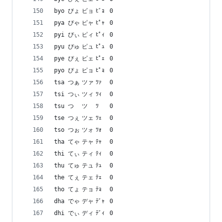
byo	びょ	ビョ	ﾋﾞｮ	0
pya	ぴゃ	ピャ	ﾋﾟｬ	0
pyi	ぴぃ	ピィ	ﾋﾟｨ	0
pyu	ぴゅ	ピュ	ﾋﾟｭ	0
pye	ぴぇ	ピェ	ﾋﾟｪ	0
pyo	ぴょ	ピョ	ﾋﾟｮ	0
tsa	つぁ	ツァ	ﾂｧ	0
tsi	つぃ	ツィ	ﾂｨ	0
tsu	つ	ツ	ﾂ	0
tse	つぇ	ツェ	ﾂｪ	0
tso	つぉ	ツォ	ﾂｫ	0
tha	てゃ	テャ	ﾃｬ	0
thi	てぃ	ティ	ﾃｨ	0
thu	てゅ	テュ	ﾃｭ	0
the	てぇ	テェ	ﾃｪ	0
tho	てょ	テョ	ﾃｮ	0
dha	でゃ	デャ	ﾃﾞｬ	0
dhi	でぃ	ディ	ﾃﾞｨ	0