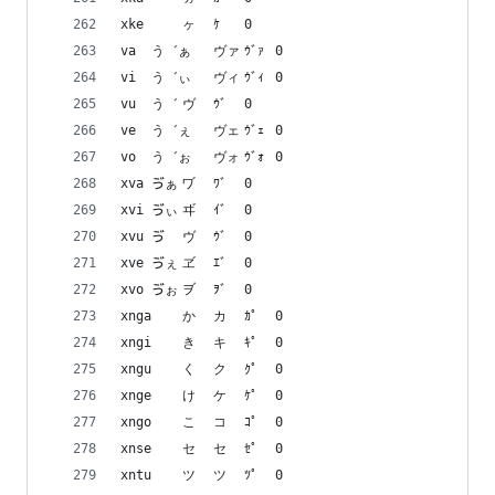
xke	ゖ	ヶ	ｹ	0
va	う゛ぁ	ヴァ	ｳﾞｧ	0
vi	う゛ぃ	ヴィ	ｳﾞｨ	0
vu	う゛	ヴ	ｳﾞ	0
ve	う゛ぇ	ヴェ	ｳﾞｪ	0
vo	う゛ぉ	ヴォ	ｳﾞｫ	0
xva	ゔぁ	ヷ	ﾜﾞ	0
xvi	ゔぃ	ヸ	ｲﾞ	0
xvu	ゔ	ヴ	ｳﾞ	0
xve	ゔぇ	ヹ	ｴﾞ	0
xvo	ゔぉ	ヺ	ｦﾞ	0
xnga	か゚	カ゚	ｶﾟ	0
xngi	き゚	キ゚	ｷﾟ	0
xngu	く゚	ク゚	ｸﾟ	0
xnge	け゚	ケ゚	ｹﾟ	0
xngo	こ゚	コ゚	ｺﾟ	0
xnse	セ゚	セ゚	ｾﾟ	0
xntu	ツ゚	ツ゚	ﾂﾟ	0