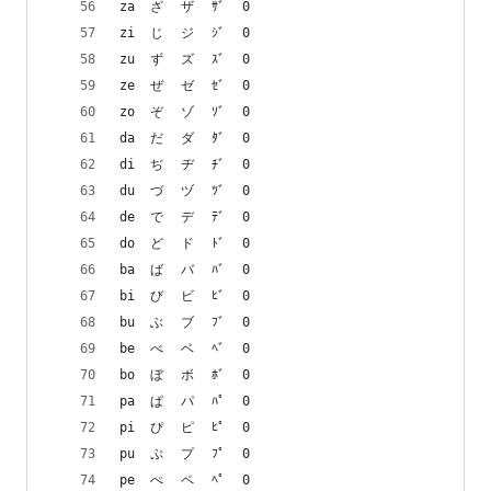
za	ざ	ザ	ｻﾞ	0
zi	じ	ジ	ｼﾞ	0
zu	ず	ズ	ｽﾞ	0
ze	ぜ	ゼ	ｾﾞ	0
zo	ぞ	ゾ	ｿﾞ	0
da	だ	ダ	ﾀﾞ	0
di	ぢ	ヂ	ﾁﾞ	0
du	づ	ヅ	ﾂﾞ	0
de	で	デ	ﾃﾞ	0
do	ど	ド	ﾄﾞ	0
ba	ば	バ	ﾊﾞ	0
bi	び	ビ	ﾋﾞ	0
bu	ぶ	ブ	ﾌﾞ	0
be	べ	ベ	ﾍﾞ	0
bo	ぼ	ボ	ﾎﾞ	0
pa	ぱ	パ	ﾊﾟ	0
pi	ぴ	ピ	ﾋﾟ	0
pu	ぷ	プ	ﾌﾟ	0
pe	ぺ	ペ	ﾍﾟ	0