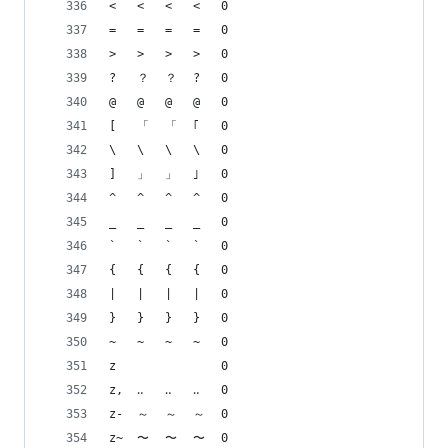
<	<	<	<	0
=	=	=	=	0
>	>	>	>	0
?	？	？	?	0
@	@	@	@	0
[	「	「	｢	0
\	\	\	\	0
]	」	」	｣	0
^	^	^	^	0
_	_	_	_	0
`	`	`	`	0
{	{	{	{	0
|	|	|	|	0
}	}	}	}	0
~	~	~	~	0
z 	　	　	　	0
z,	‥	‥	‥	0
z-	～	～	～	0
z~	〜	〜	〜	0