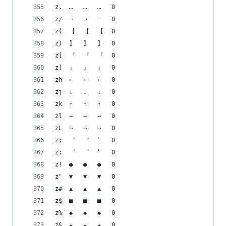
z.	…	…	…	0
z/	・	・	･	0
z(	【	【	【	0
z)	】	】	】	0
z[	『	『	『	0
z]	』	』	』	0
zh	←	←	←	0
zj	↓	↓	↓	0
zk	↑	↑	↑	0
zl	→	→	→	0
zL	⇒	⇒	⇒	0
z;	゛	゛	ﾞ	0
z:	゜	゜	ﾟ	0
z!	●	●	●	0
z"	▼	▼	▼	0
z#	▲	▲	▲	0
z$	■	■	■	0
z%	◆	◆	◆	0
z&	★	★	★	0