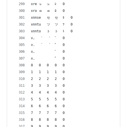
xre	ㇾ	ㇾ	ﾚ	0
xro	ㇿ	ㇿ	ﾛ	0
xnnse	セ	セ	ｾ	0
xnntu	ツ	ツ	ﾂ	0
xnnto	ト	ト	ﾄ	0
v,	゛	゛	ﾞ	0
v.	゜	゜	ﾟ	0
x,	゙	゙	ﾞ	0
x.	゚	゚	ﾟ	0
0	0	0	0	0
1	1	1	1	0
2	2	2	2	0
3	3	3	3	0
4	4	4	4	0
5	5	5	5	0
6	6	6	6	0
7	7	7	7	0
8	8	8	8	0
9	9	9	9	0