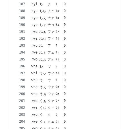
cyi	ち	チ	ﾁ	0
cyu	ちゅ	チュ	ﾁｭ	0
cye	ちぇ	チェ	ﾁｪ	0
cyo	ちょ	チョ	ﾁｮ	0
hwa	ふぁ	ファ	ﾌｧ	0
hwi	ふぃ	フィ	ﾌｨ	0
hwu	ふ	フ	ﾌ	0
hwe	ふぇ	フェ	ﾌｪ	0
hwo	ふぉ	フォ	ﾌｫ	0
wha	わ	ワ	ﾜ	0
whi	うぃ	ウィ	ｳｨ	0
whu	う	ウ	ｳ	0
whe	うぇ	ウェ	ｳｪ	0
who	うぉ	ウォ	ｳｫ	0
kwa	くぁ	クァ	ｸｧ	0
kwi	くぃ	クィ	ｸｨ	0
kwu	く	ク	ｸ	0
kwe	くぇ	クェ	ｸｪ	0
kwo	くぉ	クォ	ｸｫ	0