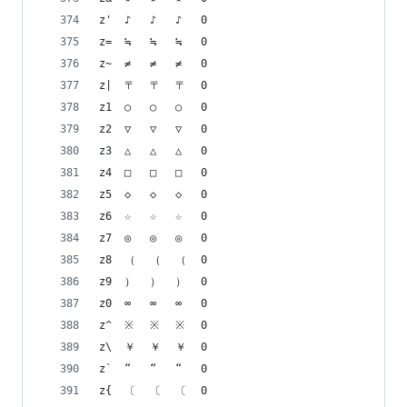
z'	♪	♪	♪	0
z=	≒	≒	≒	0
z~	≠	≠	≠	0
z|	〒	〒	〒	0
z1	○	○	○	0
z2	▽	▽	▽	0
z3	△	△	△	0
z4	□	□	□	0
z5	◇	◇	◇	0
z6	☆	☆	☆	0
z7	◎	◎	◎	0
z8	（	（	（	0
z9	）	）	）	0
z0	∞	∞	∞	0
z^	※	※	※	0
z\	￥	￥	￥	0
z`	“	“	“	0
z{	〔	〔	〔	0