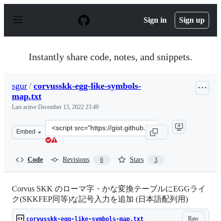
S
k
Sign in
Sign up
i
p
t
o
Instantly share code, notes, and snippets.
c
o
n
sgur
/
corvusskk-egg-like-symbols-
t
map.txt
e
n
Last active
December 13, 2022 23:49
t
Clone
Embed
this
repository
at
Code
Revisions
Stars
6
3
&lt;script
src=&quot;https://gist.github.com/sgur/f28f697fb06fb1c0
Corvus SKK のローマ字・かな変換テーブルにEGGライ
ク(SKKFEP同等)な記号入力を追加 (日本語配列用)
Raw
corvusskk-egg-like-symbols-map.txt