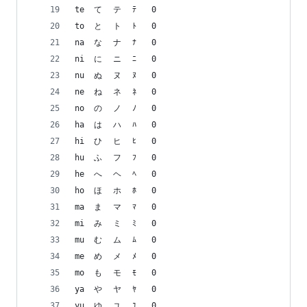
te	て	テ	ﾃ	0
to	と	ト	ﾄ	0
na	な	ナ	ﾅ	0
ni	に	ニ	ﾆ	0
nu	ぬ	ヌ	ﾇ	0
ne	ね	ネ	ﾈ	0
no	の	ノ	ﾉ	0
ha	は	ハ	ﾊ	0
hi	ひ	ヒ	ﾋ	0
hu	ふ	フ	ﾌ	0
he	へ	ヘ	ﾍ	0
ho	ほ	ホ	ﾎ	0
ma	ま	マ	ﾏ	0
mi	み	ミ	ﾐ	0
mu	む	ム	ﾑ	0
me	め	メ	ﾒ	0
mo	も	モ	ﾓ	0
ya	や	ヤ	ﾔ	0
yu	ゆ	ユ	ﾕ	0