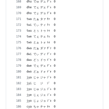
dhu	でゅ	デュ	ﾃﾞｭ	0
dhe	でぇ	デェ	ﾃﾞｪ	0
dho	でょ	デョ	ﾃﾞｮ	0
twa	たぁ	タァ	ﾀｧ	0
twi	てぃ	ティ	ﾃｨ	0
twu	とぅ	トゥ	ﾄｩ	0
twe	てぇ	テェ	ﾃｪ	0
two	とぉ	トォ	ﾄｫ	0
dwa	だぁ	ダァ	ﾀﾞｧ	0
dwi	でぃ	ディ	ﾃﾞｨ	0
dwu	どぅ	ドゥ	ﾄﾞｩ	0
dwe	でぇ	デェ	ﾃﾞｪ	0
dwo	どぉ	ドォ	ﾄﾞｫ	0
jya	じゃ	ジャ	ｼﾞｬ	0
jyi	じ	ジ	ｼﾞ	0
jyu	じゅ	ジュ	ｼﾞｭ	0
jye	じぇ	ジェ	ｼﾞｪ	0
jyo	じょ	ジョ	ｼﾞｮ	0
cya	ちゃ	チャ	ﾁｬ	0