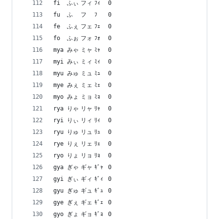
fi	ふぃ	フィ	ﾌｨ	0
fu	ふ	フ	ﾌ	0
fe	ふぇ	フェ	ﾌｪ	0
fo	ふぉ	フォ	ﾌｫ	0
mya	みゃ	ミャ	ﾐｬ	0
myi	みぃ	ミィ	ﾐｨ	0
myu	みゅ	ミュ	ﾐｭ	0
mye	みぇ	ミェ	ﾐｪ	0
myo	みょ	ミョ	ﾐｮ	0
rya	りゃ	リャ	ﾘｬ	0
ryi	りぃ	リィ	ﾘｨ	0
ryu	りゅ	リュ	ﾘｭ	0
rye	りぇ	リェ	ﾘｪ	0
ryo	りょ	リョ	ﾘｮ	0
gya	ぎゃ	ギャ	ｷﾞｬ	0
gyi	ぎぃ	ギィ	ｷﾞｨ	0
gyu	ぎゅ	ギュ	ｷﾞｭ	0
gye	ぎぇ	ギェ	ｷﾞｪ	0
gyo	ぎょ	ギョ	ｷﾞｮ	0