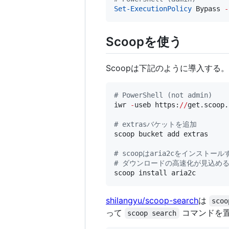
Set-ExecutionPolicy
 Bypass 
-
Scoopを使う
Scoopは下記のように導入する。
#
 PowerShell (not admin)
iwr 
-
useb https:
//
get.scoop.
#
 extrasバケットを追加
scoop bucket add extras

#
 scoopはaria2cをインスト
#
 ダウンロードの高速化が見込め
scoop install aria2c
shilangyu/scoop-search
は
scoo
って
コマンドを
scoop search