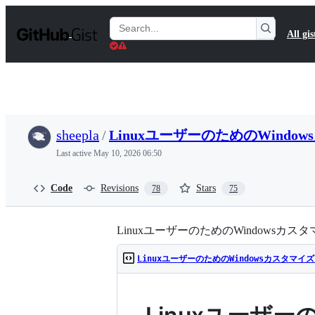
S
k
Search
All gis
i
Gists
p
t
o
c
o
n
t
sheepla
/
LinuxユーザーのためのWindo
e
n
Last active
May 10, 2026 06:50
t
Code
Revisions
Stars
78
75
LinuxユーザーのためのWindowsカス
LinuxユーザーのためのWindowsカスタマイズ