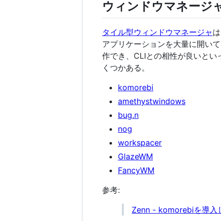
ウィンドウマネージ
タイル型ウィンドウマネージャ
は
アプリケーションを大量に開いて
作でき、CLIとの相性が良いとい
くつかある。
komorebi
amethystwindows
bug.n
nog
workspacer
GlazeWM
FancyWM
参考:
Zenn - komorebiを