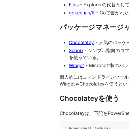
Files
- Explorerの代
gokcehan/lf
- Goで書かれた
パッケージマネージ
Chocolatey
- 人気のパッ
Scoop
- シンプル指向のコ
を使っている。
Winget
- Microsoft
個人的にはコマンドラインツール
WingetやChocolateyを使
Chocolateyを使う
Chocolateyは、下記をPowe
#
 PowerShell (admin)