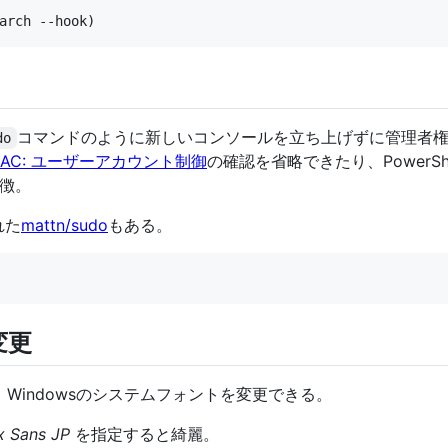
コマンドのように新しいコンソールを立ち上げずに管理者
do
UAC: ユーザーアカウント制御
の確認を省略できたり、PowerS
徴。
れた
mattn/sudo
もある。
変更
Windowsのシステムフォントを変更できる。
x Sans JP
を指定すると綺麗。