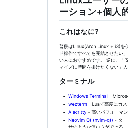
Linuxユーザ
ーション+個人
これはなに?
普段はLinux(Arch Linux
ド操作ですべてを完結させたい」
い人におすすめです。 逆に、「
マイズに時間を掛けたくない」人
ターミナル
Windows Terminal
- Micr
wezterm
- Luaで高度に
Alacritty
- 高いパフォーマ
Neovim Qt (nvim-qt)
- タ
サのような使い方ができる。