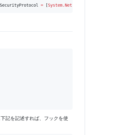
SecurityProtocol 
=
 [
System.Net.ServicePointManager
]::Sec
下記を記述すれば、フックを使