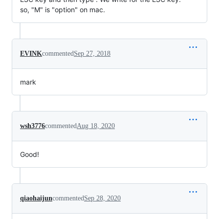
so, "M" is "option" on mac.
EVINK
commented
Sep 27, 2018
mark
wsh3776
commented
Aug 18, 2020
Good!
qiaohaijun
commented
Sep 28, 2020