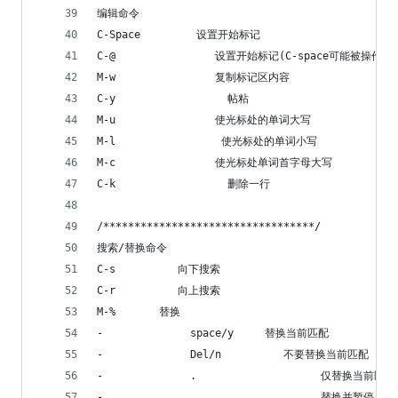
编辑命令
C-Space         设置开始标记
C-@                设置开始标记(C-space可能被操作
M-w                复制标记区内容
C-y                  帖粘
M-u                使光标处的单词大写
M-l                 使光标处的单词小写
M-c                使光标处单词首字母大写
C-k                  删除一行
/**********************************/
搜索/替换命令
C-s          向下搜索
C-r          向上搜索
M-%       替换
-              space/y     替换当前匹配
-              Del/n          不要替换当前匹配
-              .                    仅替换当前
-              ,                    替换并暂停(按