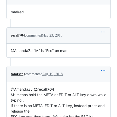
marked
recall704
commented
May 23, 2018
@AmandaZJ "M" is "Esc" on mac.
tomtsang
commented
Aug 19, 2018
@AmandaZJ
@recall704
M- means hold the META or EDIT or ALT key down while
typing .
If there is no META, EDIT or ALT key, instead press and
release the
ESC key and then type . We write for the ESC key.