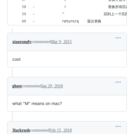
-              !                    替换所有匹配
-             ^                   回到上一个匹配位
-             return/q    退出替换
xiaoronglv
commented
Mar 9, 2015
cool
ghost
commented
Jan 29, 2018
what "M" means on mac?
3lackrush
commented
Feb 15, 2018