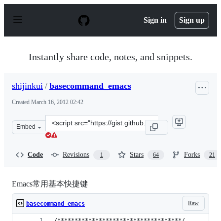
S
k
Sign in
Sign up
i
p
t
o
Instantly share code, notes, and snippets.
c
o
n
shijinkui
/
basecommand_emacs
t
e
Created
March 16, 2012 02:42
n
t
Clone
Embed
this
repository
at
Code
Revisions
Stars
Forks
1
64
21
&lt;script
src=&quot;https://gist.github.com/shijinkui/2048195.js&q
Emacs常用基本快捷键
Raw
basecommand_emacs
/************************************/