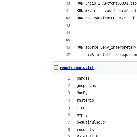
RUN unzip IPAexfont00301.zip
RUN mkdir -p /usr/share/font
RUN cp IPAexfont00301/*.ttf 
RUN source venv_interpreter/
    pip3 install -r requirem
requirements.txt
pandas
geopandas
NumPy
rasterio
fiona
pyply
beautifulsoup4
requests