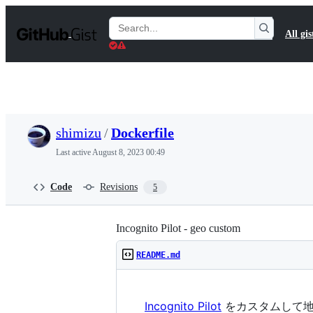
S
k
Search
All gis
i
Gists
p
t
o
c
o
n
t
shimizu
/
Dockerfile
e
n
Last active
August 8, 2023 00:49
t
Code
Revisions
5
Incognito Pilot - geo custom
README.md
Incognito Pilot
をカスタムして地