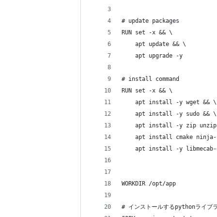
# update packages
RUN set -x && \
    apt update && \
    apt upgrade -y
# install command
RUN set -x && \
    apt install -y wget && \
    apt install -y sudo && \
    apt install -y zip unzip
    apt install cmake ninja-
    apt install -y libmecab-
WORKDIR /opt/app
# インストールするpythonライブ