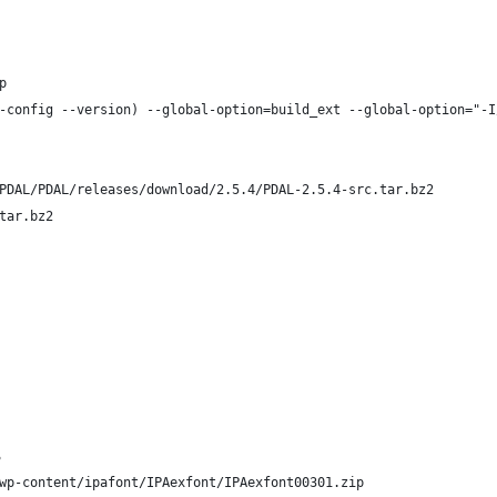
p
-config --version) --global-option=build_ext --global-option="-I
PDAL/PDAL/releases/download/2.5.4/PDAL-2.5.4-src.tar.bz2
tar.bz2
る
wp-content/ipafont/IPAexfont/IPAexfont00301.zip