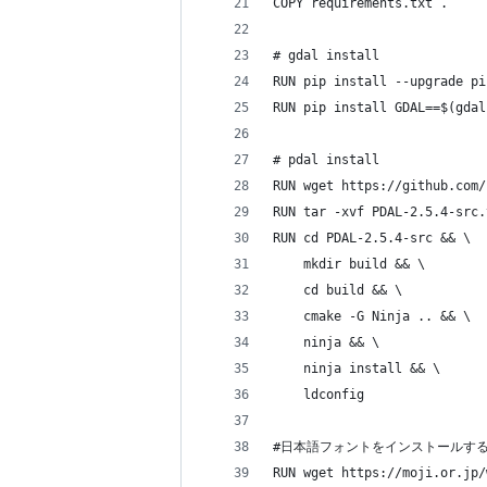
COPY requirements.txt .
# gdal install
RUN pip install --upgrade pi
RUN pip install GDAL==$(gdal
# pdal install
RUN wget https://github.com/
RUN tar -xvf PDAL-2.5.4-src.
RUN cd PDAL-2.5.4-src && \
    mkdir build && \
    cd build && \
    cmake -G Ninja .. && \
    ninja && \
    ninja install && \
    ldconfig
#日本語フォントをインストールす
RUN wget https://moji.or.jp/