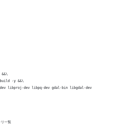
 &&\
build -y &&\
dev libproj-dev libpq-dev gdal-bin libgdal-dev
ラリ一覧