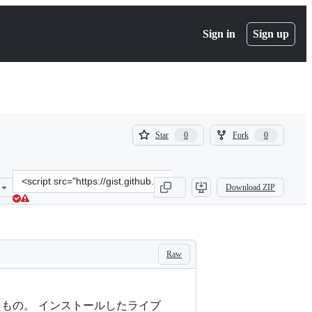
Sign in
Sign up
(
(
Star
Fork
0
0
0
0
)
)
Clone
Download ZIP
this
repository
at
&lt;script
src=&quot;https://gist.github.com/shimizu/b2b0293ebbc9342446398ad
Raw
もの。 インストールしたライブ