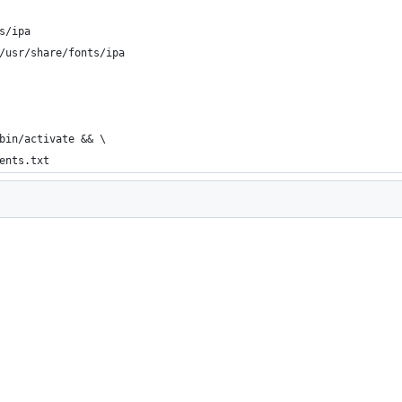
s/ipa
/usr/share/fonts/ipa
bin/activate && \
ents.txt