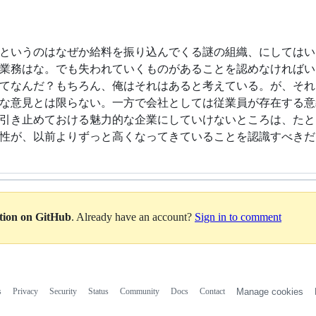
というのはなぜか給料を振り込んでくる謎の組織、にしてはい
業務はな。でも失われていくものがあることを認めなければい
てなんだ？もちろん、俺はそれはあると考えている。が、それ
な意見とは限らない。一方で会社としては従業員が存在する意
引き止めておける魅力的な企業にしていけないところは、たと
性が、以前よりずっと高くなってきていることを認識すべきだ
ation on GitHub
. Already have an account?
Sign in to comment
s
Privacy
Security
Status
Community
Docs
Contact
Manage cookies