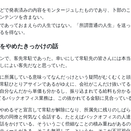
どで発表済みの内容をモンタージュしたものであり、卜部のこ
ンテンツを含まない。
であっておまえらの人生ではない。「所謂普通の人生」を送っ
るを得ない。
をやめたきっかけの話
ンで、客先常駐であった。幸いにして常駐先の皆さんには本当
しによい客先だなと思っていた。
に所属している意味ってなんだっけという疑問がむくむくと頭
常駐ひとりアサインであるがゆえに、会社がこんだけ抜いてる
自分なんだから単価も分かるし、振り込まれてる給料も分かる
てるバックオフィス業務は、この抜かれてる金額に見合っている
やめるぞと宣言して常駐が解除になり、所属先に残りのしばら
先の同僚と何気なく会話する。たとえばバックオフィスの人達
話をかけている。そういうごく些細なことの積み重ねがあるの
ティールがある。そこを無視して、というか、そこが不可視化