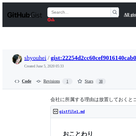
S
k
Search
All gis
i
Gists
p
t
o
c
o
n
t
shyouhei
/
gist:22254d2cc60cef9016140cab
e
n
Created
June 5, 2020 05:33
t
Code
Revisions
Stars
1
38
会社に所属する理由は放置しておくと
gistfile1.md
おことわり