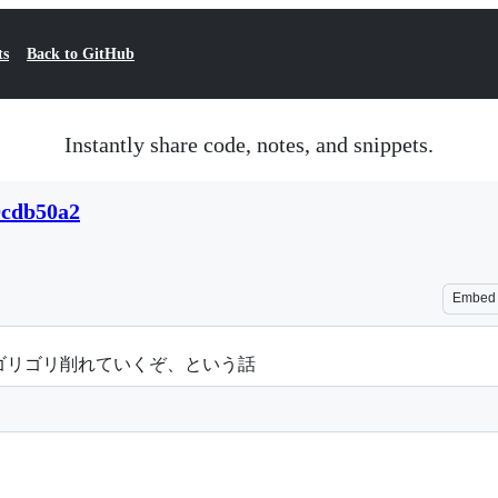
ts
Back to GitHub
Instantly share code, notes, and snippets.
0cdb50a2
Embed
ゴリゴリ削れていくぞ、という話