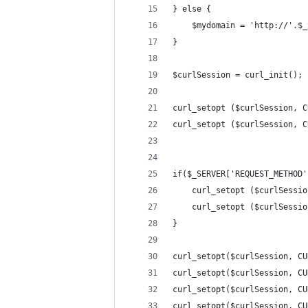
} else {
	$mydomain = 'http://'.$
}
$curlSession = curl_init();
curl_setopt ($curlSession, C
curl_setopt ($curlSession, C
if($_SERVER['REQUEST_METHOD'
	curl_setopt ($curlSessi
	curl_setopt ($curlSessi
}
curl_setopt($curlSession, CU
curl_setopt($curlSession, CU
curl_setopt($curlSession, CU
curl_setopt($curlSession, CU