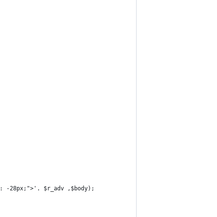
p: -28px;">'. $r_adv ,$body);