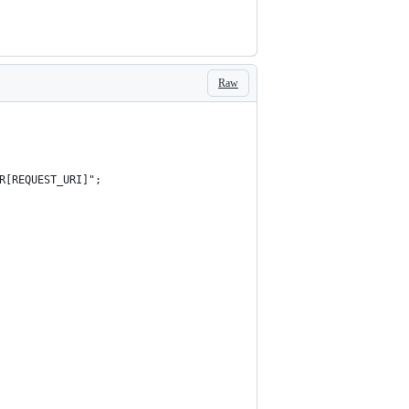
Raw
VER[REQUEST_URI]";