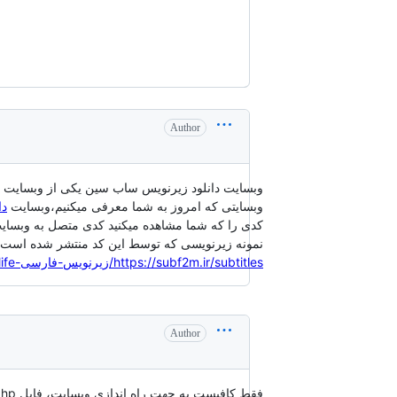
Author
وبسایت دانلود زیرنویس ساب سین یکی از و subscene میباشد
وبسایتی که امروز به شما معرفی میکنیم،وبسایت
2m
کدی را که شما مشاهده میکنید کدی متصل به وبسایت 
نمونه زیرنویسی که توسط این کد منتشر شده است)
https://subf2m.ir/subtitles/زیرنویس-فارسی-bad-boys-for-life
Author
فقط کافیست به جهت راه اندازی وبسایت، فایل index.php