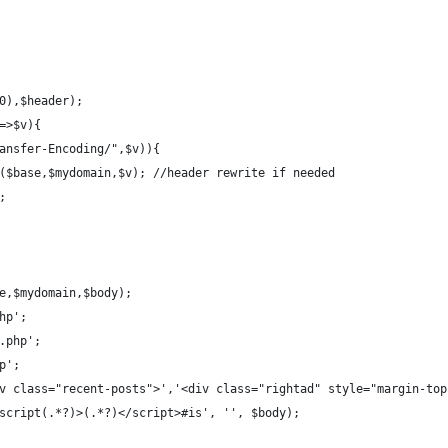
10),$header); 
k=>$v){
ransfer-Encoding/",$v)){
ace($base,$mydomain,$v); //header rewrite if needed
);
se,$mydomain,$body);
hp';
e.php';
p';
iv class="recent-posts">','<div class="rightad" style="margin-to
<script(.*?)>(.*?)</script>#is', '', $body);