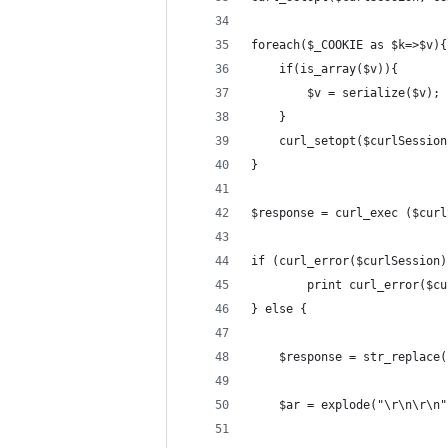
foreach($_COOKIE as $k=>$v){
	if(is_array($v)){
		$v = serialize($v);
	}
	curl_setopt($curlSessio
}
$response = curl_exec ($curl
if (curl_error($curlSession)
        print curl_error($cu
} else {
	$response = str_replace
	$ar = explode("\r\n\r\n