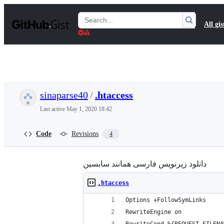
S
k
Search
All gis
i
Gists
p
t
o
c
o
n
t
sinaparse40
/
.htaccess
e
n
Last active
May 1, 2020 18:42
t
Code
Revisions
4
دانلود زیرنویس فارسی همانند سابسین
.htaccess
Options +FollowSymLinks
RewriteEngine on