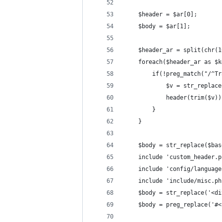
	$header = $ar[0];
	$body = $ar[1];
	$header_ar = split(chr(
	foreach($header_ar as $
		if(!preg_match("/^T
			$v = str_repl
			header(trim($v)
		}
	}
	$body = str_replace($ba
	include 'custom_header.p
	include 'config/languag
	include 'include/misc.ph
	$body = str_replace('<d
	$body = preg_replace('#