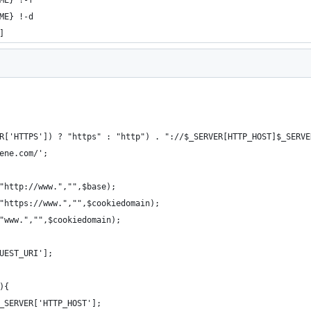
ME} !-f
ME} !-d
]
et($_SERVER['HTTPS']) ? "https" : "http") . "://$_SERVER[HTTP_HOST]$_SER
bscene.com/';
"http://www.","",$base);
"https://www.","",$cookiedomain);
"www.","",$cookiedomain);
UEST_URI'];
){
$_SERVER['HTTP_HOST'];