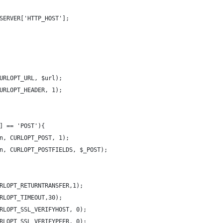
_SERVER['HTTP_HOST'];
URLOPT_URL, $url);
URLOPT_HEADER, 1);
] == 'POST'){
on, CURLOPT_POST, 1);
on, CURLOPT_POSTFIELDS, $_POST);
RLOPT_RETURNTRANSFER,1);
RLOPT_TIMEOUT,30);
RLOPT_SSL_VERIFYHOST, 0);
RLOPT_SSL_VERIFYPEER, 0);