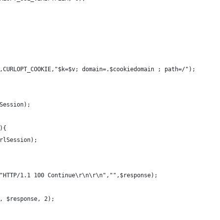
n,CURLOPT_COOKIE,"$k=$v; domain=.$cookiedomain ; path=/");
Session);
){
rlSession);
("HTTP/1.1 100 Continue\r\n\r\n","",$response);
", $response, 2); 