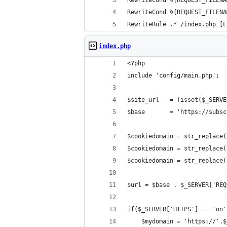
RewriteCond %{REQUEST_FILENA
RewriteCond %{REQUEST_FILENA
RewriteRule .* /index.php [L
index.php
<?php
include 'config/main.php';
$site_url 	= (iss
$base 		= 'https://su
$cookiedomain = str_replace(
$cookiedomain = str_replace(
$cookiedomain = str_replace(
$url = $base . $_SERVER['REQ
if($_SERVER['HTTPS'] == 'on'
	$mydomain = 'https://'.