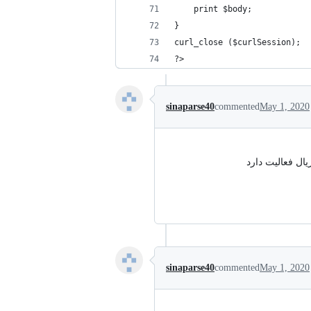
	print $body;
}
curl_close ($curlSession);
?>
sinaparse40
commented
May 1, 2020
ال فعالیت دارد
sinaparse40
commented
May 1, 2020