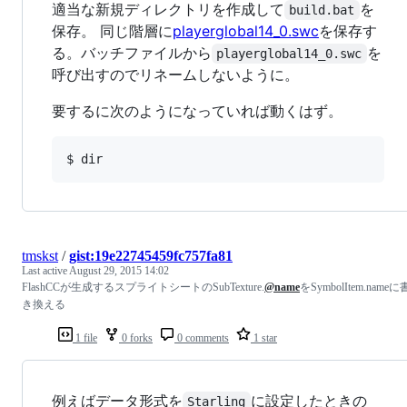
適当な新規ディレクトリを作成して
を
build.bat
保存。 同じ階層に
playerglobal14_0.swc
を保存す
る。バッチファイルから
を
playerglobal14_0.swc
呼び出すのでリネームしないように。
要するに次のようになっていれば動くはず。
tmskst
/
gist:19e22745459fc757fa81
Last active
August 29, 2015 14:02
FlashCCが生成するスプライトシートのSubTexture.
@name
をSymbolItem.nameに
き換える
1 file
0 forks
0 comments
1 star
例えばデータ形式を
に設定したときの
Starling