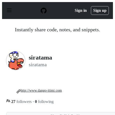
S
k
Sign in
Sign up
i
p
t
o
Instantly share code, notes, and snippets.
c
o
n
t
e
n
siratama
t
siratama
http://www.dango-itimi.com
27
followers
·
0
following