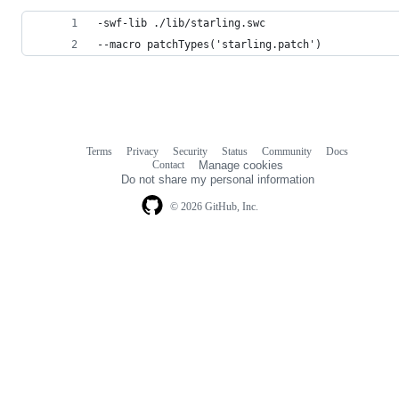
-swf-lib ./lib/starling.swc
--macro patchTypes('starling.patch')
Terms
Privacy
Security
Status
Community
Docs
Footer
Footer
Contact
Manage cookies
navigation
Do not share my personal information
© 2026 GitHub, Inc.