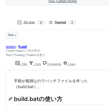
View GitHub Profile
All gists
Starred
4
3
Sort
tmskst
/
0.md
Created
August 2, 2014 09:51
HaxeでStarlingとFeathersを使う
2 files
1 fork
0 comments
2 stars
手順が複雑なのでバッチファイルを作った
（build.bat）。
build.batの使い方