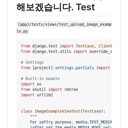
해보겠습니다. Test
[app]/tests/views/test_upload_image_examp
le.py
from
django
.
test
import
TestCase
, 
Client
from
django
.
test
.
utils
import
override_setting
# Settings
from
 [
project
].
settings
.
partials
import
media
# Built-in module
import
os
from
shutil
import
rmtree
import
urllib2
class
ImageExampleViewTest
(
TestCase
):

"""
    For saftry purpose, media.TEST_MEDIA_ROOT 
    (after set the media.MEDIA_ROOT value by m