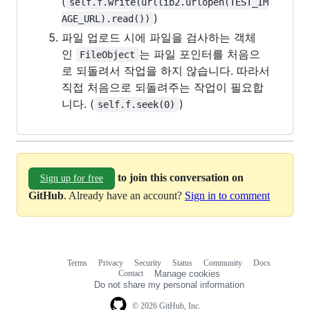
(
self.f.write(urllib2.urlopen(TEST_IM
)
AGE_URL).read())
파일 업로드 시에 파일을 검사하는 객체
인
는 파일 포인터를 처음으
FileObject
로 되돌려서 작업을 하지 않습니다. 따라서
직접 처음으로 되돌려주는 작업이 필요합
니다. (
)
self.f.seek(0)
to join this conversation on
Sign up for free
GitHub
. Already have an account?
Sign in to comment
Terms
Privacy
Security
Status
Community
Docs
Footer
Footer
Contact
Manage cookies
navigation
Do not share my personal information
© 2026 GitHub, Inc.