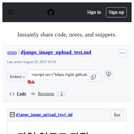
S
k
Sign in
Sign up
i
p
t
o
Instantly share code, notes, and snippets.
c
o
n
snsn
/
django_image_upload_test.md
t
e
Last active
August 29, 2015 14:19
n
t
Clone
Embed
this
repository
at
Code
Revisions
1
&lt;script
src=&quot;https://gist.github.com/snsn/9bdc0d1e4bd71ed
Raw
django_image_upload_test.md