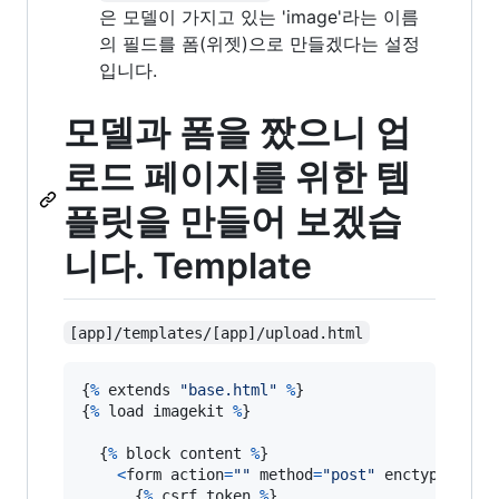
은 모델이 가지고 있는 'image'라는 이름
의 필드를 폼(위젯)으로 만들겠다는 설정
입니다.
모델과 폼을 짰으니 업
로드 페이지를 위한 템
플릿을 만들어 보겠습
니다. Template
[app]/templates/[app]/upload.html
{
%
extends
"base.html"
%
}

{
%
load
imagekit
%
}

  {
%
block
content
%
}

<
form
action
=
""
method
=
"post"
enctype
=
"mul
      {
%
csrf_token
%
}
