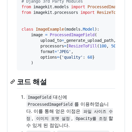
# Django 3rd Party Modules
from
imagekit
.
models
import
ProcessedImageFiel
from
imagekit
.
processors
import
ResizeToFill
class
ImageExample
(
models
.
Model
):

image
=
ProcessedImageField
(

upload_to
=
_generate_upload_path
,

processors
=
[
ResizeToFill
(
100
, 
50
)],

format
=
'JPEG'
,

options
=
{
'quality'
: 
60
}

    )
코드 해설
대신에
ImageField
를 이용하였습니
ProcessedImageField
다. 이를 통해 얻은 이점은
파일 사이즈 수
,
,
할
정
이미지 포맷 설정
Opacity를 조정
수 있게 된 점입니다.