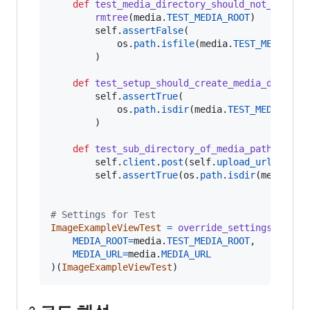
def
test_media_directory_should_not_exist_
rmtree
(
media
.
TEST_MEDIA_ROOT
)

self
.
assertFalse
(

os
.
path
.
isfile
(
media
.
TEST_MEDIA_RO
        )

def
test_setup_should_create_media_directo
self
.
assertTrue
(

os
.
path
.
isdir
(
media
.
TEST_MEDIA_ROO
        )

def
test_sub_directory_of_media_path_shoul
self
.
client
.
post
(
self
.
upload_url
, {
'im
self
.
assertTrue
(
os
.
path
.
isdir
(
media
.
TE
# Settings for Test
ImageExampleViewTest
=
override_settings
(

MEDIA_ROOT
=
media
.
TEST_MEDIA_ROOT
,

MEDIA_URL
=
media
.
MEDIA_URL
)(
ImageExampleViewTest
)