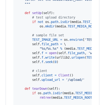
    """
def
setUp
(
self
):

# test upload directory
if
not
os
.
path
.
isdir
(
media
.
TEST_MEDIA_
os
.
mkdir
(
media
.
TEST_MEDIA_ROOT
)

# sample file set
TEST_IMAGE_URL
=
os
.
environ
[
'TEST_IMAG
self
.
file_path
=
 \

"%s/%s.%s"
%
 (
media
.
TEST_MEDIA_ROO
self
.
f
=
open
(
self
.
file_path
, 
'w+'
)

self
.
f
.
write
(
urllib2
.
urlopen
(
TEST_IMAG
self
.
f
.
seek
(
0
)

# client
self
.
client
=
Client
()

self
.
upload_url
=
'/upload/'
def
tearDown
(
self
):

if
os
.
path
.
isdir
(
media
.
TEST_MEDIA_ROOT
)
rmtree
(
media
.
TEST_MEDIA_ROOT
)
