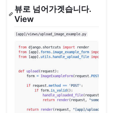
뷰로 넘어가겟습니다.
View
[app]/views/upload_image_example.py
from
django
.
shortcuts
import
render
from
 [
app
].
forms
.
image_example_form
import
Ima
from
 [
app
].
utils
.
handle_upload_file
import
han
def
upload
(
request
):

form
=
ImageExampleForm
(
request
.
POST
, 
requ
if
request
.
method
==
'POST'
:

if
form
.
is_valid
():

handle_uploaded_file
(
request
.
FILES
return
render
(
request
, 
"somewhere.
return
render
(
request
, 
"[app]/upload.html"