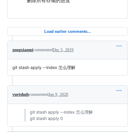
删除所有存储的进度
Load earlier comments...
zongxiaomi
commented
Dec 5, 2019
git stash apply --index 怎么理解
vuejshub
commented
Jan 9, 2020
git stash apply --index 怎么理解
git stash apply 0