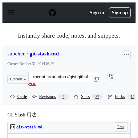
S
k
Sign in
Sign up
i
p
t
o
Instantly share code, notes, and snippets.
c
o
n
subchen
/
git-stash.md
t
e
Created
October 31, 2014 08:56
n
t
Clone
Embed
this
repository
at
Code
Revisions
Stars
Forks
2
37
15
&lt;script
src=&quot;https://gist.github.com/subchen/3409a16cb463
Git Stash 用法
Raw
git-stash.md