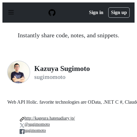
S
k
Sign in
Sign up
i
p
t
o
Instantly share code, notes, and snippets.
c
o
n
t
e
n
Kazuya Sugimoto
t
sugimomoto
Web API Holic. favorite technologies are OData, .NET C #, Claud
http://kageura.hatenadiary.jp/
@sugimomoto
sugimomoto