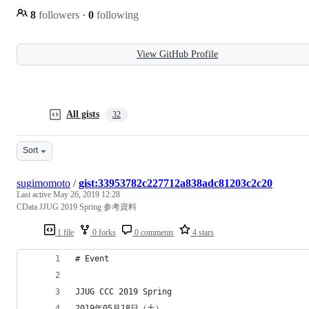
8
followers
·
0
following
View GitHub Profile
All gists
32
Sort
sugimomoto
/
gist:33953782c227712a838adc81203c2c20
Last active
May 26, 2019 12:28
CData JJUG 2019 Spring 参考資料
1 file
0 forks
0 comments
4 stars
# Event
JJUG CCC 2019 Spring
2019年05月18日（土）