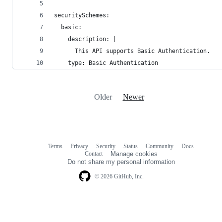
securitySchemes:
  basic:
    description: |
      This API supports Basic Authentication.
    type: Basic Authentication
Older
Newer
Terms
Privacy
Security
Status
Community
Docs
Footer
Footer
Contact
Manage cookies
navigation
Do not share my personal information
© 2026 GitHub, Inc.