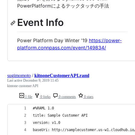
PowerPlatformによるテックタッチの手法
Event Info
Power Platform Day Winter '19
https://power-
platform.connpass.com/event/149834/
sugimomoto
/
kitnoneCustomerAPI.raml
Last active
December 9, 2019 11:45
kintone customer API
1 file
0 forks
0 comments
0 stars
#%RAML 1.0
title: Sample Customer API
version: v1.0
baseUri: http://samplecustomer.us-w1.cloudhub.io