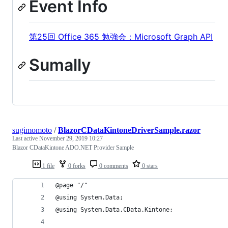
Event Info
第25回 Office 365 勉強会：Microsoft Graph API
Sumally
sugimomoto
/
BlazorCDataKintoneDriverSample.razor
Last active
November 29, 2019 10:27
Blazor CDataKintone ADO.NET Provider Sample
1 file
0 forks
0 comments
0 stars
@page "/"
@using System.Data;
@using System.Data.CData.Kintone;