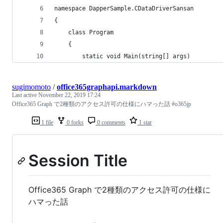
namespace DapperSample.CDataDriverSansan
{
    class Program
    {
        static void Main(string[] args)
sugimomoto
/
office365graphapi.markdown
Last active
November 22, 2019 17:24
Office365 Graph で2種類のアクセス許可の仕様にハマった話 #o365jp
1 file
0 forks
0 comments
1 star
Session Title
Office365 Graph で2種類のアクセス許可の仕様に
ハマった話