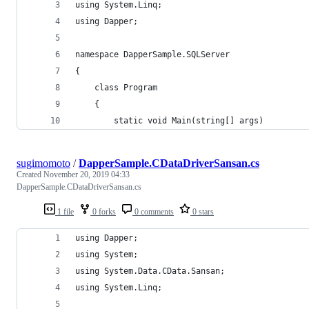
using System.Linq;
using Dapper;
namespace DapperSample.SQLServer
{
    class Program
    {
        static void Main(string[] args)
sugimomoto
/
DapperSample.CDataDriverSansan.cs
Created
November 20, 2019 04:33
DapperSample.CDataDriverSansan.cs
1 file
0 forks
0 comments
0 stars
using Dapper;
using System;
using System.Data.CData.Sansan;
using System.Linq;