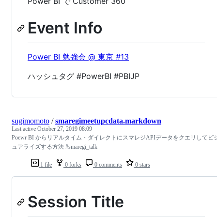
Power BI で Customer 360
Event Info
Power BI 勉強会 @ 東京 #13
ハッシュタグ #PowerBI #PBIJP
sugimomoto
/
smaregimeetupcdata.markdown
Last active
October 27, 2019 08:09
Poewr BI からリアルタイム・ダイレクトにスマレジAPIデータをクエリしてビ
ュアライズする方法 #smaregi_talk
1 file
0 forks
0 comments
0 stars
Session Title