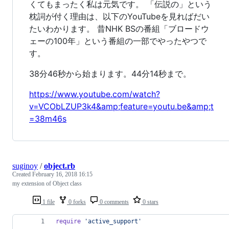
くてもまったく私は元気です。 「伝説の」という
枕詞が付く理由は、以下のYouTubeを見ればだい
たいわかります。 昔NHK BSの番組「ブロードウ
ェーの100年」という番組の一部でやったやつで
す。
38分46秒から始まります。44分14秒まで。
https://www.youtube.com/watch?
v=VCObLZUP3k4&amp;feature=youtu.be&amp;t
=38m46s
suginoy
/
object.rb
Created
February 16, 2018 16:15
my extension of Object class
1 file
0 forks
0 comments
0 stars
require
'active_support'