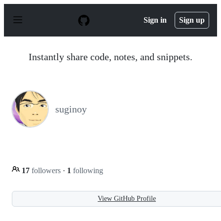
S
k
Sign in
Sign up
i
p
t
o
Instantly share code, notes, and snippets.
c
o
n
t
e
n
suginoy
t
17
followers
·
1
following
View GitHub Profile