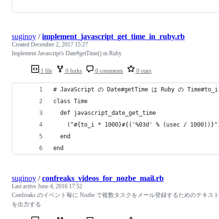
suginoy
/
implement_javascript_get_time_in_ruby.rb
Created
December 2, 2017 15:27
Implement Javascript's Date#getTime() in Ruby
1 file
0 forks
0 comments
0 stars
# JavaScript の Date#getTime は Ruby の Tim
class Time
  def javascript_date_get_time
    ("#{to_i * 1000}#{('%03d' % (usec / 1000))}"
  end
end
suginoy
/
confreaks_videos_for_nozbe_mail.rb
Last active
June 4, 2016 17:52
Confreaks のイベント毎に Nozbe で複数タスクをメール登録するためのテキス
を出力する