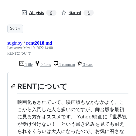
All gists
Starred
9
3
Sort
suginoy
/
rent2018.md
Last active
May 19, 2022 14:00
RENTについて
1 file
0 forks
1 comment
3 stars
RENTについて
映画化もされていて、映画版もなかなかよく、こ
こから入門した人も多いのですが、舞台版を最初
に見る方がオススメです。 Yahoo!映画に「世界観
が受け付けない！」という書き込みを見ても耐え
られるくらいは大人になったので、お気に召さな