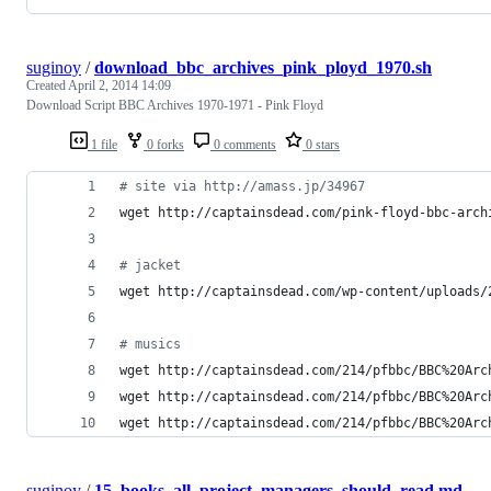
suginoy
/
download_bbc_archives_pink_ployd_1970.sh
Created
April 2, 2014 14:09
Download Script BBC Archives 1970-1971 - Pink Floyd
1 file
0 forks
0 comments
0 stars
#
 site via http://amass.jp/34967
wget http://captainsdead.com/pink-floyd-bbc-arch
#
 jacket
wget http://captainsdead.com/wp-content/uploads/
#
 musics
wget http://captainsdead.com/214/pfbbc/BBC%20Arc
wget http://captainsdead.com/214/pfbbc/BBC%20Arc
wget http://captainsdead.com/214/pfbbc/BBC%20Arc
suginoy
/
15_books_all_project_managers_should_read.md