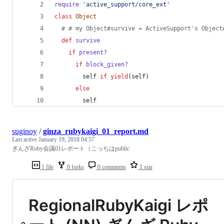
require
'active_support/core_ext'
class
Object
# # my Object#survive = ActiveSupport's Object
def
survive
if
present?
if
block_given?
self
if
yield
(
self
)
else
self
suginoy
/
ginza_rubykaigi_01_report.md
Last active
January 19, 2018 04:57
ぎんざRuby会議01レポート（こっちはpublic
1 file
0 forks
0 comments
1 star
RegionalRubyKaigi レポ