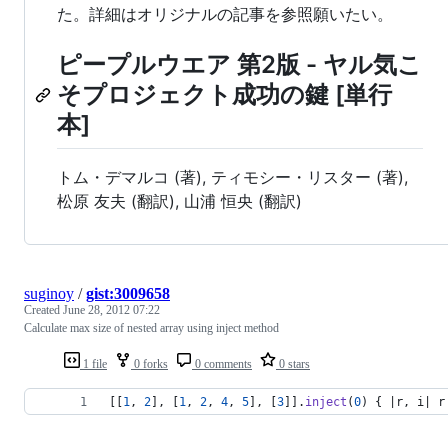
た。詳細はオリジナルの記事を参照願いたい。
ピープルウエア 第2版 - ヤル気こ
そプロジェクト成功の鍵 [単行
本]
トム・デマルコ (著), ティモシー・リスター (著),
松原 友夫 (翻訳), 山浦 恒央 (翻訳)
suginoy
/
gist:3009658
Created
June 28, 2012 07:22
Calculate max size of nested array using inject method
1 file
0 forks
0 comments
0 stars
[
[
1
,
2
]
,
[
1
,
2
,
4
,
5
]
,
[
3
]
]
.
inject
(
0
)
{
 |
r
,
i
| 
r