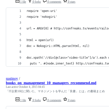
1 file
0 forks
0 comments
0 stars
require 'open-uri'
require 'nokogiri'
url = ARGV[0] # http://confreaks.tv/events/rails
html = open(url)
doc = Nokogiri::HTML.parse(html, nil)
doc.xpath('//div[@class="video-title"]/a').each 
  puts ". #{node.inner_text} http://confreaks.tv
suginoy
/
books_on_management_10_managers_recommend.md
Last active
October 4, 2015 04:45
「IT企業10社に聞いた、マネジメントを学んだ「良書」とは」の書籍まとめ
1 file
0 forks
0 comments
0 stars