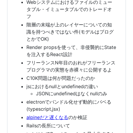
Webシステムにおけるファイルのミュー
タブル・イミュータブルでのトレードオ
フ
階層の末端が上のレイヤーについての知
識を持つべきではない件(モデルはブログ
とかでOK)
Render propsを使って、非侵襲的にState
を注入するReact設計
フリーランスN年目のおれがフリーランス
プログラマの実態を赤裸々に公開するよ
C10K問題は何が問題だったのか
jsにおけるnullとundefinedの違い
JSONにundefinedはなくnullのみ
electronでバンドル化せず動的にバベる
(typescript,jsx)
alpineだと遅くなる
のか検証
Railsの長所について