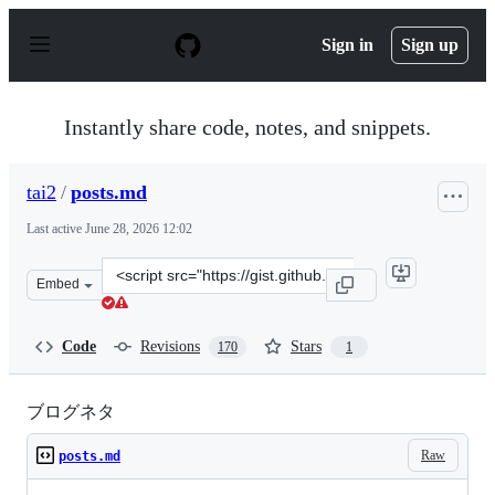
S
k
Sign in
Sign up
i
p
t
o
Instantly share code, notes, and snippets.
c
o
n
tai2
/
posts.md
t
e
Last active
June 28, 2026 12:02
n
t
Clone
Embed
this
repository
at
Code
Revisions
Stars
170
1
&lt;script
src=&quot;https://gist.github.com/tai2/5cb13126ed4ebb79
ブログネタ
Raw
posts.md