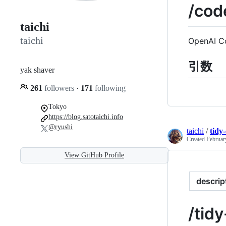
/co
taichi
taichi
OpenA
引数
yak shaver
261
followers
·
171
following
Tokyo
https://blog.satotaichi.info
@ryushi
taichi
/
tidy
Created
Februar
View GitHub Profile
descrip
/tid