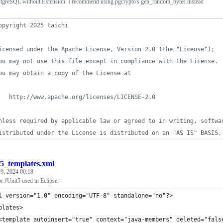
greSQL without Extension. I recommend using pgcrypto's gen_random_bytes instead
opyright 2025 taichi
icensed under the Apache License, Version 2.0 (the "License");
ou may not use this file except in compliance with the License.
ou may obtain a copy of the License at
   http://www.apache.org/licenses/LICENSE-2.0
nless required by applicable law or agreed to in writing, softwa
istributed under the License is distributed on an "AS IS" BASIS,
t5_templates.xml
 9, 2024 00:18
r JUnit5 used in Eclipse.
l version="1.0" encoding="UTF-8" standalone="no"?>
plates>
<template autoinsert="true" context="java-members" deleted="fals