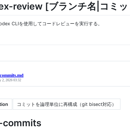
dex-review [ブランチ名|コ
I Codex CLIを使用してコードレビューを実行する。
-commits.md
y 2, 2026 03:32
tion
コミットを論理単位に再構成（git bisect対応）
y-commits