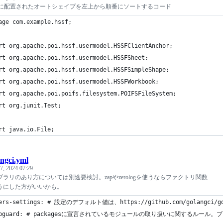
ートに配置されたオートシェイプを左上から順番にソートするコード
age com.example.hssf;
rt org.apache.poi.hssf.usermodel.HSSFClientAnchor;
rt org.apache.poi.hssf.usermodel.HSSFSheet;
rt org.apache.poi.hssf.usermodel.HSSFSimpleShape;
rt org.apache.poi.hssf.usermodel.HSSFWorkbook;
rt org.apache.poi.poifs.filesystem.POIFSFileSystem;
rt org.junit.Test;
rt java.io.File;
angci.yml
7, 2024 07:29
ラリのあり方については別途要検討。zapやzerologを使うならファクトリ関数
うにした方がいいかも。
ters-settings: # 設定のデフォルト値は、https://github.com/golangci/go
depguard: # packagesに宣言されているモジュールの取り扱いに関する