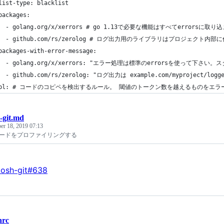
list-type: blacklist
packages:
   - golang.org/x/xerrors # go 1.13で必要な機能はすべてerrors
   - github.com/rs/zerolog # ログ出力用のライブラリはプロジェク
packages-with-error-message:
   - golang.org/x/xerrors: "エラー処理は標準のerrorsを使って下
   - github.com/rs/zerolog: "ログ出力は example.com/myproject/
dupl: # コードのコピペを検出するルール。 閾値のトークン数を越えるものをエラ
-git.md
er 18, 2019 07:13
llのコードをプロファイリングする
posh-git#638
nrc