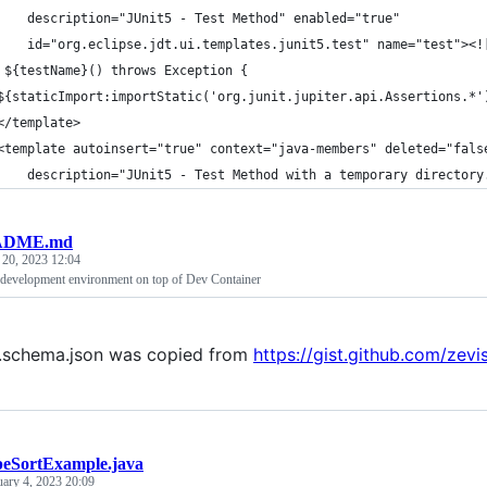
    description="JUnit5 - Test Method" enabled="true"
    id="org.eclipse.jdt.ui.templates.junit5.test" name="test"><!
 ${testName}() throws Exception {
${staticImport:importStatic('org.junit.jupiter.api.Assertions.*'
</template>
<template autoinsert="true" context="java-members" deleted="fals
    description="JUnit5 - Test Method with a temporary directory
ADME.md
 20, 2023 12:04
development environment on top of Dev Container
.schema.json was copied from
https://gist.github.com/z
eSortExample.java
uary 4, 2023 20:09