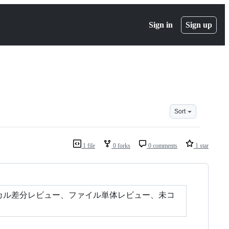
Sign in
Sign up
Sort
1 file
0 forks
0 comments
1 star
。ローカル差分レビュー、ファイル単体レビュー、未コ