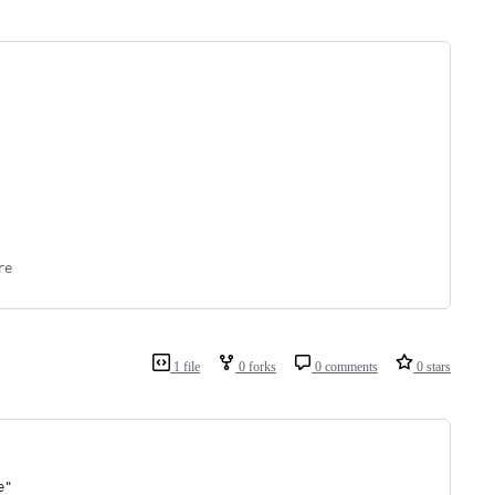
re
1 file
0 forks
0 comments
0 stars
e"