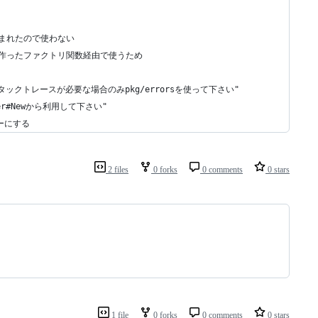
に取り込まれたので使わない
ト内部に作ったファクトリ関数経由で使うため
さい。スタックトレースが必要な場合のみpkg/errorsを使って下さい"
logger#Newから利用して下さい"
ーにする
2 files
0 forks
0 comments
0 stars
1 file
0 forks
0 comments
0 stars