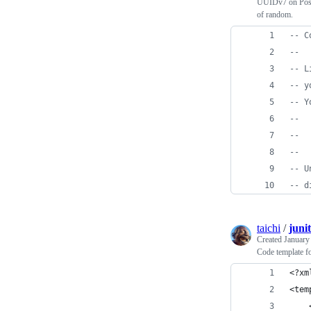
UUIDv7 on Post
of random.
--
 C
--
--
 L
--
 y
--
 Y
--
--
  
--
--
 U
--
 d
taichi
/
juni
Created
January
Code template fo
<?xm
<tem
    