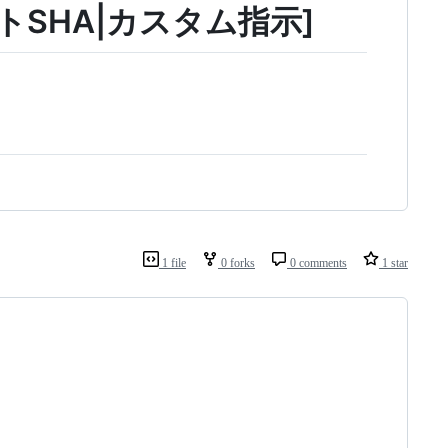
ミットSHA|カスタム指示]
1 file
0 forks
0 comments
1 star