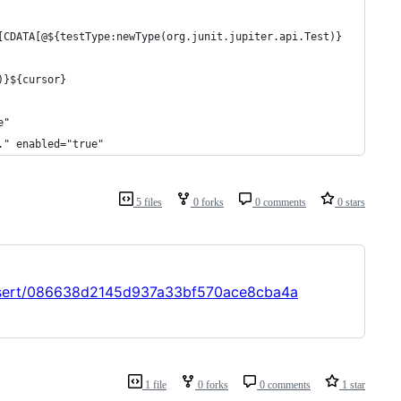
[CDATA[@${testType:newType(org.junit.jupiter.api.Test)}
)}${cursor}
e"
." enabled="true"
5 files
0 forks
0 comments
0 stars
evisert/086638d2145d937a33bf570ace8cba4a
1 file
0 forks
0 comments
1 star