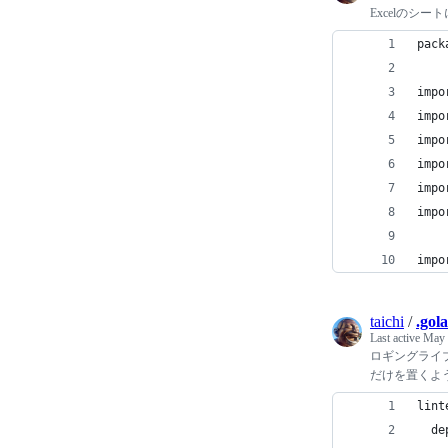
Excelのシ
pack
impo
impo
impo
impo
impo
impo
impo
taichi
/
.gol
Last active
May 
ロギングライブ
だけを置くよ
lin
  