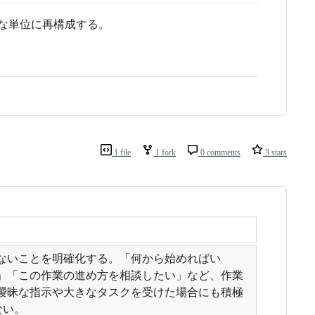
理的な単位に再構成する。
1 file
1 fork
0 comments
3 stars
ないことを明確化する。「何から始めればい
」「この作業の進め方を相談したい」など、作業
曖昧な指示や大きなタスクを受けた場合にも積極
ない。