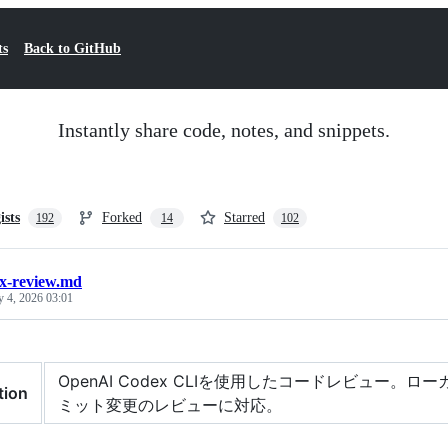
ts
Back to GitHub
Instantly share code, notes, and snippets.
ists
Forked
Starred
192
14
102
x-review.md
y 4, 2026 03:01
OpenAI Codex CLIを使用したコードレビュー
tion
ミット変更のレビューに対応。