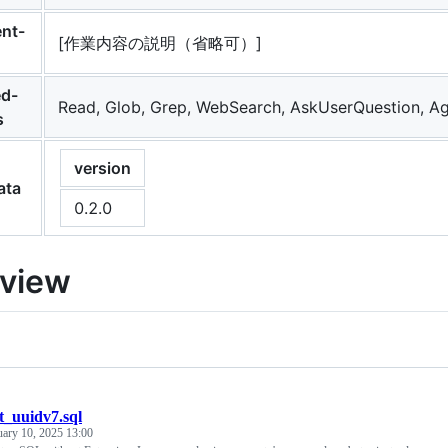
nt-
[作業内容の説明（省略可）]
ed-
Read, Glob, Grep, WebSearch, AskUserQuestion, A
s
version
ata
0.2.0
rview
ct_uuidv7.sql
uary 10, 2025 13:00