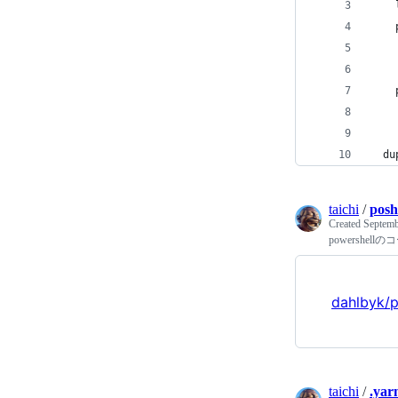
    
    
   
   
    
   
   
  
taichi
/
posh
Created
Septemb
powershe
dahlbyk/
taichi
/
.yar