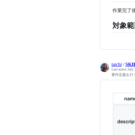
作業完了後
対象範
taichi
/
SKI
Last active
July 
要件定義を行うた
nam
descrip