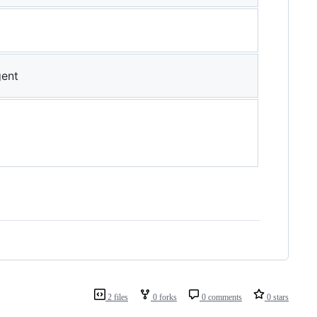
gent
2 files
0 forks
0 comments
0 stars