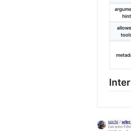
argume
hint
allow
tool
metad
Inte
taichi
/
sele
Last active
Febr