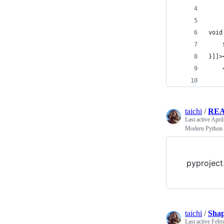
    
    
void
    
}]]>
    
    
taichi
/
RE
Last active
April
Modern Python 
pyproject
taichi
/
Shap
Last active
Febr