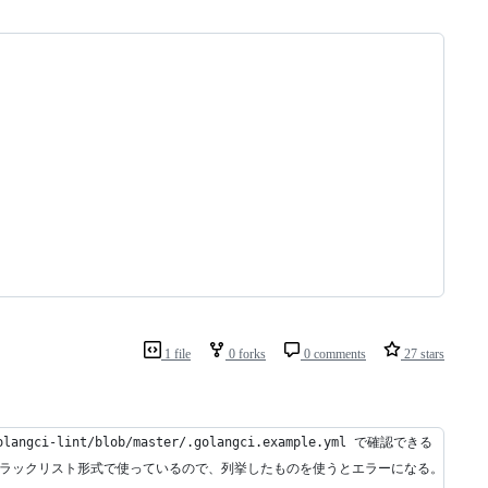
1 file
0 forks
0 comments
27 stars
langci-lint/blob/master/.golangci.example.yml で確認できる
ルール。ブラックリスト形式で使っているので、列挙したものを使うとエラーになる。