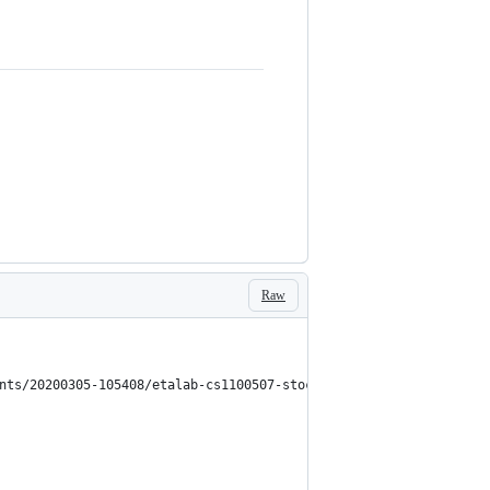
Raw
nts/20200305-105408/etalab-cs1100507-stock-20200304-0416.csv'