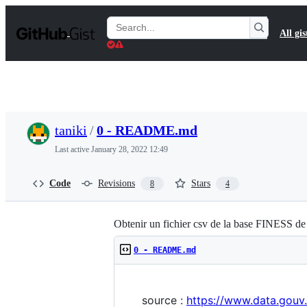
S
k
Search
All gis
i
Gists
p
t
o
c
o
n
t
taniki
/
0 - README.md
e
n
Last active
January 28, 2022 12:49
t
Code
Revisions
Stars
8
4
Obtenir un fichier csv de la base FINESS de 
0 - README.md
source :
https://www.data.gouv.