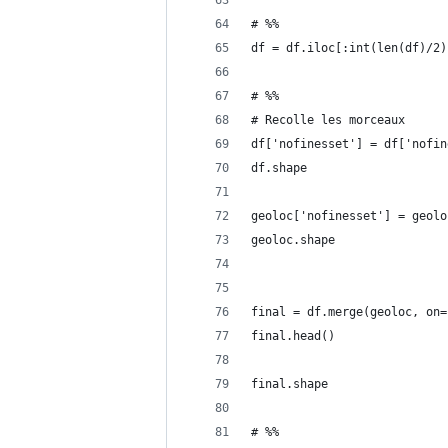
# %%
df = df.iloc[:int(len(df)/2)
# %%
# Recolle les morceaux
df['nofinesset'] = df['nofin
df.shape
geoloc['nofinesset'] = geolo
geoloc.shape
final = df.merge(geoloc, on=
final.head()
final.shape
# %%