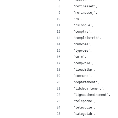
    'section',
    'nofinesset',
    'nofinessej',
    'rs',
    'rslongue',
    'complrs',
    'compldistrib',
    'numvoie',
    'typvoie',
    'voie',
    'compvoie',
    'lieuditbp',
    'commune',
    'departement',
    'libdepartement',
    'ligneacheminement',
    'telephone',
    'telecopie',
    'categetab',