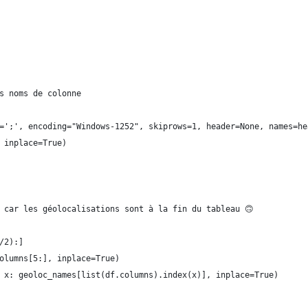
s noms de colonne
=';', encoding="Windows-1252", skiprows=1, header=None, names=he
 inplace=True)
 car les géolocalisations sont à la fin du tableau 🙃
/2):]
olumns[5:], inplace=True)
 x: geoloc_names[list(df.columns).index(x)], inplace=True)