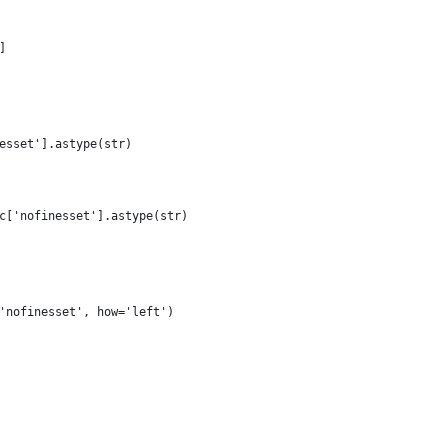
]
esset'].astype(str)
c['nofinesset'].astype(str)
'nofinesset', how='left')