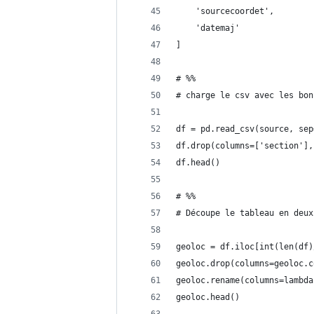
    'sourcecoordet',
    'datemaj'
]
# %%
# charge le csv avec les bon
df = pd.read_csv(source, sep
df.drop(columns=['section'],
df.head()
# %%
# Découpe le tableau en deux
geoloc = df.iloc[int(len(df)
geoloc.drop(columns=geoloc.c
geoloc.rename(columns=lambda
geoloc.head()