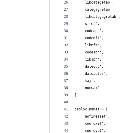
    'libcategetab',
    'categagretab',
    'libcategagretab',
    'siret',
    'codeape',
    'codemft',
    'libmft',
    'codesph',
    'libsph',
    'dateouv',
    'dateautor',
    'maj',
    'numuai'
]
geoloc_names = [
    'nofinesset',
    'coordxet',
    'coordyet',