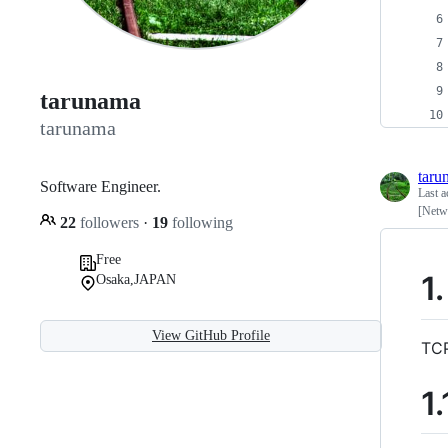
tarunama
tarunama
taru
Software Engineer.
Last a
[Net
22
followers
·
19
following
Free
1
Osaka,JAPAN
View GitHub Profile
T
1