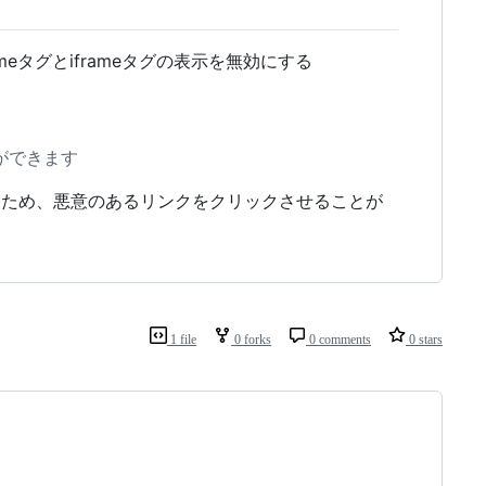
rameタグとiframeタグの表示を無効にする
ができます
できるため、悪意のあるリンクをクリックさせることが
1 file
0 forks
0 comments
0 stars