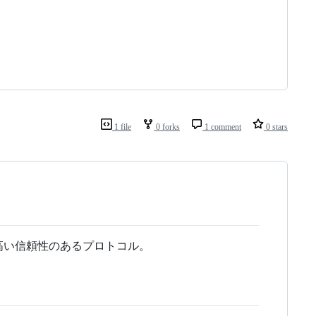
1 file
0 forks
1 comment
0 stars
高い信頼性のあるプロトコル。