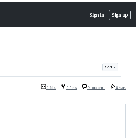
Sign in
Sign up
Sort
2 files
0 forks
0 comments
0 stars