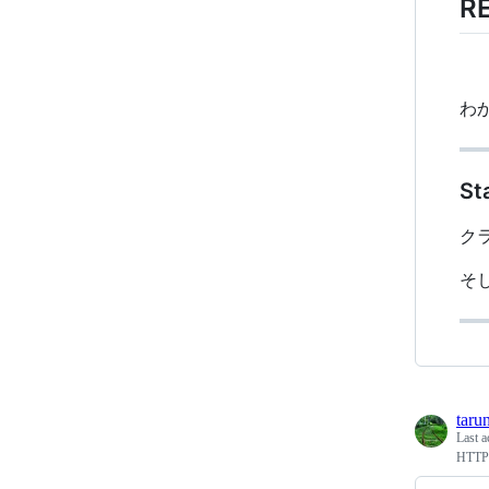
R
わ
St
ク
そ
taru
Last a
HT