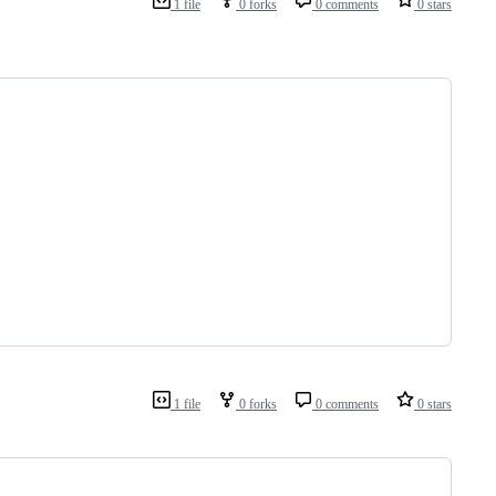
1 file
0 forks
0 comments
0 stars
1 file
0 forks
0 comments
0 stars