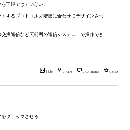
信を実現できていない。
ートするプロトコルの階層に合わせてデザインされ
線交換通信など広範囲の通信システム上で操作でき
1 file
0 forks
0 comments
0 stars
クをクリックさせる