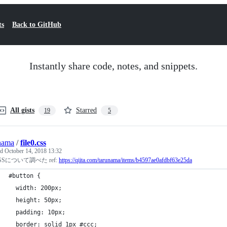
ts
Back to GitHub
Instantly share code, notes, and snippets.
All gists
Starred
19
5
nama
/
file0.css
ed
October 14, 2018 13:32
SSについて調べた ref:
https://qiita.com/tarunama/items/b4597ae0afdbf63e25da
#button {
  width: 200px;
  height: 50px;
  padding: 10px;
  border: solid 1px #ccc;