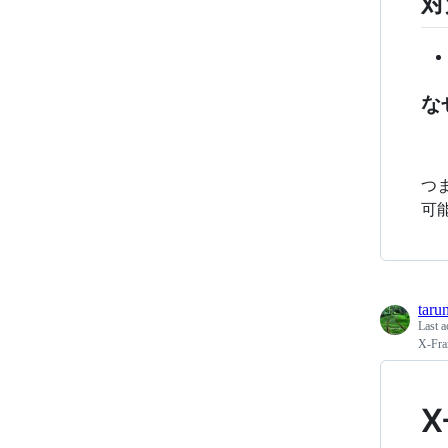
対
な
つ
可
taru
Last a
X-Fra
X