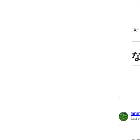
"
taru
Last a