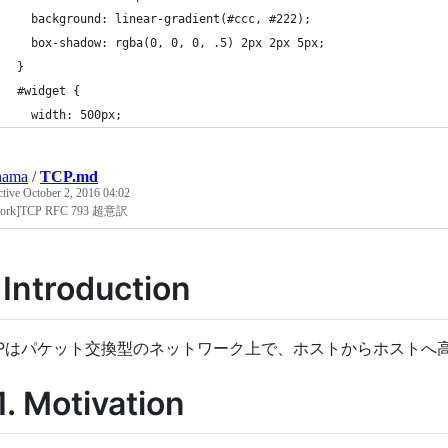
  background: linear-gradient(#ccc, #222);
  box-shadow: rgba(0, 0, 0, .5) 2px 2px 5px;
}
#widget {
  width: 500px;
nama
/
TCP.md
ctive
October 2, 2016 04:02
work]TCP RFC 793 超意訳
. Introduction
CPはパケット交換型のネットワーク上で、ホストからホストへ
.1. Motivation