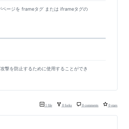
がページを frameタグ または iframeタグの
。
グ攻撃を防止するために使用することができ
1 file
0 forks
0 comments
0 stars