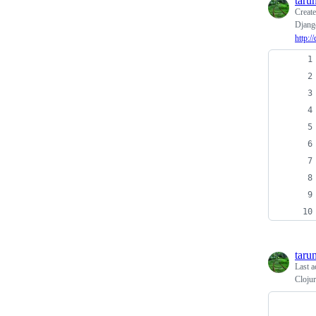
taru
Creat
Dja
http:
taru
Last a
Clo