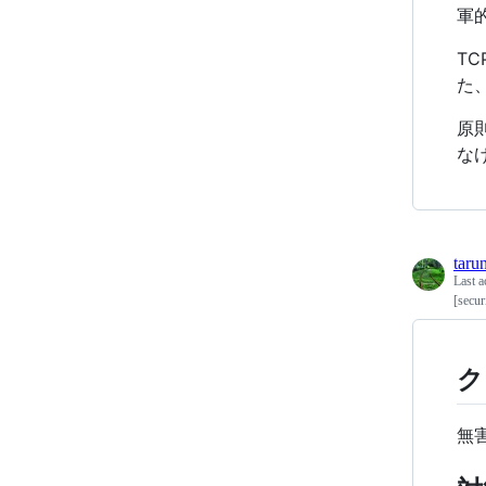
軍
T
た
原
な
taru
Last a
[se
ク
無