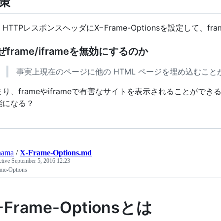
策
HTTPレスポンスヘッダにX−Frame-Optionsを設定して、f
ぜframe/iframeを無効にするのか
事実上現在のページに他の HTML ページを埋め込むこと
まり、frameやiframeで有害なサイトを表示されることが
能になる？
nama
/
X-Frame-Options.md
ctive
September 5, 2016 12:23
me-Options
-Frame-Optionsとは