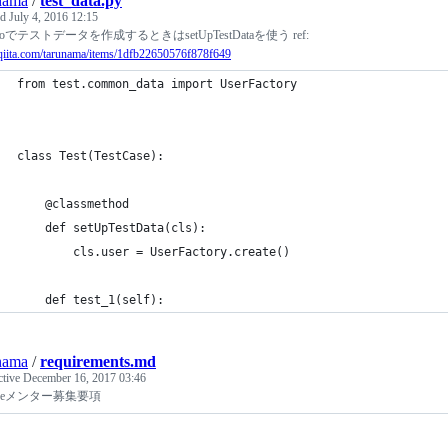
nama
/
test_data.py
ed
July 4, 2016 12:15
ngoでテストデータを作成するときはsetUpTestDataを使う ref:
//qiita.com/tarunama/items/1dfb22650576f878f649
from test.common_data import UserFactory
class Test(TestCase):
    @classmethod
    def setUpTestData(cls):
        cls.user = UserFactory.create()
    def test_1(self):
nama
/
requirements.md
ctive
December 16, 2017 03:46
jureメンター募集要項