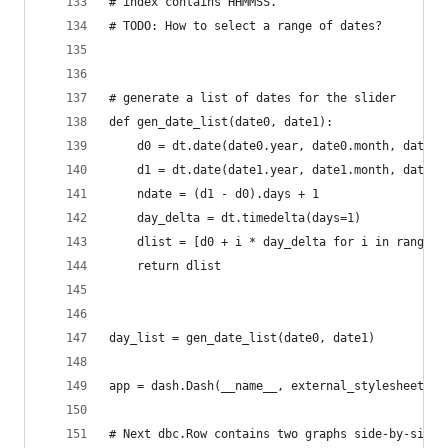
# index contains HHMMSS.
# TODO: How to select a range of dates?
# generate a list of dates for the slider
def gen_date_list(date0, date1):
    d0 = dt.date(date0.year, date0.month, date0.
    d1 = dt.date(date1.year, date1.month, date1.
    ndate = (d1 - d0).days + 1
    day_delta = dt.timedelta(days=1)
    dlist = [d0 + i * day_delta for i in range(n
    return dlist
day_list = gen_date_list(date0, date1)
app = dash.Dash(__name__, external_stylesheets=[
# Next dbc.Row contains two graphs side-by-side