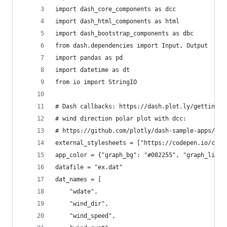
import dash_core_components as dcc
import dash_html_components as html
import dash_bootstrap_components as dbc
from dash.dependencies import Input, Output
import pandas as pd
import datetime as dt
from io import StringIO
# Dash callbacks: https://dash.plot.ly/getting-s
# wind direction polar plot with dcc:
# https://github.com/plotly/dash-sample-apps/blo
external_stylesheets = ["https://codepen.io/chri
app_color = {"graph_bg": "#082255", "graph_line"
datafile = "ex.dat"
dat_names = [
    "wdate",
    "wind_dir",
    "wind_speed",