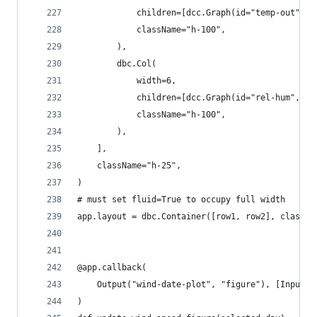
            children=[dcc.Graph(id="temp-out", c
            className="h-100",
        ),
        dbc.Col(
            width=6,
            children=[dcc.Graph(id="rel-hum", cl
            className="h-100",
        ),
    ],
    className="h-25",
)
# must set fluid=True to occupy full width
app.layout = dbc.Container([row1, row2], classNa
@app.callback(
    Output("wind-date-plot", "figure"), [Input("
)