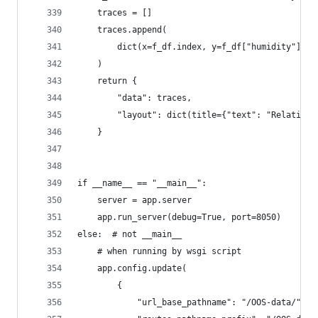
    traces = []
    traces.append(
        dict(x=f_df.index, y=f_df["humidity"], t
    )
    return {
        "data": traces,
        "layout": dict(title={"text": "Relative 
    }
if __name__ == "__main__":
    server = app.server
    app.run_server(debug=True, port=8050)
else:  # not __main__
    # when running by wsgi script
    app.config.update(
        {
            "url_base_pathname": "/OOS-data/",