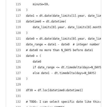
    minute=59,
)
date1 = dt.date(date_limits[1].year, date_limits
datetime0 = dt.datetime(
    date_limits[0].year, date_limits[0].month, d
)
date0 = dt.date(date_limits[0].year, date_limits
date_range = date1 - date0  # integer number of 
# date0 no more than N_DAYS before date1
date0 = (
    date0
    if date_range <= dt.timedelta(days=N_DAYS)
    else date1 - dt.timedelta(days=N_DAYS)
)
df30 = df.loc[datetime0:datetime1]
# TODO: I can select specific date like this: df