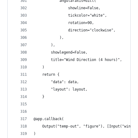
            angularaxis=dict(
                showline=False,
                tickcolor="white",
                rotation=90,
                direction="clockwise",
            ),
        ),
        showlegend=False,
        title="Wind Direction (4 hours)",
    )
    return {
        "data": data,
        "layout": layout,
    }
@app.callback(
    Output("temp-out", "figure"), [Input("wind-d
)