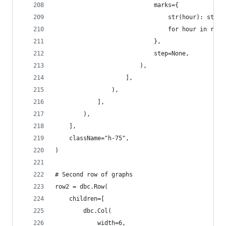
                            marks={
                                str(hour): str(h
                                for hour in rang
                            },
                            step=None,
                        ),
                    ],
                ),
            ],
        ),
    ],
    className="h-75",
)
# Second row of graphs
row2 = dbc.Row(
    children=[
        dbc.Col(
            width=6,