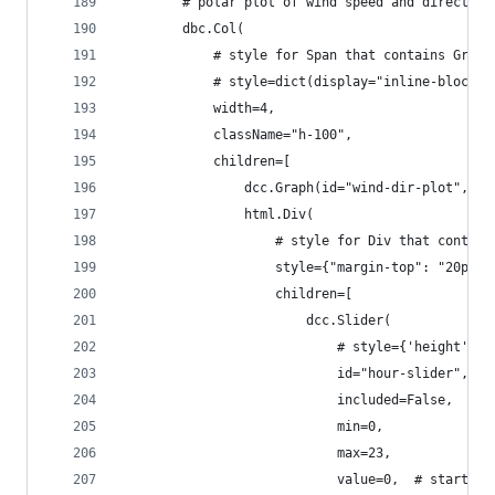
        # polar plot of wind speed and direction
        dbc.Col(
            # style for Span that contains Graph
            # style=dict(display="inline-block",
            width=4,
            className="h-100",
            children=[
                dcc.Graph(id="wind-dir-plot", st
                html.Div(
                    # style for Div that contain
                    style={"margin-top": "20px"}
                    children=[
                        dcc.Slider(
                            # style={'height':'i
                            id="hour-slider",
                            included=False,
                            min=0,
                            max=23,
                            value=0,  # start at