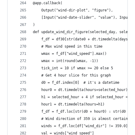
@app.callback(
    Output("wind-dir-plot", "figure"),
    [Input("wind-date-slider", "value"), Input("
)
def update_wind_dir_figure(selected_day, selecte
    f_df = df30[str(date0 + dt.timedelta(days=se
    # Max wind speed in this time
    wmax = f_df["wind_speed"].max()
    wmax = int(round(wmax, -1))
    tick_int = 10 if wmax >= 20 else 5
    # Get 4 hour slice for this graph
    d0 = f_df.index[0]  # it's a datetime
    hour0 = dt.timedelta(hours=selected_hour)
    h1 = selected_hour + 4 if selected_hour <= 2
    hour1 = dt.timedelta(hours=h1)
    f_df = f_df.loc[str(d0 + hour0) : str(d0 + h
    # Wind direction of 359 is almost certainly 
    winds = f_df.loc[df["wind_dir"] != 359.0][["
    val = winds["wind_speed"]