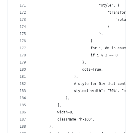
                                "style": {
                                    "transform":
                                        "rotate(
                                    )
                                },
                            }
                            for i, dm in enumera
                            if i % 2 == 0
                        },
                        dots=True,
                    ),
                    # style for Div that contain
                    style={"width": "70%", "marg
                ),
            ],
            width=8,
            className="h-100",
        ),