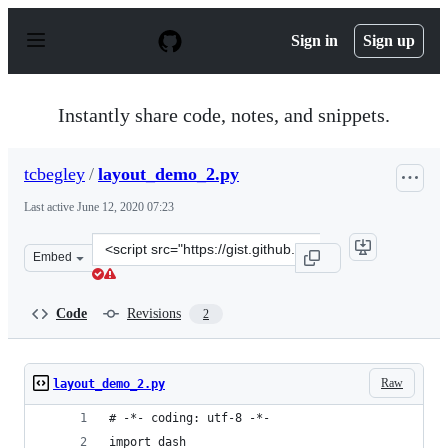
S
k
Sign in
Sign up
i
p
t
o
Instantly share code, notes, and snippets.
c
o
n
tcbegley
/
layout_demo_2.py
t
e
Last active
June 12, 2020 07:23
n
t
Clone
Embed
this
repository
at
Code
Revisions
2
&lt;script
src=&quot;https://gist.github.com/tcbegley/7df557221c27
Raw
layout_demo_2.py
# -*- coding: utf-8 -*-
import dash