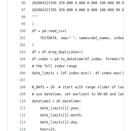
202003221550 359.000 0.000 0.000 100.000 99.000 
202003221705 359.000 0.000 0.000 100.000 99.000 
"""
)
df = pd.read_csv(
    TESTDATA, sep=" ", names=dat_names, index_co
)
df = df.drop_duplicates()
df.index = pd.to_datetime(df.index, format="%Y%m
# the full index range
date_limits = [df.index.min(), df.index.max()]
N_DAYS = 20  # start with range slider of last N
# use datetime, set earliest to 00:00 and latest
datetime1 = dt.datetime(
    date_limits[1].year,
    date_limits[1].month,
    date_limits[1].day,
    hour=23,