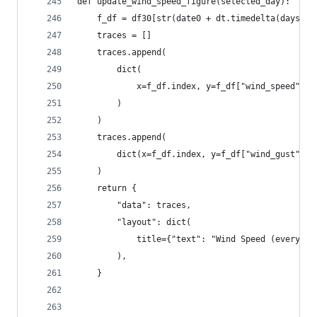
def update_wind_speed_figure(selected_day):
    f_df = df30[str(date0 + dt.timedelta(days=se
    traces = []
    traces.append(
        dict(
            x=f_df.index, y=f_df["wind_speed"], 
        )
    )
    traces.append(
        dict(x=f_df.index, y=f_df["wind_gust"], 
    )
    return {
        "data": traces,
        "layout": dict(
            title={"text": "Wind Speed (every 5 
        ),
    }