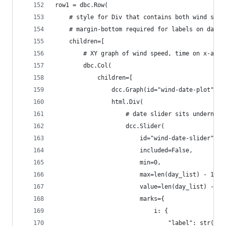
row1 = dbc.Row(
    # style for Div that contains both wind spee
    # margin-bottom required for labels on date 
    children=[
        # XY graph of wind speed, time on x-axis
        dbc.Col(
            children=[
                dcc.Graph(id="wind-date-plot", s
                html.Div(
                    # date slider sits underneat
                    dcc.Slider(
                        id="wind-date-slider",
                        included=False,
                        min=0,
                        max=len(day_list) - 1,
                        value=len(day_list) - 1,
                        marks={
                            i: {
                                "label": str(dm)