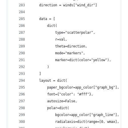
    direction = winds["wind_dir"]
    data = [
        dict(
            type="scatterpolar",
            r=val,
            theta=direction,
            mode="markers",
            marker=dict(color="yellow"),
        )
    ]
    layout = dict(
        paper_bgcolor=app_color["graph_bg"],
        font={"color": "#fff"},
        autosize=False,
        polar=dict(
            bgcolor=app_color["graph_line"],
            radialaxis=dict(range=[0, wmax], ang