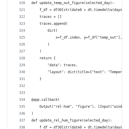
def update_temp_out_figure(selected_day):
    f_df = df30[str(date0 + dt.timedelta(days=se
    traces = []
    traces.append(
        dict(
            x=f_df.index, y=f_df["temp_out"], ty
        )
    )
    return {
        "data": traces,
        "layout": dict(title={"text": "Temperatu
    }
@app.callback(
    Output("rel-hum", "figure"), [Input("wind-da
)
def update_rel_hum_figure(selected_day):
    f_df = df30[str(date0 + dt.timedelta(days=se