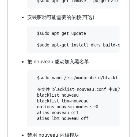
安装驱动可能需要的依赖(可选)
  $sudo apt-get update

把 nouveau 驱动加入黑名单
  $sudo nano /etc/modprobe.d/blacklist-nouv
  在文件 blacklist-nouveau.conf 中加入如下内容
  blacklist nouveau

  blacklist lbm-nouveau

  options nouveau modeset=0

  alias nouveau off

禁用 nouveau 内核模块