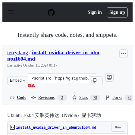
S
k
Sign in
Sign up
i
p
t
o
Instantly share code, notes, and snippets.
c
o
n
terrydang
/
install_nvidia_driver_in_ubu
t
ntu1604.md
e
n
Last active
October 15, 2024 01:17
t
Clone
Embed
this
repository
at
Code
Revisions
Stars
Forks
2
78
36
&lt;script
src=&quot;https://gist.github.com/terrydang/7825db1d17
Ubuntu 16.04 安装英伟达（Nvidia）显卡驱动
Raw
install_nvidia_driver_in_ubuntu1604.md