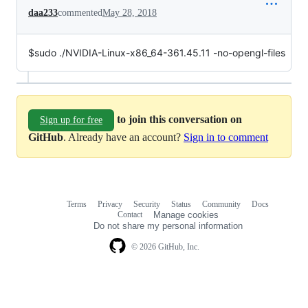
daa233
commented
May 28, 2018
$sudo ./NVIDIA-Linux-x86_64-361.45.11 -no-opengl-files
to join this conversation on
Sign up for free
GitHub
. Already have an account?
Sign in to comment
Terms
Privacy
Security
Status
Community
Docs
Footer
Footer
Contact
Manage cookies
navigation
Do not share my personal information
© 2026 GitHub, Inc.