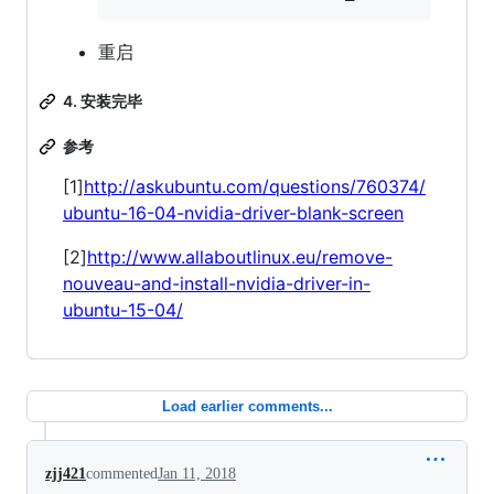
重启
4. 安装完毕
参考
[1]
http://askubuntu.com/questions/760374/
ubuntu-16-04-nvidia-driver-blank-screen
[2]
http://www.allaboutlinux.eu/remove-
nouveau-and-install-nvidia-driver-in-
ubuntu-15-04/
Load earlier comments...
zjj421
commented
Jan 11, 2018