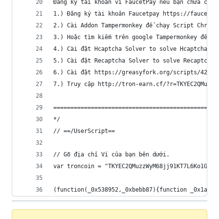
Đăng ký tài khoản ví FaucetPay nếu bạn chưa có:
1.) Đăng ký tài khoản Faucetpay https://faucetpa
2.) Cài Addon Tampermonkey để chạy Script Chrome
3.) Hoặc tìm kiếm trên google Tampermonkey để cà
4.) Cài đặt Hcaptcha Solver to solve Hcaptcha: h
5.) Cài đặt Recaptcha Solver to solve Recaptcha:
6.) Cài đặt https://greasyfork.org/scripts/42725
7.) Truy cập http://tron-earn.cf/?r=TKYEC2QMuzzW
================================================
*/
// ==/UserScript==
// Gõ địa chỉ Ví của bạn bên dưới.
var troncoin = "TKYEC2QMuzzWyM68jj91KT7L6Ko1GkZv
(function(_0x53