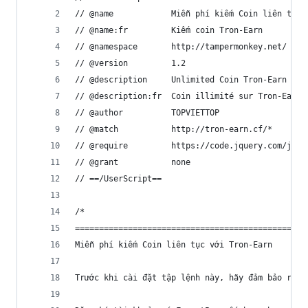
// @name            Miễn phí kiếm Coin liên tục 
// @name:fr         Kiếm coin Tron-Earn
// @namespace       http://tampermonkey.net/
// @version         1.2
// @description     Unlimited Coin Tron-Earn
// @description:fr  Coin illimité sur Tron-Earn.
// @author          TOPVIETTOP
// @match           http://tron-earn.cf/*
// @require         https://code.jquery.com/jque
// @grant           none
// ==/UserScript==
/*
================================================
Miễn phí kiếm Coin liên tục với Tron-Earn
Trước khi cài đặt tập lệnh này, hãy đảm bảo rằng