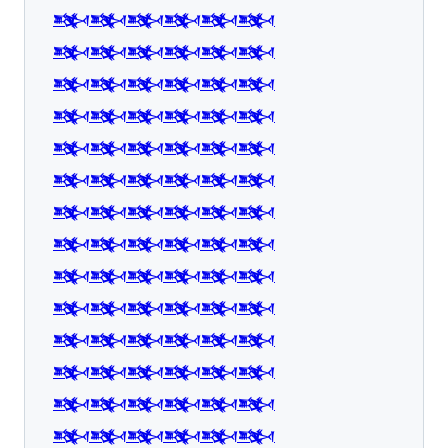
𒅌𒅌𒅌𒅌𒅌𒅌
𒅌𒅌𒅌𒅌𒅌𒅌
𒅌𒅌𒅌𒅌𒅌𒅌
𒅌𒅌𒅌𒅌𒅌𒅌
𒅌𒅌𒅌𒅌𒅌𒅌
𒅌𒅌𒅌𒅌𒅌𒅌
𒅌𒅌𒅌𒅌𒅌𒅌
𒅌𒅌𒅌𒅌𒅌𒅌
𒅌𒅌𒅌𒅌𒅌𒅌
𒅌𒅌𒅌𒅌𒅌𒅌
𒅌𒅌𒅌𒅌𒅌𒅌
𒅌𒅌𒅌𒅌𒅌𒅌
𒅌𒅌𒅌𒅌𒅌𒅌
𒅌𒅌𒅌𒅌𒅌𒅌