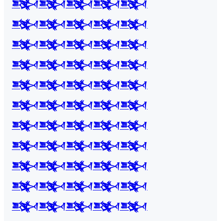
𒅌𒅌𒅌𒅌𒅌
𒅌𒅌𒅌𒅌𒅌
𒅌𒅌𒅌𒅌𒅌
𒅌𒅌𒅌𒅌𒅌
𒅌𒅌𒅌𒅌𒅌
𒅌𒅌𒅌𒅌𒅌
𒅌𒅌𒅌𒅌𒅌
𒅌𒅌𒅌𒅌𒅌
𒅌𒅌𒅌𒅌𒅌
𒅌𒅌𒅌𒅌𒅌
𒅌𒅌𒅌𒅌𒅌