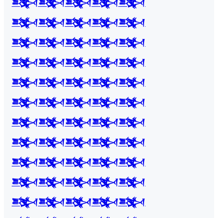
𒅌𒅌𒅌𒅌𒅌
𒅌𒅌𒅌𒅌𒅌
𒅌𒅌𒅌𒅌𒅌
𒅌𒅌𒅌𒅌𒅌
𒅌𒅌𒅌𒅌𒅌
𒅌𒅌𒅌𒅌𒅌
𒅌𒅌𒅌𒅌𒅌
𒅌𒅌𒅌𒅌𒅌
𒅌𒅌𒅌𒅌𒅌
𒅌𒅌𒅌𒅌𒅌
𒅌𒅌𒅌𒅌𒅌