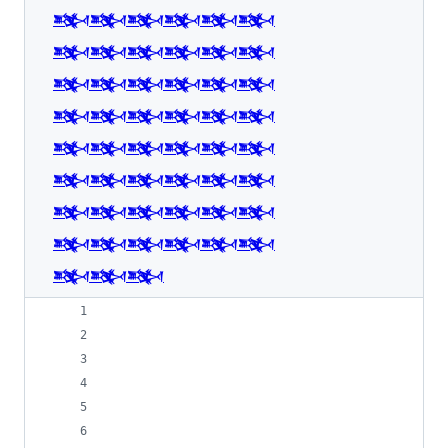
𒅌𒅌𒅌𒅌𒅌𒅌
𒅌𒅌𒅌𒅌𒅌𒅌
𒅌𒅌𒅌𒅌𒅌𒅌
𒅌𒅌𒅌𒅌𒅌𒅌
𒅌𒅌𒅌𒅌𒅌𒅌
𒅌𒅌𒅌𒅌𒅌𒅌
𒅌𒅌𒅌𒅌𒅌𒅌
𒅌𒅌𒅌𒅌𒅌𒅌
𒅌𒅌𒅌