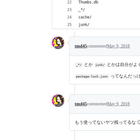
Thumbs.db
_*/
cache/
junk/
tmd45
commented
May 9, 2018
とか
とかは自分がよく 
_*/
junk/
ってなんだっ
package-lock.json
tmd45
commented
May 9, 2018
もう使ってないヤツ残ってるな 