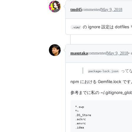
tmd45
commented
May 9, 2018
の ignore 設定は dot
.vim/
•
masutaka
commented
May 9, 2018
って
package-lock.json
npm における Gemfile.lock
参考までに私の ~/.gitignore_
*.swp

*~

.DS_Store

.ackrc

.envrc
