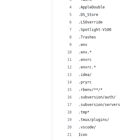
.AppleDouble
.DS_Store
.LSOverride
.Spotlight-V100
.Trashes
.env
.env.*
.envrc
.envrc.*
.idea/
.pryrc
.rbenv/**/*
.subversion/auth/
.subversion/servers
.tmp*
.tmux/plugins/
.vscode/
Icon