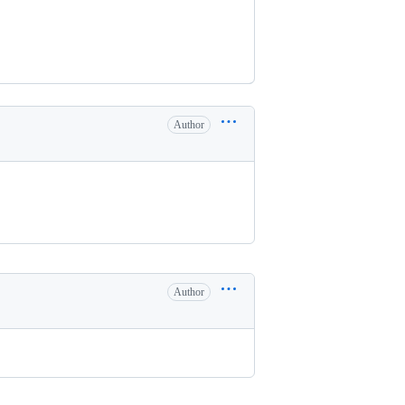
Author
Author