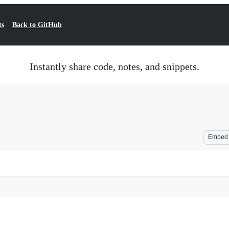
ts
Back to GitHub
Instantly share code, notes, and snippets.
Embed