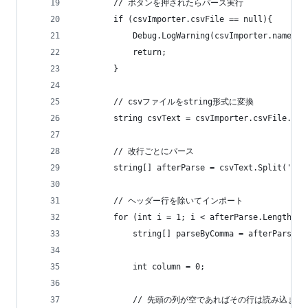
		// ボタンを押されたらパース実行
		if (csvImporter.csvFile == null){
			Debug.LogWarning(csvImporter
			return;
		}
		// csvファイルをstring形式に変換
		string csvText = csvImporter.csvFile.tex
		// 改行ごとにパース
		string[] afterParse = csvText.Split('\n'
		// ヘッダー行を除いてインポート
		for (int i = 1; i < afterParse.Length; i
			string[] parseByComma = afterParse[
			int column = 0;
			// 先頭の列が空であればその行は読み込まな