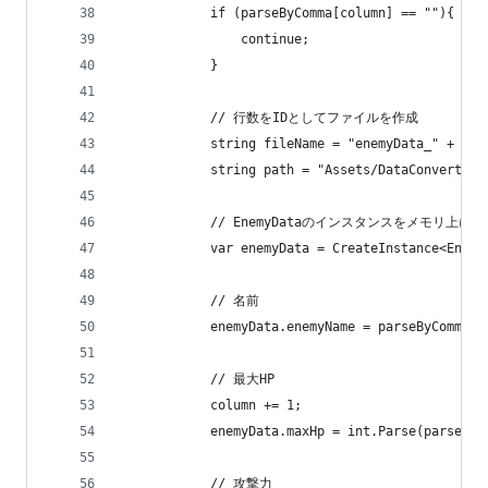
			if (parseByComma[column] == ""){
				continue;
			}
			// 行数をIDとしてファイルを作成
			string fileName = "enemyData_" + i.
			string path = "Assets/DataConverter
			// EnemyDataのインスタンスをメモリ上に
			var enemyData = CreateInstance<Enem
			// 名前
			enemyData.enemyName = parseByComma[
			// 最大HP
			column += 1;
			enemyData.maxHp = int.Parse(parseBy
			// 攻撃力