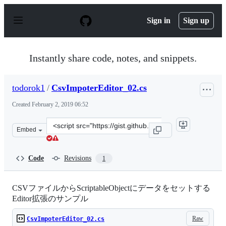
S
k
Sign in
Sign up
i
p
t
o
Instantly share code, notes, and snippets.
c
o
n
todorok1
/
CsvImpoterEditor_02.cs
t
e
Created
February 2, 2019 06:52
n
t
Clone
Embed
this
repository
at
Code
Revisions
1
&lt;script
src=&quot;https://gist.github.com/todorok1/c18c10a1f81
CSVファイルからScriptableObjectにデータをセットする
Editor拡張のサンプル
Raw
CsvImpoterEditor_02.cs