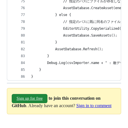
				// 指定のパスにファイルが存在しな
				AssetDatabase.CreateAsset(enemy
			} else {
				// 指定のパスに既に同名のファイル
				EditorUtility.CopySerialized(en
				AssetDatabase.SaveAssets();
			}
			AssetDatabase.Refresh();
		}
		Debug.Log(csvImporter.name + " :
	}
}
to join this conversation on
Sign up for free
GitHub
. Already have an account?
Sign in to comment