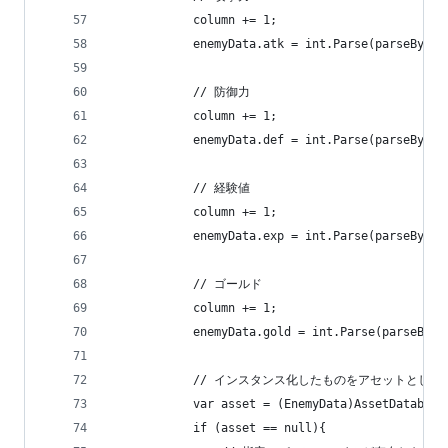
			column += 1;
			enemyData.atk = int.Parse(parseByCo
			// 防御力
			column += 1;
			enemyData.def = int.Parse(parseByCo
			// 経験値
			column += 1;
			enemyData.exp = int.Parse(parseByCo
			// ゴールド
			column += 1;
			enemyData.gold = int.Parse(parseByC
			// インスタンス化したものをアセットとして
			var asset = (EnemyData)AssetDataba
			if (asset == null){