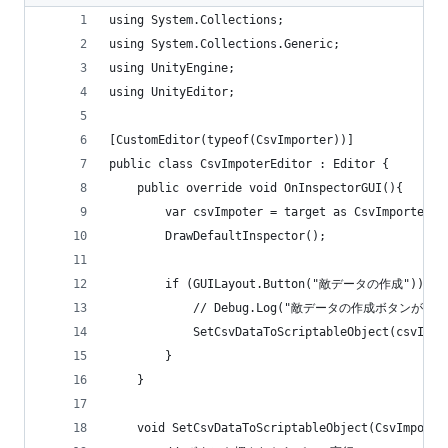
using System.Collections;
using System.Collections.Generic;
using UnityEngine;
using UnityEditor;
[CustomEditor(typeof(CsvImporter))]
public class CsvImpoterEditor : Editor {
	public override void OnInspectorGUI(){
		var csvImpoter = target as CsvImporter;
		DrawDefaultInspector();
		if (GUILayout.Button("敵データの作成")){
			// Debug.Log("敵データの作成ボタンが押
			SetCsvDataToScriptableObject(csvImpo
		}
	}
	void SetCsvDataToScriptableObject(CsvImporte