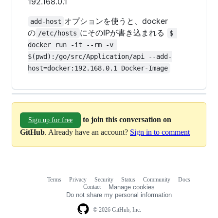
192.168.0.1
オプションを使うと、docker
add-host
の
にそのIPが書き込まれる
/etc/hosts
$ 
docker run -it --rm -v 
$(pwd):/go/src/Application/api --add-
host=docker:192.168.0.1 Docker-Image
to join this conversation on
Sign up for free
GitHub
. Already have an account?
Sign in to comment
Terms
Privacy
Security
Status
Community
Docs
Footer
Footer
Contact
Manage cookies
navigation
Do not share my personal information
© 2026 GitHub, Inc.