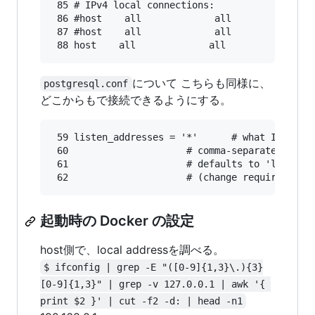
 85 # IPv4 local connections:

 86 #host    all             all             12
 87 #host    all             all             19
について こちらも同様に、
postgresql.conf
どこからもで接続できるようにする。
 59 listen_addresses = '*'      # what IP addre
 60                     # comma-separated list 
 61                     # defaults to 'localhos
起動時の Docker の設定
host側で、local addressを調べる。
$ ifconfig | grep -E "([0-9]{1,3}\.){3}
[0-9]{1,3}" | grep -v 127.0.0.1 | awk '{ 
print $2 }' | cut -f2 -d: | head -n1