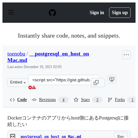
S
k
Sign in
Sign up
i
p
t
o
Instantly share code, notes, and snippets.
c
o
n
toenobu
/
__postgresql_on_host_on
t
Mac.md
e
n
Last active
December 19, 2021 02:05
t
Clone
Embed
this
repository
at
Code
Revisions
Stars
Forks
4
3
1
&lt;script
src=&quot;https://gist.github.com/toenobu/5026188d73b6
Dockerコンテナのアプリからhost側にあるPostgresqlに接
続したい
Raw
__postgresql_on_host_on Mac.md