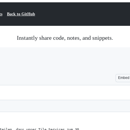
ts
Back to GitHub
Instantly share code, notes, and snippets.
Embed
teilen, dass unser Tile Services zum 30. 