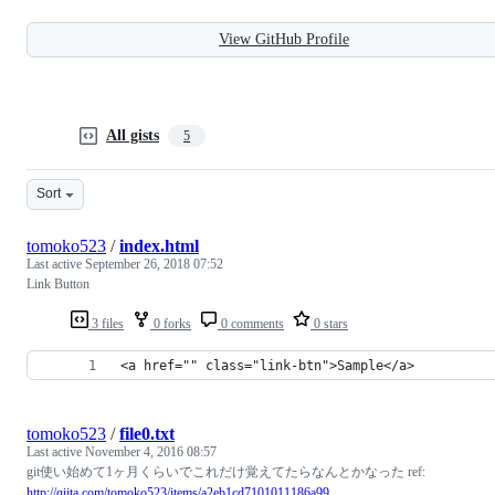
View GitHub Profile
All gists
5
Sort
tomoko523
/
index.html
Last active
September 26, 2018 07:52
Link Button
3 files
0 forks
0 comments
0 stars
<a href="" class="link-btn">Sample</a>
tomoko523
/
file0.txt
Last active
November 4, 2016 08:57
git使い始めて1ヶ月くらいでこれだけ覚えてたらなんとかなった ref:
http://qiita.com/tomoko523/items/a2eb1cd7101011186a99