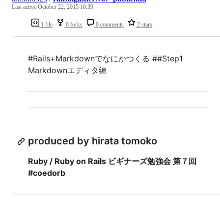
Last active
October 22, 2015 10:39
1 file
0 forks
0 comments
2 stars
#Rails+Markdownでなにかつくる ##Step1
Markdownエディタ編
produced by hirata tomoko
Ruby / Ruby on Rails ビギナーズ勉強会 第７回
#coedorb