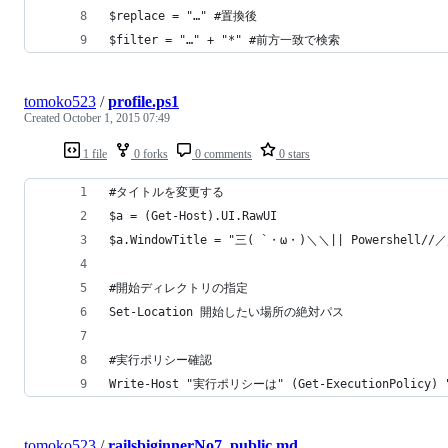
$replace = "…" #置換後
$filter = "…" + "*" #前方一致で検索
tomoko523
/
profile.ps1
Created
October 1, 2015 07:49
1 file
0 forks
0 comments
0 stars
#タイトルを変更する
$a = (Get-Host).UI.RawUI 
$a.WindowTitle = "三( `・ω・)＼＼|| Powershell/
#開始ディレクトリの指定
Set-Location 開始したい場所の絶対パス
#実行ポリシー確認
Write-Host "実行ポリシーは" (Get-ExecutionPolicy) "
tomoko523
/
railsbiginnerNo7_public.md