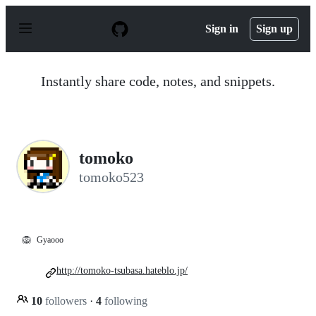
S
k
Sign in
Sign up
i
p
t
o
Instantly share code, notes, and snippets.
c
o
n
t
e
n
tomoko
t
tomoko523
🦁
Gyaooo
http://tomoko-tsubasa.hateblo.jp/
10
followers
·
4
following