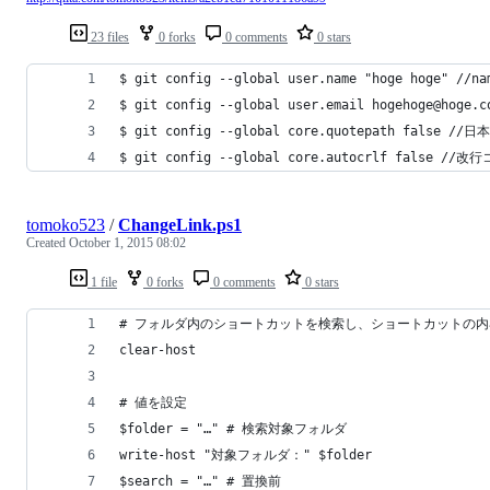
23 files
0 forks
0 comments
0 stars
$ git config --global user.name "hoge hoge" //na
$ git config --global user.email hogehoge@hoge.
$ git config --global core.quotepath false //
$ git config --global core.autocrlf false //改
tomoko523
/
ChangeLink.ps1
Created
October 1, 2015 08:02
1 file
0 forks
0 comments
0 stars
# フォルダ内のショートカットを検索し、ショートカットの
clear-host
# 値を設定
$folder = "…" # 検索対象フォルダ
write-host "対象フォルダ：" $folder
$search = "…" # 置換前