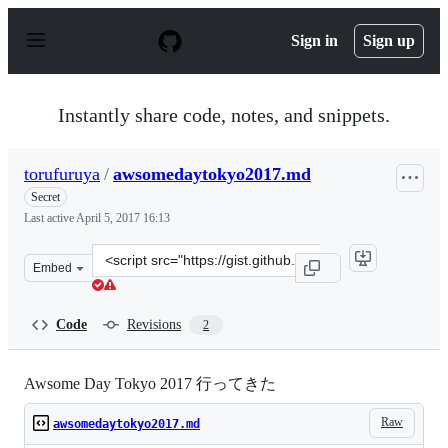
S
k
Sign in
Sign up
i
p
t
o
Instantly share code, notes, and snippets.
c
o
n
torufuruya
/
awsomedaytokyo2017.md
t
e
Secret
n
Last active
April 5, 2017 16:13
t
Clone
Embed
this
repository
at
Code
Revisions
2
&lt;script
src=&quot;https://gist.github.com/torufuruya/9372a5269
Awsome Day Tokyo 2017 行ってきた
Raw
awsomedaytokyo2017.md