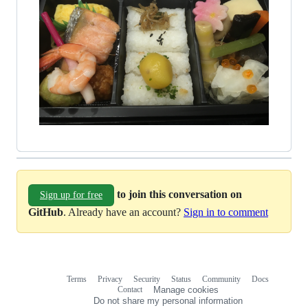
to join this conversation on
Sign up for free
GitHub
. Already have an account?
Sign in to comment
Terms
Privacy
Security
Status
Community
Docs
Footer
Footer
Contact
Manage cookies
navigation
Do not share my personal information