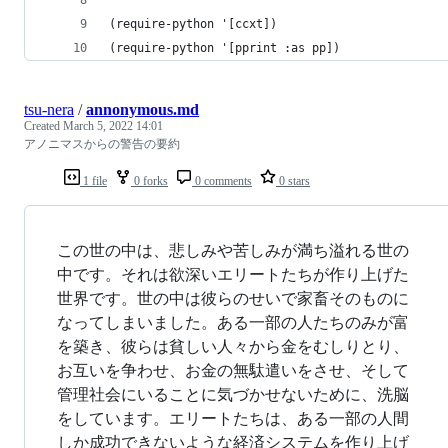
(require-python '[ccxt])
(require-python '[pprint :as pp])
tsu-nera
/
annonymous.md
Created
March 5, 2022 14:01
アノニマスからの警告の要約
1 file
0 forks
0 comments
0 stars
この世の中は、悲しみや苦しみが満ち溢れる世の
中です。それは欲深いエリートたちが作り上げた
世界です。世の中は彼らのせいで家畜そのものに
なってしまいました。ある一部の人たちのみが富
を築き、彼らは貧しい人々から金をむしりとり、
お互いを争わせ、お金の無駄遣いをさせ、そして
管理社会にいることに気づかせないために、洗脳
をしています。エリートたちは、ある一部の人間
しか成功できないような経済システムを作り上げ