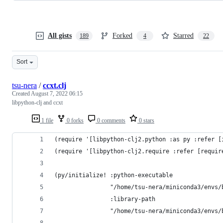
All gists
Forked
Starred
189
4
22
Sort
tsu-nera
/
ccxt.clj
Created
August 7, 2022 06:15
libpython-clj and ccxt
1 file
0 forks
0 comments
0 stars
(require '[libpython-clj2.python :as py :refer [
(require '[libpython-clj2.require :refer [requir
(py/initialize! :python-executable
                "/home/tsu-nera/miniconda3/envs/
                :library-path
                "/home/tsu-nera/miniconda3/envs/