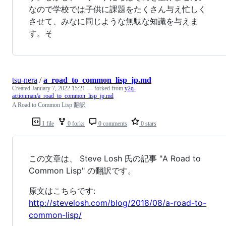
なので学校では子供に課題をたくさん与え忙しく
させて、みなに同じような無駄な知識を与えま
す。そ
tsu-nera
/
a_road_to_common_lisp_jp.md
Created
January 7, 2022 15:21
— forked from
y2q-
actionman/a_road_to_common_lisp_jp.md
A Road to Common Lisp 翻訳
1 file
0 forks
0 comments
0 stars
この文章は、 Steve Losh 氏の記事 "A Road to
Common Lisp" の翻訳です。
原文はこちらです:
http://stevelosh.com/blog/2018/08/a-road-to-
common-lisp/