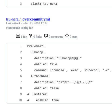
  slack: tsu-nera
tsu-nera
/
.overcommit.yml
Last active
October 13, 2018 17:17
overcommit config file
1 file
0 forks
0 comments
0 stars
PreCommit:
  RuboCop:
    description: "Rubocopの実行"
    enabled: true
    command: ['bundle', 'exec', 'rubocop', '-c',
  AuthorName:
    description: "gitのユーザ名チェック"
    enabled: false
#  Fasterer:
#    enabled: true