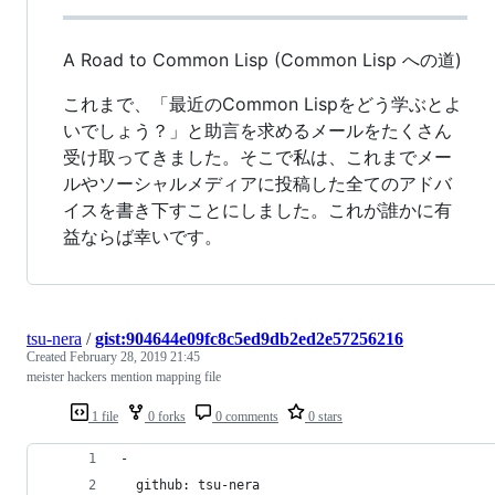
A Road to Common Lisp (Common Lisp への道)
これまで、「最近のCommon Lispをどう学ぶとよ
いでしょう？」と助言を求めるメールをたくさん
受け取ってきました。そこで私は、これまでメー
ルやソーシャルメディアに投稿した全てのアドバ
イスを書き下すことにしました。これが誰かに有
益ならば幸いです。
tsu-nera
/
gist:904644e09fc8c5ed9db2ed2e57256216
Created
February 28, 2019 21:45
meister hackers mention mapping file
1 file
0 forks
0 comments
0 stars
-
  github: tsu-nera