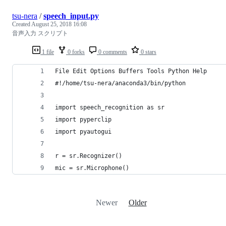
tsu-nera
/
speech_input.py
Created
August 25, 2018 16:08
音声入力 スクリプト
1 file
0 forks
0 comments
0 stars
File Edit Options Buffers Tools Python Help     
#!/home/tsu-nera/anaconda3/bin/python           
import speech_recognition as sr
import pyperclip
import pyautogui
r = sr.Recognizer()
mic = sr.Microphone()
Newer
Older