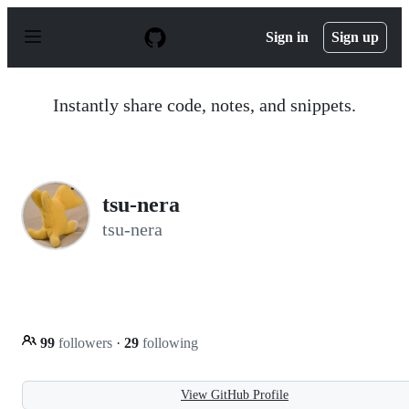
S
k
Sign in
Sign up
i
p
t
o
Instantly share code, notes, and snippets.
c
o
n
t
e
n
tsu-nera
t
tsu-nera
99
followers
·
29
following
View GitHub Profile