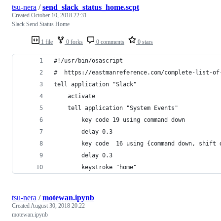
tsu-nera
/
send_slack_status_home.scpt
Created
October 10, 2018 22:31
Slack Send Status Home
1 file
0 forks
0 comments
0 stars
#!/usr/bin/osascript
#  https://eastmanreference.com/complete-list-of
tell application "Slack"
	activate
	tell application "System Events"
		key code 19 using command down
		delay 0.3
		key code  16 using {command down, shift 
		delay 0.3
		keystroke "home"
tsu-nera
/
motewan.ipynb
Created
August 30, 2018 20:22
motewan.ipynb