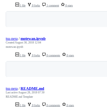
1 file
0 forks
1 comment
0 stars
Loading
tsu-nera
/
motewan.ipynb
Created
August 30, 2018 12:04
motewan.ipynb
1 file
0 forks
0 comments
0 stars
Loading
tsu-nera
/
README.md
Last active
August 28, 2018 07:50
README.md Template
1 file
0 forks
0 comments
0 stars