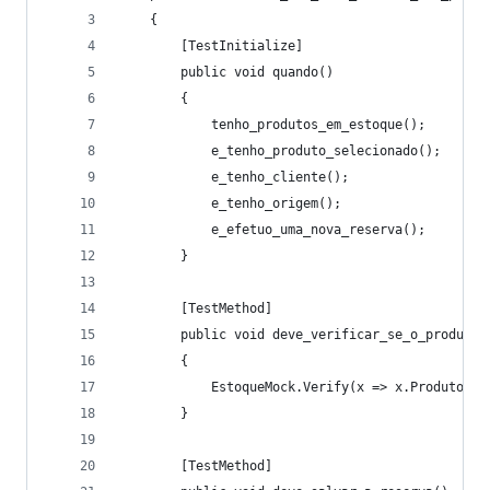
    {        
        [TestInitialize]
        public void quando()
        {
            tenho_produtos_em_estoque();
            e_tenho_produto_selecionado();
            e_tenho_cliente();
            e_tenho_origem();
            e_efetuo_uma_nova_reserva();
        }
        [TestMethod]
        public void deve_verificar_se_o_produto_
        {
            EstoqueMock.Verify(x => x.ProdutoEmE
        }
        [TestMethod]