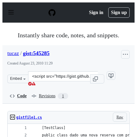
S
k
Sign in
Sign up
i
p
t
o
Instantly share code, notes, and snippets.
c
o
n
tucaz
/
gist:545285
t
e
Created
August 23, 2010 11:29
n
t
Clone
Embed
this
repository
at
Code
Revisions
1
&lt;script
src=&quot;https://gist.github.com/tucaz/545285.js&quot;
Raw
gistfile1.cs
    [TestClass]
    public class dado_uma_nova_reserva_com_produ