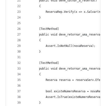
        public void deve_salvar_a_reserva()
        {
            ReservaRep.Verify(x => x.Salvar(nova
        }
        [TestMethod]
        public void deve_retornar_uma_reserva()
        {
            Assert.IsNotNull(novaReserva);
        }  
        [TestMethod]
        public void deve_retornar_uma_reserva_co
        {
            Reserva reserva = reservaServ.Efetua
            bool existeNumeroReserva = novaReser
            Assert.IsTrue(existeNumeroReserva);
        }