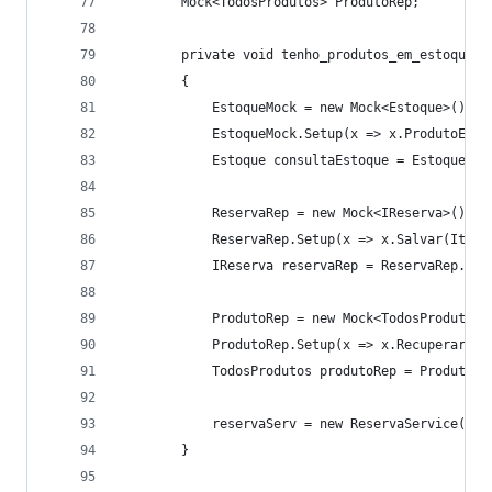
        Mock<TodosProdutos> ProdutoRep;
        private void tenho_produtos_em_estoque()
        {
            EstoqueMock = new Mock<Estoque>();
            EstoqueMock.Setup(x => x.ProdutoEmEs
            Estoque consultaEstoque = EstoqueMoc
            ReservaRep = new Mock<IReserva>();
            ReservaRep.Setup(x => x.Salvar(It.Is
            IReserva reservaRep = ReservaRep.Obj
            ProdutoRep = new Mock<TodosProdutos>
            ProdutoRep.Setup(x => x.RecuperarPor
            TodosProdutos produtoRep = ProdutoRe
            reservaServ = new ReservaService(con
        }        