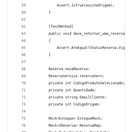
            Assert.IsTrue(existeOrigem);
        }
        [TestMethod]
        public void deve_retornar_uma_reserva_co
        {
            Assert.AreEqual(StatusReserva.Vigent
        }
        Reserva novaReserva;
        ReservaService reservaServ;
        private int CodigoProdutoSelecionado;
        private int Quantidade;
        private string EmailCliente;
        private int CodigoOrigem;
        Mock<Estoque> EstoqueMock;
        Mock<IReserva> ReservaRep;