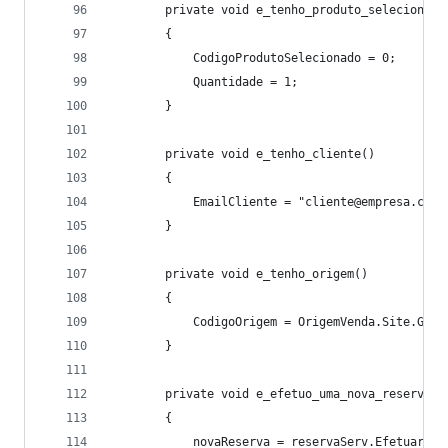
        private void e_tenho_produto_selecionado
        {
            CodigoProdutoSelecionado = 0;
            Quantidade = 1;
        }
        private void e_tenho_cliente()
        {
            EmailCliente = "cliente@empresa.com.
        }
        private void e_tenho_origem()
        {
            CodigoOrigem = OrigemVenda.Site.GetH
        }
        private void e_efetuo_uma_nova_reserva()
        {
            novaReserva = reservaServ.EfetuarRes