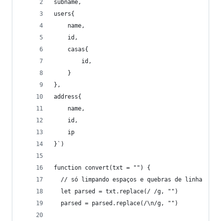
subname,
users{
    name,
    id,
    casas{
        id,
    }
},
address{
    name,
    id,
    ip
}`)
function convert(txt = "") {
  // só limpando espaços e quebras de linha
  let parsed = txt.replace(/ /g, "")
  parsed = parsed.replace(/\n/g, "")