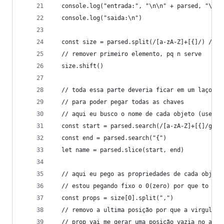
  console.log("entrada:", "\n\n" + parsed, "\n")
  console.log("saida:\n")
  const size = parsed.split(/[a-zA-Z]+[{]/) // s
  // remover primeiro elemento, pq n serve
  size.shift()
  // toda essa parte deveria ficar em um laço
  // para poder pegar todas as chaves
  // aqui eu busco o nome de cada objeto (users,
  const start = parsed.search(/[a-zA-Z]+[{]/gm)
  const end = parsed.search("{")
  let name = parsed.slice(start, end)
  // aqui eu pego as propriedades de cada objeto
  // estou pegando fixo o 0(zero) por que to com
  const props = size[0].split(",")
  // removo a ultima posição por que a virgula n
  // prop vai me gerar uma posição vazia no arra