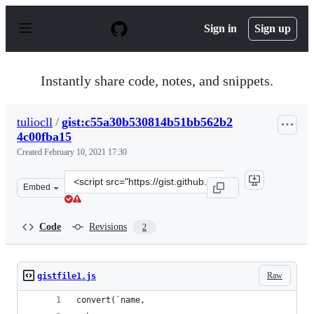
S
k
Sign in
Sign up
i
p
t
o
Instantly share code, notes, and snippets.
c
o
n
tuliocll
/
gist:c55a30b530814b51bb562b2
t
4c00fba15
e
n
Created
February 10, 2021 17:30
t
Clone
Embed
this
repository
at
Code
Revisions
2
&lt;script
src=&quot;https://gist.github.com/tuliocll/c55a30b53081
Raw
gistfile1.js
convert(`name,