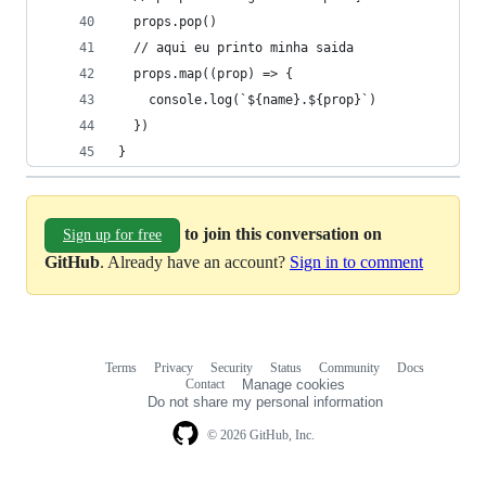
  props.pop()
  // aqui eu printo minha saida
  props.map((prop) => {
    console.log(`${name}.${prop}`)
  })
}
to join this conversation on
Sign up for free
GitHub
. Already have an account?
Sign in to comment
Terms
Privacy
Security
Status
Community
Docs
Footer
Footer
Contact
Manage cookies
navigation
Do not share my personal information
© 2026 GitHub, Inc.