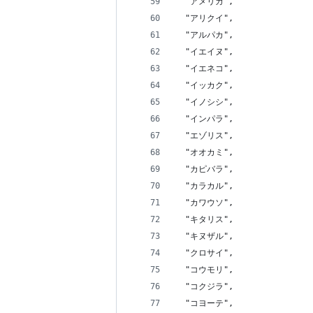
  "アメリカ",
  "アリクイ",
  "アルパカ",
  "イエイヌ",
  "イエネコ",
  "イッカク",
  "イノシシ",
  "インパラ",
  "エゾリス",
  "オオカミ",
  "カピバラ",
  "カラカル",
  "カワウソ",
  "キタリス",
  "キヌザル",
  "クロサイ",
  "コウモリ",
  "コクジラ",
  "コヨーテ",