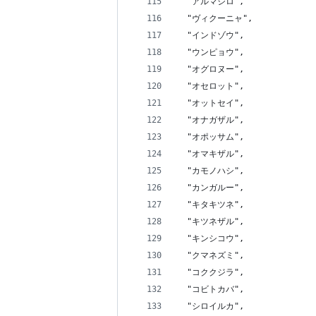
  "アルマジロ",
  "ヴィクーニャ",
  "インドゾウ",
  "ウンピョウ",
  "オグロヌー",
  "オセロット",
  "オットセイ",
  "オナガザル",
  "オポッサム",
  "オマキザル",
  "カモノハシ",
  "カンガルー",
  "キタキツネ",
  "キツネザル",
  "キンシコウ",
  "クマネズミ",
  "コククジラ",
  "コビトカバ",
  "シロイルカ",