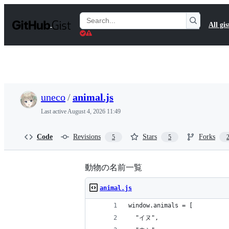
S
k
Search
All gis
i
Gists
p
t
o
c
o
n
t
uneco
/
animal.js
e
n
Last active
August 4, 2026 11:49
t
Code
Revisions
Stars
Forks
5
5
動物の名前一覧
animal.js
window.animals = [
  "イヌ",