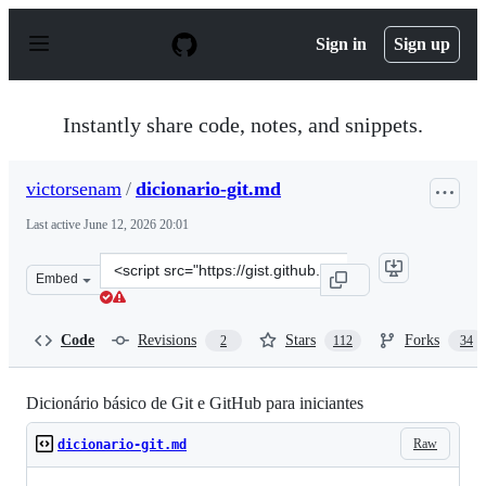
S
k
Sign in
Sign up
i
p
t
o
Instantly share code, notes, and snippets.
c
o
n
victorsenam
/
dicionario-git.md
t
e
Last active
June 12, 2026 20:01
n
t
Clone
Embed
this
repository
at
Code
Revisions
Stars
Forks
2
112
34
&lt;script
src=&quot;https://gist.github.com/victorsenam/8580499.j
Dicionário básico de Git e GitHub para iniciantes
Raw
dicionario-git.md