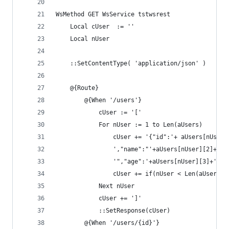
WsMethod GET WsService tstwsrest
	Local cUser  := ''
    Local nUser
    ::SetContentType( 'application/json' )
    @{Route}
        @{When '/users'}
            cUser := '['
            For nUser := 1 to Len(aUsers)
                cUser += '{"id":'+ aUsers[nUser]
			    ',"name":"'+aUsers[nUser][2]+;
			    '","age":'+aUsers[nUser][3]+'}'
                cUser += if(nUser < Len(aUsers),
            Next nUser
            cUser += ']'
            ::SetResponse(cUser)
        @{When '/users/{id}'}