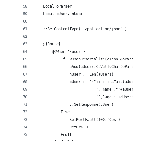
    Local oParser
    Local cUser, nUser
    ::SetContentType( 'application/json' )
    @{Route}
        @{When '/user'}
            If FwJsonDeserialize(cJson,@oParser)
                aAdd(aUsers,{cValToChar(oParser:
                nUser := Len(aUsers)
                cUser := '{"id":'+ aTail(aUsers)
                            ',"name":"'+aUsers[n
                            '","age":'+aUsers[nU
                ::SetResponse(cUser)
            Else
                SetRestFault(400,'Ops')
                Return .F.
            EndIf