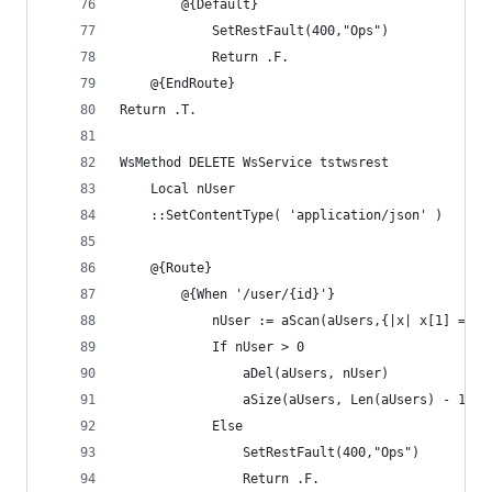
        @{Default}
            SetRestFault(400,"Ops")
            Return .F.
    @{EndRoute}
Return .T.
WsMethod DELETE WsService tstwsrest
    Local nUser
    ::SetContentType( 'application/json' )
    @{Route}
        @{When '/user/{id}'}
            nUser := aScan(aUsers,{|x| x[1] == @
            If nUser > 0
                aDel(aUsers, nUser)
                aSize(aUsers, Len(aUsers) - 1)
            Else
                SetRestFault(400,"Ops")
                Return .F.