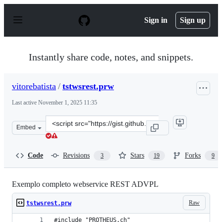
S
k
Sign in
Sign up
i
p
t
o
Instantly share code, notes, and snippets.
c
o
n
vitorebatista
/
tstwsrest.prw
t
e
Last active
November 1, 2025 11:35
n
t
Clone
Embed
this
repository
at
Code
Revisions
Stars
Forks
3
19
9
&lt;script
src=&quot;https://gist.github.com/vitorebatista/ce02d17
Exemplo completo webservice REST ADVPL
Raw
tstwsrest.prw
#include "PROTHEUS.ch"