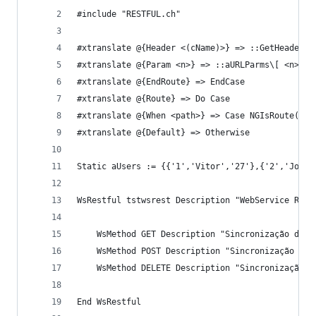
#include "RESTFUL.ch"
#xtranslate @{Header <(cName)>} => ::GetHeader( 
#xtranslate @{Param <n>} => ::aURLParms\[ <n> \]
#xtranslate @{EndRoute} => EndCase
#xtranslate @{Route} => Do Case
#xtranslate @{When <path>} => Case NGIsRoute( ::
#xtranslate @{Default} => Otherwise
Static aUsers := {{'1','Vitor','27'},{'2','Joao'
WsRestful tstwsrest Description "WebService REST
    WsMethod GET Description "Sincronização de d
    WsMethod POST Description "Sincronização de 
    WsMethod DELETE Description "Sincronização d
End WsRestful