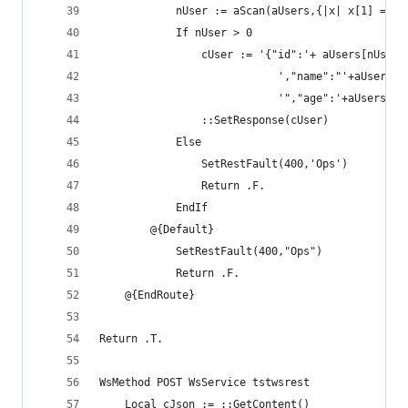
            nUser := aScan(aUsers,{|x| x[1] == @
            If nUser > 0
                cUser := '{"id":'+ aUsers[nUser]
                            ',"name":"'+aUsers[n
                            '","age":'+aUsers[nU
                ::SetResponse(cUser)
            Else
                SetRestFault(400,'Ops')
                Return .F.
            EndIf
        @{Default}
            SetRestFault(400,"Ops")
            Return .F.    
	@{EndRoute}
Return .T.
WsMethod POST WsService tstwsrest
    Local cJson := ::GetContent()