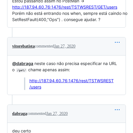
Estou passando assim no PostMan ->
http://187.94.60.76:1476/rest/TSTWSREST/GET/users
Porém não está entrando nos when, sempre está caindo no
SetRestFault(400,"Ops") . consegue ajudar. ?
vitorebatista
commented
Jan 27, 2020
@dabraga
neste caso não precisa especificar na URL
o
chame apenas assim:
/get/
http://187.94.60.76:1476/rest/TSTWSREST
/users
dabraga
commented
Jan 27, 2020
deu certo