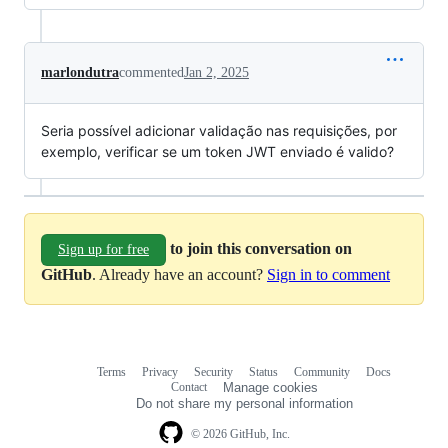
marlondutra
commented
Jan 2, 2025
Seria possível adicionar validação nas requisições, por
exemplo, verificar se um token JWT enviado é valido?
to join this conversation on
Sign up for free
GitHub
. Already have an account?
Sign in to comment
Terms
Privacy
Security
Status
Community
Docs
Footer
Footer
Contact
Manage cookies
navigation
Do not share my personal information
© 2026 GitHub, Inc.