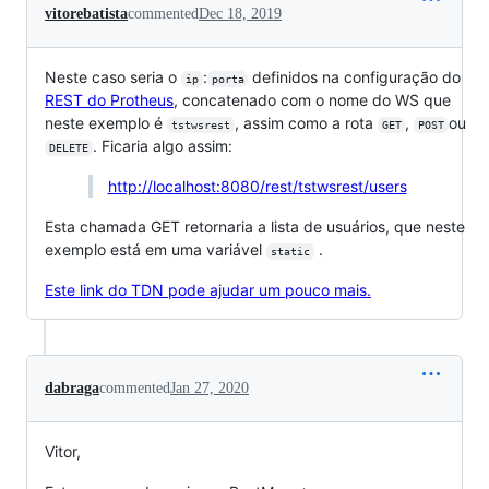
vitorebatista
commented
Dec 18, 2019
Neste caso seria o
:
definidos na configuração do
ip
porta
REST do Protheus
, concatenado com o nome do WS que
neste exemplo é
, assim como a rota
,
ou
tstwsrest
GET
POST
. Ficaria algo assim:
DELETE
http://localhost:8080/rest/tstwsrest/users
Esta chamada GET retornaria a lista de usuários, que neste
exemplo está em uma variável
.
static
Este link do TDN pode ajudar um pouco mais.
dabraga
commented
Jan 27, 2020
Vitor,