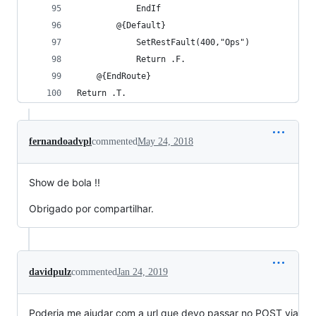
            EndIf
        @{Default}
            SetRestFault(400,"Ops")
            Return .F.
    @{EndRoute}
Return .T.
fernandoadvpl
commented
May 24, 2018
Show de bola !!
Obrigado por compartilhar.
davidpulz
commented
Jan 24, 2019
Poderia me ajudar com a url que devo passar no POST via