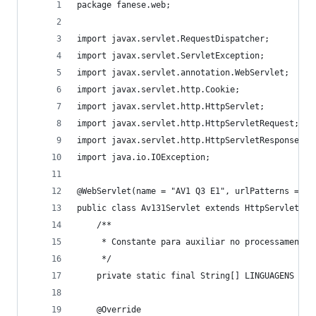
package fanese.web;
import javax.servlet.RequestDispatcher;
import javax.servlet.ServletException;
import javax.servlet.annotation.WebServlet;
import javax.servlet.http.Cookie;
import javax.servlet.http.HttpServlet;
import javax.servlet.http.HttpServletRequest;
import javax.servlet.http.HttpServletResponse;
import java.io.IOException;
@WebServlet(name = "AV1 Q3 E1", urlPatterns = {"
public class Av131Servlet extends HttpServlet {
    /**
     * Constante para auxiliar no processamento
     */
    private static final String[] LINGUAGENS = n
    @Override