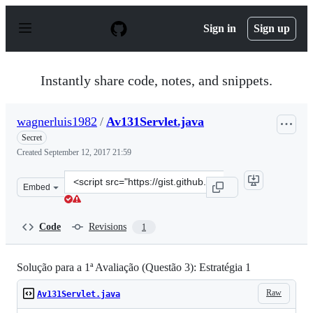
S
k
Sign in
Sign up
i
p
t
o
Instantly share code, notes, and snippets.
c
o
n
wagnerluis1982
/
Av131Servlet.java
t
e
Secret
n
Created
September 12, 2017 21:59
t
Clone
Embed
this
repository
at
Code
Revisions
1
&lt;script
src=&quot;https://gist.github.com/wagnerluis1982/ef23ee
Solução para a 1ª Avaliação (Questão 3): Estratégia 1
Raw
Av131Servlet.java