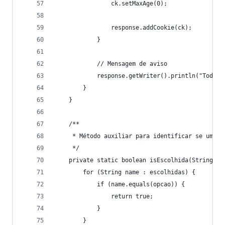
                ck.setMaxAge(0);
                response.addCookie(ck);
            }
            // Mensagem de aviso
            response.getWriter().println("Todos 
        }
    }
    /**
     * Método auxiliar para identificar se uma o
     */
    private static boolean isEscolhida(String[] 
        for (String name : escolhidas) {
            if (name.equals(opcao)) {
                return true;
            }
        }