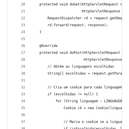
    protected void doGet(HttpServletRequest requ
                         HttpServletResponse res
        RequestDispatcher rd = request.getReques
        rd.forward(request, response);
    }
    @Override
    protected void doPost(HttpServletRequest req
                          HttpServletResponse re
        // Obtém as linguagens escolhidas
        String[] escolhidas = request.getParamet
        // Cria um cookie para cada linguagem e 
        if (escolhidas != null) {
            for (String linguagem : LINGUAGENS) 
                Cookie ck = new Cookie(linguagem
                // Marca o cookie se a linguagem
                if (isEscolhida(escolhidas, ling