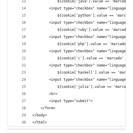
            ${cookie['java'].value == 'marcado' 
        <input type="checkbox" name="linguagem" 
            ${cookie['python'].value == 'marcado
        <input type="checkbox" name="linguagem" 
            ${cookie['ruby'].value == 'marcado' 
        <input type="checkbox" name="linguagem" 
            ${cookie['php'].value == 'marcado'  
        <input type="checkbox" name="linguagem" 
            ${cookie['c'].value == 'marcado'    
        <input type="checkbox" name="linguagem" 
            ${cookie['haskell'].value == 'marcad
        <input type="checkbox" name="linguagem" 
            ${cookie['julia'].value == 'marcado'
        <br>
        <input type="submit">
    </form>
</body>
</html>