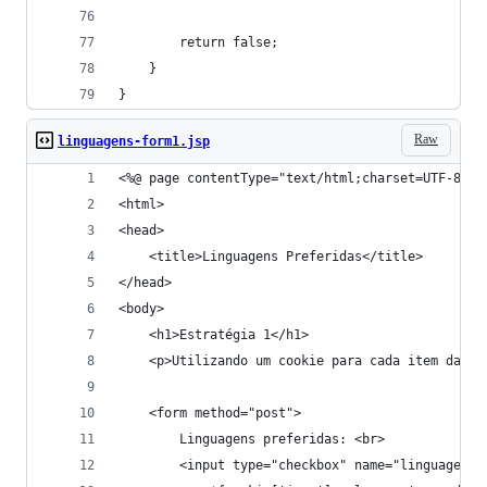
        return false;
    }
}
Raw
linguagens-form1.jsp
<%@ page contentType="text/html;charset=UTF-8" l
<html>
<head>
    <title>Linguagens Preferidas</title>
</head>
<body>
    <h1>Estratégia 1</h1>
    <p>Utilizando um cookie para cada item da li
    <form method="post">
        Linguagens preferidas: <br>
        <input type="checkbox" name="linguagem" 