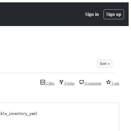
Sign in
Sign up
Sort
2 files
0 forks
0 comments
1 star
ble_inventory_yaml