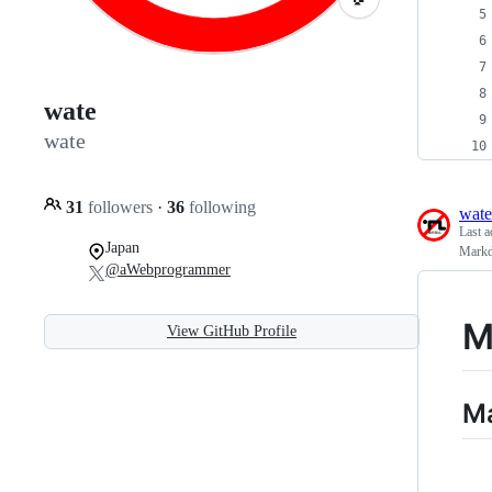
wate
wate
31
followers
·
36
following
wate
Last a
Japan
Mar
@aWebprogrammer
M
View GitHub Profile
M