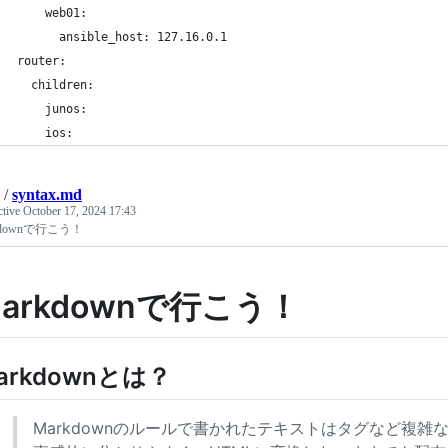
    web01:
      ansible_host: 127.16.0.1
router:
  children:
    junos:
    ios:
/
syntax.md
ctive
October 17, 2024 17:43
kdownで行こう！
arkdownで行こう！
arkdownとは？
Markdownのルールで書かれたテキストはタグなど複