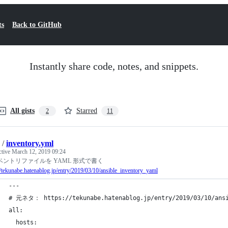
ts
Back to GitHub
Instantly share code, notes, and snippets.
All gists
Starred
2
11
/
inventory.yml
ctive
March 12, 2019 09:24
ベントリファイルを YAML 形式で書く
//tekunabe.hatenablog.jp/entry/2019/03/10/ansible_inventory_yaml
---
# 元ネタ： https://tekunabe.hatenablog.jp/entry/2019/03/10/ansi
all:
  hosts: