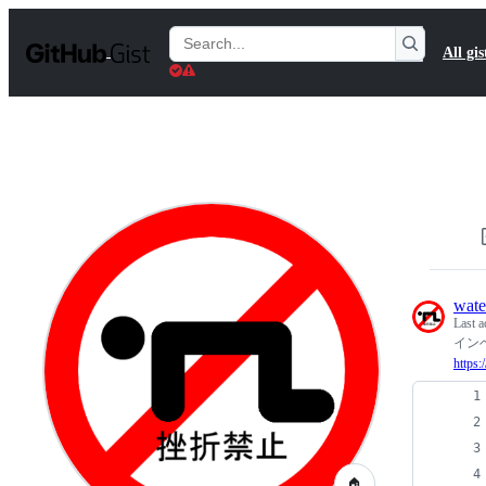
S
k
Search
All gis
i
Gists
p
t
o
c
o
n
t
e
n
t
wate
Last a
イン
https:
🏠