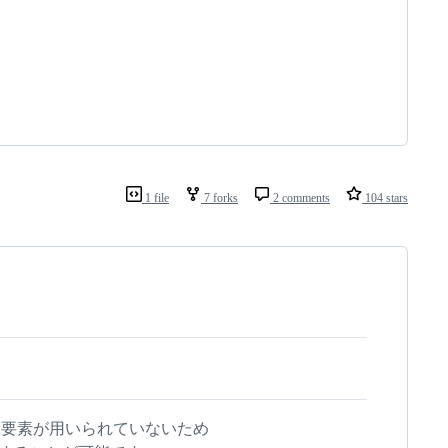
1 file
7 forks
2 comments
104 stars
雑な要素が用いられていないため