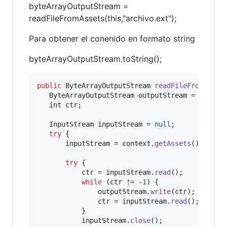
byteArrayOutputStream =
readFileFromAssets(this,"archivo.ext");
Para obtener el conenido en formato string
byteArrayOutputStream.toString();
public
ByteArrayOutputStream
readFileFromAsset
ByteArrayOutputStream
outputStream
 = 
new
By
int
ctr
;

InputStream
inputStream
 = 
null
;

try
 {

inputStream
 = 
context
.
getAssets
().
open
(
try
 {

ctr
 = 
inputStream
.
read
();

while
 (
ctr
 != -
1
) {

outputStream
.
write
(
ctr
);

ctr
 = 
inputStream
.
read
();

           }

inputStream
.
close
();
