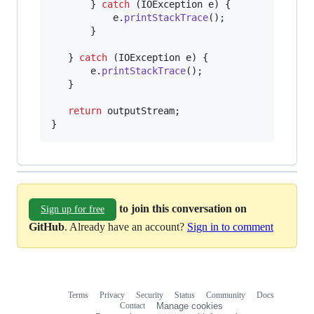
       } 
catch
 (
IOException
e
) {

e
.
printStackTrace
();

       }

   } 
catch
 (
IOException
e
) {

e
.
printStackTrace
();

   }

return
outputStream
;

}
to join this conversation on
Sign up for free
GitHub
. Already have an account?
Sign in to comment
Terms
Privacy
Security
Status
Community
Docs
Footer
Footer
Contact
Manage cookies
navigation