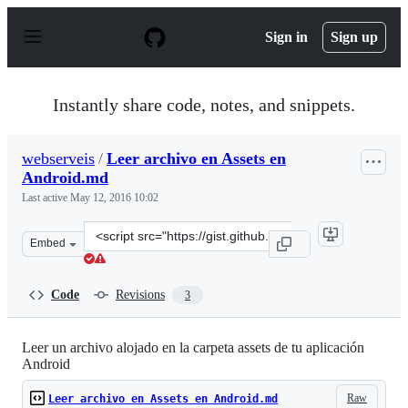
S
k
Sign in
Sign up
i
p
t
o
Instantly share code, notes, and snippets.
c
o
n
webserveis
/
Leer archivo en Assets en
t
Android.md
e
n
Last active
May 12, 2016 10:02
t
Clone
Embed
this
repository
at
Code
Revisions
3
&lt;script
src=&quot;https://gist.github.com/webserveis/8dd5ed113
Leer un archivo alojado en la carpeta assets de tu aplicación
Android
Raw
Leer archivo en Assets en Android.md