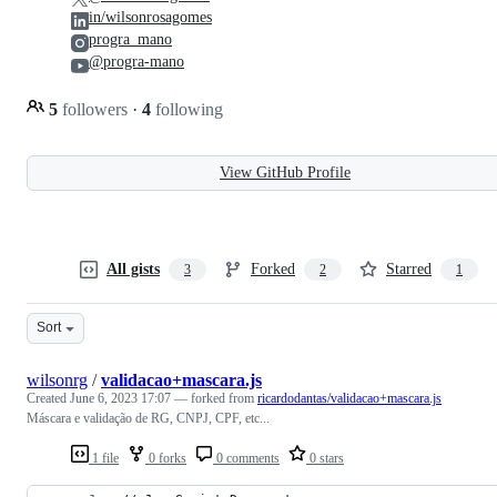
in/wilsonrosagomes
progra_mano
@progra-mano
5
followers
·
4
following
View GitHub Profile
All gists
Forked
Starred
3
2
1
Sort
wilsonrg
/
validacao+mascara.js
Created
June 6, 2023 17:07
— forked from
ricardodantas/validacao+mascara.js
Máscara e validação de RG, CNPJ, CPF, etc...
1 file
0 forks
0 comments
0 stars