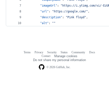
"imageUrl"
: 
"
https://i.ytimg.com/vi/-EzU
"url"
: 
"
https://google.com/
"
,
"description"
: 
"
Pink floyd
"
,
"alt"
: 
"
"
Terms
Privacy
Security
Status
Community
Docs
Footer
Footer
Contact
Manage cookies
navigation
Do not share my personal information
© 2026 GitHub, Inc.