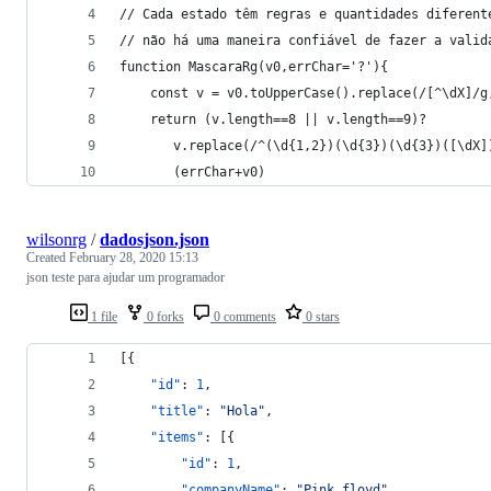
// Cada estado têm regras e quantidades diferent
// não há uma maneira confiável de fazer a valid
function MascaraRg(v0,errChar='?'){
    const v = v0.toUpperCase().replace(/[^\dX]/g
    return (v.length==8 || v.length==9)?
       v.replace(/^(\d{1,2})(\d{3})(\d{3})([\dX]
       (errChar+v0)
wilsonrg
/
dadosjson.json
Created
February 28, 2020 15:13
json teste para ajudar um programador
1 file
0 forks
0 comments
0 stars
[{
"id"
: 
1
,
"title"
: 
"
Hola
"
,
"items"
: [{
"id"
: 
1
,
"companyName"
: 
"
Pink floyd
"
,