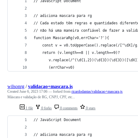
// JavaScript Document
// adiciona mascara para rg
// Cada estado têm regras e quantidades diferent
// não há uma maneira confiável de fazer a valid
function MascaraRg(v0,errChar='?'){
    const v = v0.toUpperCase().replace(/[^\dX]/g
    return (v.length==8 || v.length==9)?
       v.replace(/^(\d{1,2})(\d{3})(\d{3})([\dX]
       (errChar+v0)
wilsonrg
/
validacao+mascara.js
Created
June 6, 2023 17:06
— forked from
ricardodantas/validacao+mascara.js
Máscara e validação de RG, CNPJ, CPF, etc...
1 file
0 forks
0 comments
0 stars
// JavaScript Document
// adiciona mascara para rg