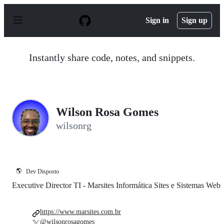
S
k
Sign in
Sign up
i
p
t
o
Instantly share code, notes, and snippets.
c
o
n
t
e
n
Wilson Rosa Gomes
t
wilsonrg
🌎
Dev Disposto
Executive Director TI - Marsites Informática Sites e Sistemas Web
https://www.marsites.com.br
@wilsonrosagomes