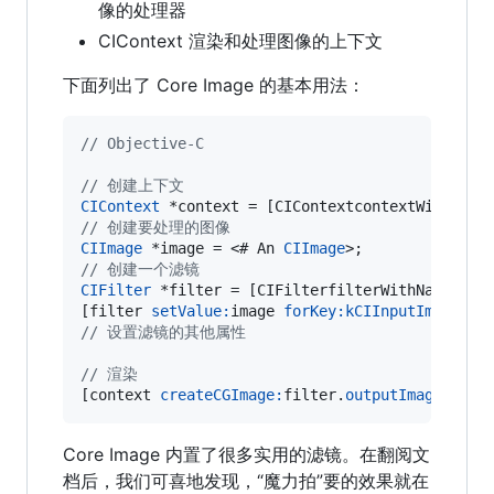
像的处理器
CIContext 渲染和处理图像的上下文
下面列出了 Core Image 的基本用法：
//
 Objective-C
//
 创建上下文
CIContext
 *context = [CIContextcontextWithOpti
//
 创建要处理的图像
CIImage
 *image = <# An 
CIImage
//
 创建一个滤镜
CIFilter
 *filter = [CIFilterfilterWithName:
@"
a
[filter 
setValue:
image 
forKey:
kCIInputImageKey
//
 设置滤镜的其他属性
//
 渲染
[context 
createCGImage:
filter.
outputImagefromR
Core Image 内置了很多实用的滤镜。在翻阅文
档后，我们可喜地发现，“魔力拍”要的效果就在