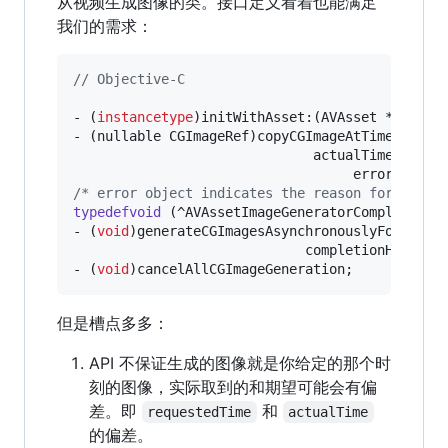
从视频生成图像的类。接口定义看着也能满足
我们的需求：
//
 Objective-C
- (
instancetype
)initWithAsset:(AVAsset *)asset
- (nullable CGImageRef)copyCGImageAtTime:(CMTim
                              actualTime:(nulla
                                   error:(
NSEr
/*
 error object indicates the reason for failu
typedefvoid
 (^AVAssetImageGeneratorCompletionH
- (
void
)generateCGImagesAsynchronouslyForTimes
                             completionHandler:
- (
void
)cancelAllCGImageGeneration;
但是槽点多多：
API 不保证生成的图像就是你给定的那个时
刻的图像，实际取到的和期望可能会有偏
差。即
和
requestedTime
actualTime
的偏差。