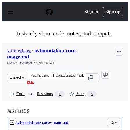
S
k
Sign in
Sign up
i
p
t
o
Instantly share code, notes, and snippets.
c
o
n
yimingtang
/
avfoundation-core-
t
image.md
e
n
Created
December 29, 2017 03:43
t
Clone
Embed
this
repository
at
Code
Revisions
Stars
1
6
&lt;script
src=&quot;https://gist.github.com/yimingtang/9016eda29
魔力拍 iOS
Raw
avfoundation-core-image.md