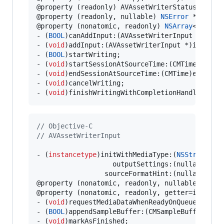
@property (readonly) AVAssetWriterStatus status
@property (readonly, nullable) 
NSError
 *error;

@property (nonatomic, readonly) 
NSArray
<AVAsset
- (
BOOL
)canAddInput:(AVAssetWriterInput *)input
- (
void
)addInput:(AVAssetWriterInput *)input;

- (
BOOL
)startWriting;

- (
void
)startSessionAtSourceTime:(CMTime)startT
- (
void
)endSessionAtSourceTime:(CMTime)endTime;
- (
void
)cancelWriting;

- (
void
)finishWritingWithCompletionHandler:(
vo
//
 Objective-C
//
 AVAssetWriterInput
- (
instancetype
)initWithMediaType:(
NSString
 *)m
                   outputSettings:(nullable 
NS
                 sourceFormatHint:(nullable CM
@property (nonatomic, readonly, nullable) 
NSDi
@property (nonatomic, readonly, getter=isReadyF
- (
void
)requestMediaDataWhenReadyOnQueue:(
disp
- (
BOOL
)appendSampleBuffer:(CMSampleBufferRef)s
- (
void
)markAsFinished;