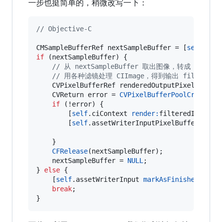
一步也挺简单的，稍微改写一下：
//
 Objective-C
CMSampleBufferRef nextSampleBuffer = [
self
.ass
if
 (nextSampleBuffer) {

//
 从 nextSampleBuffer 取出图像，转成 CIImag
//
 用各种滤镜处理 CIImage，得到输出 filteredIm
    CVPixelBufferRef renderedOutputPixelBuffer
    CVReturn error = 
CVPixelBufferPoolCreatePi
if
 (!error) {

        [
self
.ciContext 
render:
filteredImage 
t
        [
self
.assetWriterInputPixelBufferAdapt
    }

CFRelease
(nextSampleBuffer);

    nextSampleBuffer = 
NULL
;

} 
else
 {

    [
self
.assetWriterInput 
markAsFinished
];

break
;

}