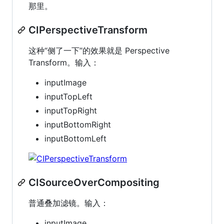
那里。
CIPerspectiveTransform
这种“侧了一下”的效果就是 Perspective
Transform。输入：
inputImage
inputTopLeft
inputTopRight
inputBottomRight
inputBottomLeft
CISourceOverCompositing
普通叠加滤镜。输入：
inputImage