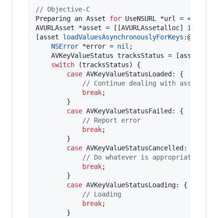
//
 Objective-C
Preparing an Asset 
for
 UseNSURL *url = <#A 
URL
AVURLAsset *asset = [[AVURLAssetalloc] 
initWit
[asset 
loadValuesAsynchronouslyForKeys:
@[
@"
tra
NSError
 *error = 
nil
;

    AVKeyValueStatus tracksStatus = [asset 
sta
switch
 (tracksStatus) {

case
 AVKeyValueStatusLoaded: {

//
 Continue dealing with asset
break
;

        }

case
 AVKeyValueStatusFailed: {

//
 Report error
break
;

        }

case
 AVKeyValueStatusCancelled: {

//
 Do whatever is appropriate for 
break
;

        }

case
 AVKeyValueStatusLoading: {

//
 Loading
break
;

        }
