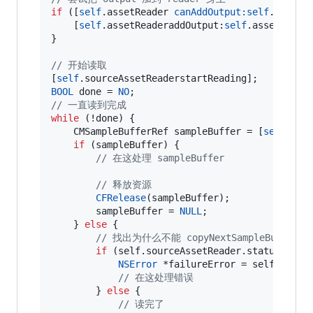
if
 ([
self
.assetReader 
canAddOutput:
self
.assetRe
    [
self
.assetReaderaddOutput:
self
.assetReader
}

//
 开始读取
[
self
BOOL
 done = 
NO
//
 一直读到完成
while
 (!done) {

    CMSampleBufferRef sampleBuffer = [
self
.ass
if
 (sampleBuffer) {

//
 在这处理 sampleBuffer
//
 释放资源
CFRelease
(sampleBuffer);

        sampleBuffer = 
NULL
;

    } 
else
 {

//
 找出为什么不能 copyNextSampleBuffer 
if
 (self.
sourceAssetReader
.
status
 == AV
NSError
 *failureError = self.
sourc
//
 在这处理错误
        } 
else
 {

//
 读完了