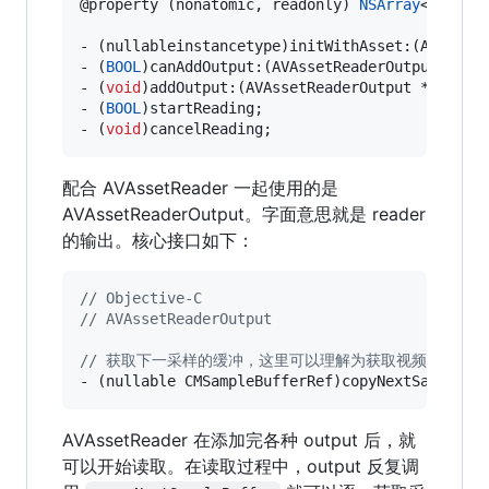
@property (nonatomic, readonly) 
NSArray
<AVAsset
- (nullableinstancetype)initWithAsset:(AVAsset
- (
BOOL
)canAddOutput:(AVAssetReaderOutput *)out
- (
void
)addOutput:(AVAssetReaderOutput *)output
- (
BOOL
)startReading;

- (
void
)cancelReading;
配合 AVAssetReader 一起使用的是
AVAssetReaderOutput。字面意思就是 reader
的输出。核心接口如下：
//
 Objective-C
//
 AVAssetReaderOutput
//
 获取下一采样的缓冲，这里可以理解为获取视频下一帧
- (nullable CMSampleBufferRef)copyNextSampleBu
AVAssetReader 在添加完各种 output 后，就
可以开始读取。在读取过程中，output 反复调