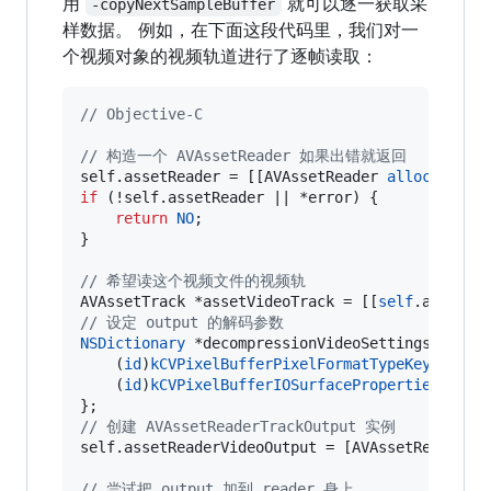
用
就可以逐一获取采
-copyNextSampleBuffer
样数据。 例如，在下面这段代码里，我们对一
个视频对象的视频轨道进行了逐帧读取：
//
 Objective-C
//
 构造一个 AVAssetReader 如果出错就返回
self.assetReader = [[AVAssetReader 
alloc
] 
init
if
 (!self.assetReader || *error) {

return
NO
;

}

//
 希望读这个视频文件的视频轨
AVAssetTrack *assetVideoTrack = [[
self
.asset 
t
//
 设定 output 的解码参数
NSDictionary
 *decompressionVideoSettings = @{

    (
id
)
kCVPixelBufferPixelFormatTypeKey
 : @(
k
    (
id
)
kCVPixelBufferIOSurfacePropertiesKey
 :
//
 创建 AVAssetReaderTrackOutput 实例
self.assetReaderVideoOutput = [AVAssetReaderTr
//
 尝试把 output 加到 reader 身上