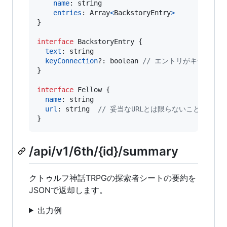
name
: 
string
entries
: 
Array
<
BackstoryEntry
>
}
interface
BackstoryEntry
{
text
: 
string
keyConnection
?: 
boolean
// エントリがキーコネク
}
interface
Fellow
{
name
: 
string
url
: 
string
// 妥当なURLとは限らないことに注意
}
/api/v1/6th/{id}/summary
クトゥルフ神話TRPGの探索者シートの要約を
JSONで返却します。
出力例