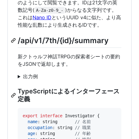
のようにして閲覧できます。IDは21文字の英
数記号(
)からなる文字列です。
A-Za-z0-9_-
これは
Nano ID
というUUID v4に似た、より高
性能な乱数により生成されるIDです。
/api/v1/7th/{id}/summary
新クトゥルフ神話TRPGの探索者シートの要約
をJSONで返却します。
出力例
TypeScriptによるインターフェース
定義
export
interface
Investigator
{
name
: 
string
// 名前
occupation
: 
string
// 職業
age
: 
string
// 年齢