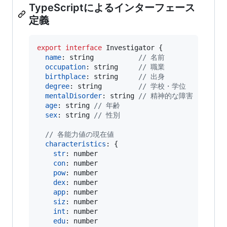
TypeScriptによるインターフェース
定義
export
interface
Investigator
{
name
: 
string
// 名前
occupation
: 
string
// 職業
birthplace
: 
string
// 出身
degree
: 
string
// 学校・学位
mentalDisorder
: 
string
// 精神的な障害
age
: 
string
// 年齢
sex
: 
string
// 性別
// 各能力値の現在値
characteristics
: 
{
str
: 
number
con
: 
number
pow
: 
number
dex
: 
number
app
: 
number
siz
: 
number
int
: 
number
edu
: 
number