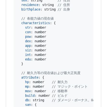
sex
: 
string
// 性別
residence
: 
string
// 住所
birthplace
: 
string
// 出身
// 各能力値の現在値
characteristics
: 
{
str
: 
number
con
: 
number
pow
: 
number
dex
: 
number
app
: 
number
siz
: 
number
int
: 
number
edu
: 
number
}
// 耐久力等の現在値および最大正気度
attribute
: 
{
hp
: 
number
// 耐久力
mp
: 
number
// マジック・ポイント
mov
: 
number
// 移動率
build
: 
number
// ビルド
db
: 
string
// ダメージ・ボーナス。0の場合には
san
: 
{