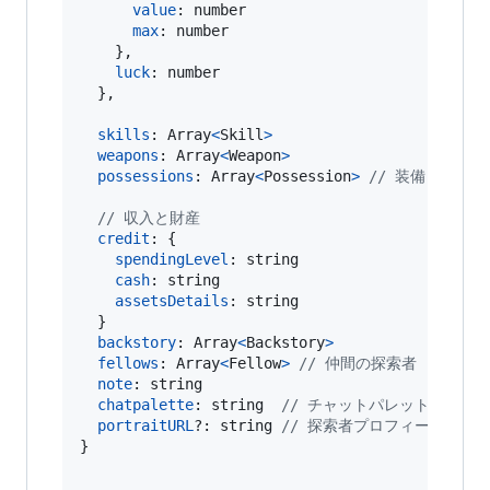
value
: 
number
max
: 
number
}
,
luck
: 
number
}
,
skills
: 
Array
<
Skill
>
weapons
: 
Array
<
Weapon
>
possessions
: 
Array
<
Possession
>
// 装備と所持品
// 収入と財産
credit
: 
{
spendingLevel
: 
string
cash
: 
string
assetsDetails
: 
string
}
backstory
: 
Array
<
Backstory
>
fellows
: 
Array
<
Fellow
>
// 仲間の探索者
note
: 
string
chatpalette
: 
string
// チャットパレットに用い
portraitURL
?: 
string
// 探索者プロフィール画像の
}