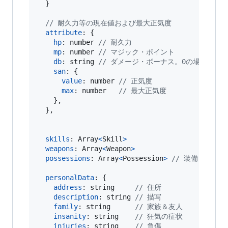
}
// 耐久力等の現在値および最大正気度
attribute
: 
{
hp
: 
number
// 耐久力
mp
: 
number
// マジック・ポイント
db
: 
string
// ダメージ・ボーナス。0の場合には "
san
: 
{
value
: 
number
// 正気度
max
: 
number
// 最大正気度
}
,
}
,
skills
: 
Array
<
Skill
>
weapons
: 
Array
<
Weapon
>
possessions
: 
Array
<
Possession
>
// 装備と所持品
personalData
: 
{
address
: 
string
// 住所
description
: 
string
// 描写
family
: 
string
// 家族＆友人
insanity
: 
string
// 狂気の症状
injuries
: 
string
// 負傷