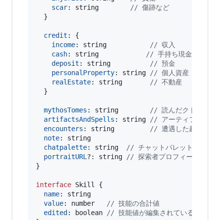
scar
: 
string
// 傷跡など
}
credit
: 
{
income
: 
string
// 収入
cash
: 
string
// 手持ち現金
deposit
: 
string
// 預金
personalProperty
: 
string
// 個人資産
realEstate
: 
string
// 不動産
}
mythosTomes
: 
string
// 読んだクトゥルフ
artifactsAndSpells
: 
string
// アーティファクト
encounters
: 
string
// 遭遇した超自然の
note
: 
string
chatpalette
: 
string
// チャットパレットに用い
portraitURL
?: 
string
// 探索者プロフィール画像の
}
interface
Skill
{
name
: 
string
value
: 
number
// 技能の合計値
edited
: 
boolean
// 技能値が編集されているかどうか