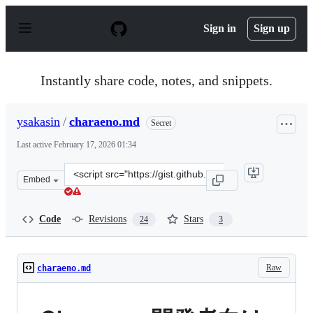
S
k
Sign in
Sign up
i
p
t
o
Instantly share code, notes, and snippets.
c
o
n
ysakasin
/
charaeno.md
Secret
t
e
Last active
February 17, 2026 01:34
n
t
Clone
Embed
this
repository
at
Code
Revisions
Stars
24
3
&lt;script
src=&quot;https://gist.github.com/ysakasin/567e44da06f
Raw
charaeno.md