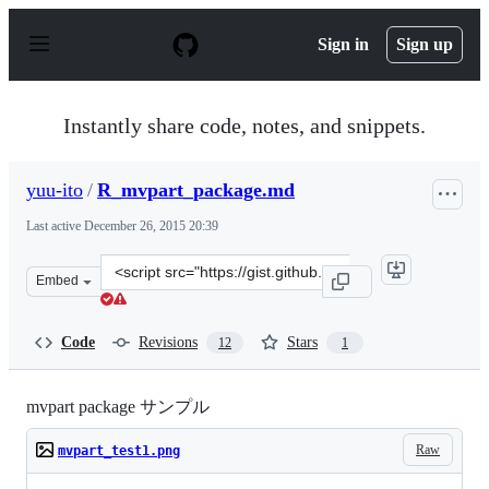
S
k
Sign in
Sign up
i
p
t
o
Instantly share code, notes, and snippets.
c
o
n
yuu-ito
/
R_mvpart_package.md
t
e
Last active
December 26, 2015 20:39
n
t
Clone
Embed
this
repository
at
Code
Revisions
Stars
12
1
&lt;script
src=&quot;https://gist.github.com/yuu-
ito/7210665.js&quot;&gt;&lt;/script&gt;
mvpart package サンプル
Raw
mvpart_test1.png