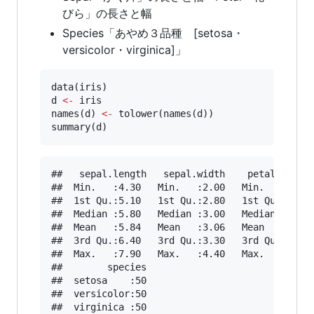
びら」の長さと幅
Species「あやめ３品種 [setosa・
versicolor・virginica]」
data(
iris
d
<-
iris
names(
d
) 
<-
 tolower(names(
d
))

summary(
d
)
##   sepal.length   sepal.width    petal.length
##  Min.   :4.30   Min.   :2.00   Min.   :1.00 
##  1st Qu.:5.10   1st Qu.:2.80   1st Qu.:1.60 
##  Median :5.80   Median :3.00   Median :4.35 
##  Mean   :5.84   Mean   :3.06   Mean   :3.76 
##  3rd Qu.:6.40   3rd Qu.:3.30   3rd Qu.:5.10 
##  Max.   :7.90   Max.   :4.40   Max.   :6.90 
##        species  

##  setosa    :50  

##  versicolor:50  

##  virginica :50  
