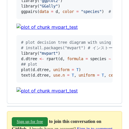
library(
"
ggplot2
"
)

library(
"
GGally
"
)

ggpairs(
data
=
d
, 
color
=
"
species
"
)  
#
 scatta
#
 plot decision tree diagram with using mvpart
#
 install.packages("mvpart") # インストー
library(
"
mvpart
"
d.dtree
<-
 rpart(
d
, 
formula
=
species
~
.
#
# plot
plot(
d.dtree
, 
uniform
=
T
)

text(
d.dtree
, 
use.n
=
T
, 
uniform
=
T
, 
cex
=
0.
to join this conversation on
Sign up for free
GitHub
. Already have an account?
Sign in to comment