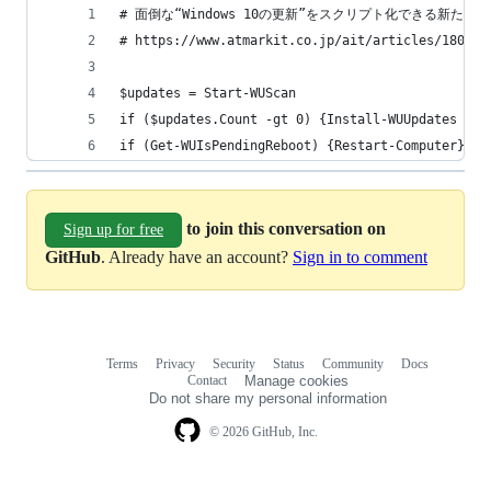
# 面倒な“Windows 10の更新”をスクリプト化できる新たな選
# https://www.atmarkit.co.jp/ait/articles/1808/2
$updates = Start-WUScan
if ($updates.Count -gt 0) {Install-WUUpdates -Up
if (Get-WUIsPendingReboot) {Restart-Computer}
to join this conversation on
Sign up for free
GitHub
. Already have an account?
Sign in to comment
Terms
Privacy
Security
Status
Community
Docs
Footer
Footer
Contact
Manage cookies
navigation
Do not share my personal information
© 2026 GitHub, Inc.