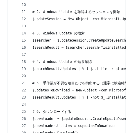
# 2. Windows Update を確認するセッションを開始
$updateSession = New-Object -com Microsoft.Updat
# 3. Windows Update の検索
$searcher = $updateSession.CreateUpdateSearcher(
$searchResult = $searcher.search("IsInstalled=0 
# 4. Windows Update の結果確認
$searchResult.Updates | % { $_.title -replace ".
# 5. 手作業が不要な項目だけを抽出する（通常は検索結果す
$updatesToDownload = New-Object -com Microsoft.U
$searchResult.Updates | ? { -not $_.Installation
# 6. ダウンロードする
$downloader = $updateSession.CreateUpdateDownloa
$downloader.Updates = $updatesToDownload