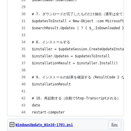
$downloader.Download()
# 7. ダウンロードが完了したものだけ抽出（通常は全てダ
$updatesToInstall = New-Object -com Microsoft.Up
$searchResult.Updates | ? { $_.IsDownloaded } | 
# 8. インストールする
$installer = $updateSession.CreateUpdateInstalle
$installer.Updates = $updatesToInstall
$installationResult = $installer.Install()
# 9. インストールの結果を確認する（ResultCode 2 
$installationResult 
# 10. 再起動する（自動でStop-Transcriptされる）
date
restart-computer
Raw
WindowsUpdate_Win10-1703.ps1