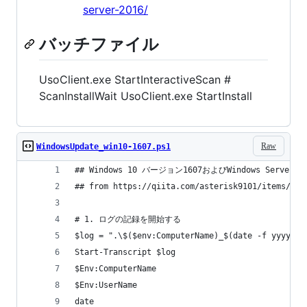
server-2016/
バッチファイル
UsoClient.exe StartInteractiveScan #
ScanInstallWait UsoClient.exe StartInstall
Raw
WindowsUpdate_win10-1607.ps1
## Windows 10 バージョン1607およびWindows Server
## from https://qiita.com/asterisk9101/items/8a5
# 1. ログの記録を開始する
$log = ".\$($env:ComputerName)_$(date -f yyyyMMd
Start-Transcript $log
$Env:ComputerName
$Env:UserName
date