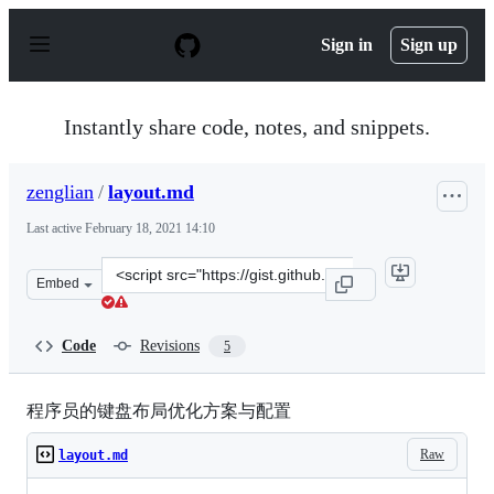
S
k
Sign in
Sign up
i
p
t
o
Instantly share code, notes, and snippets.
c
o
n
zenglian
/
layout.md
t
e
Last active
February 18, 2021 14:10
n
t
Clone
Embed
this
repository
at
Code
Revisions
5
&lt;script
src=&quot;https://gist.github.com/zenglian/7eb68685d95
程序员的键盘布局优化方案与配置
Raw
layout.md