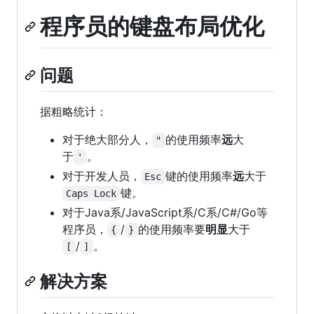
程序员的键盘布局优化
问题
据粗略统计：
对于绝大部分人，
的使用频率
远
大
"
于
。
'
对于开发人员，
键的使用频率
远
大于
Esc
键。
Caps Lock
对于Java系/JavaScript系/C系/C#/Go等
程序员，
/
的使用频率要
明显
大于
{
}
/
。
[
]
解决方案