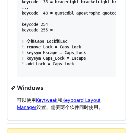
keycode  35 = braceright bracketright bracerigh
...

keycode  48 = quotedbl apostrophe quotedbl apo
...

keycode 254 =

keycode 255 =

! 交换Caps Lock和Esc

! remove Lock = Caps_Lock

! keysym Escape = Caps_Lock

! keysym Caps_Lock = Escape

Windows
可以使用
Keytweak
和
Keyboard Layout
Manager
设置。需要两个软件同时使用。