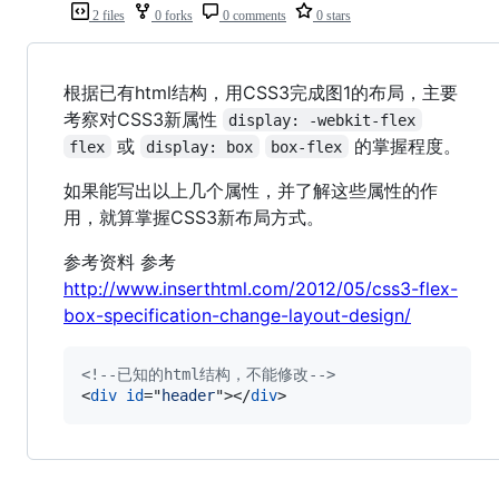
2 files
0 forks
0 comments
0 stars
根据已有html结构，用CSS3完成图1的布局，主要
考察对CSS3新属性
display: -webkit-flex
或
的掌握程度。
flex
display: box
box-flex
如果能写出以上几个属性，并了解这些属性的作
用，就算掌握CSS3新布局方式。
参考资料 参考
http://www.inserthtml.com/2012/05/css3-flex-
box-specification-change-layout-design/
<!--已知的html结构，不能修改-->
<
div
id
="
header
"
>
</
div
>