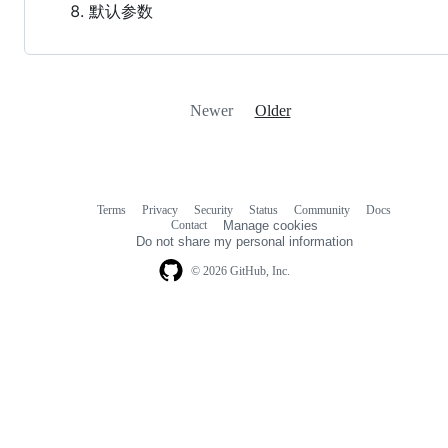
默认参数
Newer
Older
Terms
Privacy
Security
Status
Community
Docs
Footer
Footer
Contact
Manage cookies
navigation
Do not share my personal information
© 2026 GitHub, Inc.