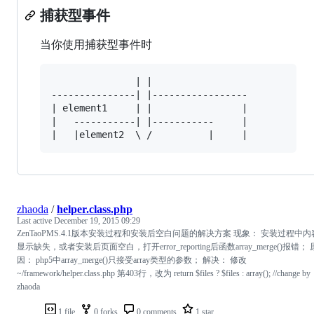
捕获型事件
当你使用捕获型事件时
               | |

---------------| |-----------------

| element1     | |                |

|   -----------| |-----------     |

zhaoda
/
helper.class.php
Last active
December 19, 2015 09:29
ZenTaoPMS.4.1版本安装过程和安装后空白问题的解决方案 现象： 安装过程中内
显示缺失，或者安装后页面空白，打开error_reporting后函数array_merge()报错； 
因： php5中array_merge()只接受array类型的参数； 解决： 修改
~/framework/helper.class.php 第403行，改为 return $files ? $files : array(); //change by
zhaoda
1 file
0 forks
0 comments
1 star