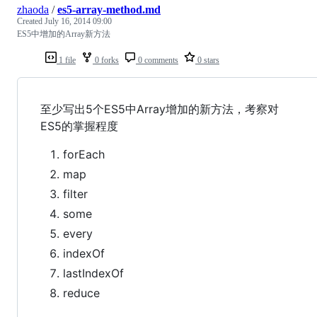
zhaoda
/
es5-array-method.md
Created
July 16, 2014 09:00
ES5中增加的Array新方法
1 file
0 forks
0 comments
0 stars
至少写出5个ES5中Array增加的新方法，考察对
ES5的掌握程度
forEach
map
filter
some
every
indexOf
lastIndexOf
reduce