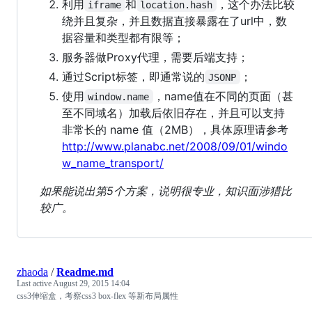
利用
和
，这个办法比较
iframe
location.hash
绕并且复杂，并且数据直接暴露在了url中，数
据容量和类型都有限等；
服务器做Proxy代理，需要后端支持；
通过Script标签，即通常说的
；
JSONP
使用
，name值在不同的页面（甚
window.name
至不同域名）加载后依旧存在，并且可以支持
非常长的 name 值（2MB），具体原理请参考
http://www.planabc.net/2008/09/01/windo
w_name_transport/
如果能说出第5个方案，说明很专业，知识面涉猎比
较广。
zhaoda
/
Readme.md
Last active
August 29, 2015 14:04
css3伸缩盒，考察css3 box-flex 等新布局属性