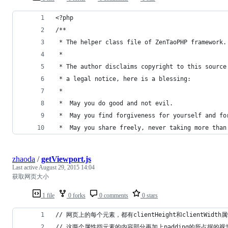
<?php
/**
 * The helper class file of ZenTaoPHP framework.
 *
 * The author disclaims copyright to this source
 * a legal notice, here is a blessing:
 * 
 *  May you do good and not evil.
 *  May you find forgiveness for yourself and fo
 *  May you share freely, never taking more than
zhaoda
/
getViewport.js
Last active
August 29, 2015 14:04
获取网页大小
1 file
0 forks
0 comments
0 stars
// 网页上的每个元素，都有clientHeight和clientWidth
// 这两个属性指元素的内容部分再加上padding的所占据的视