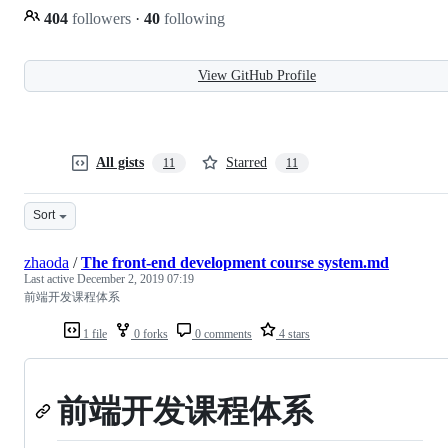
404
followers
·
40
following
View GitHub Profile
All gists
Starred
11
11
Sort
zhaoda
/
The front-end development course system.md
Last active
December 2, 2019 07:19
前端开发课程体系
1 file
0 forks
0 comments
4 stars
前端开发课程体系