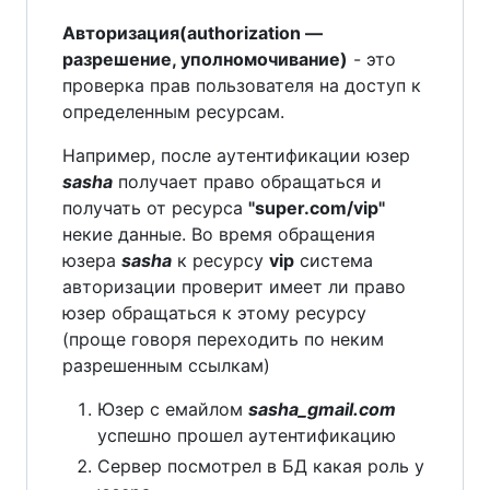
Авторизация(authorization —
разрешение, уполномочивание)
- это
проверка прав пользователя на доступ к
определенным ресурсам.
Например, после аутентификации юзер
sasha
получает право обращаться и
получать от ресурса
"super.com/vip"
некие данные. Во время обращения
юзера
sasha
к ресурсу
vip
система
авторизации проверит имеет ли право
юзер обращаться к этому ресурсу
(проще говоря переходить по неким
разрешенным ссылкам)
Юзер c емайлом
sasha_gmail.com
успешно прошел аутентификацию
Сервер посмотрел в БД какая роль у