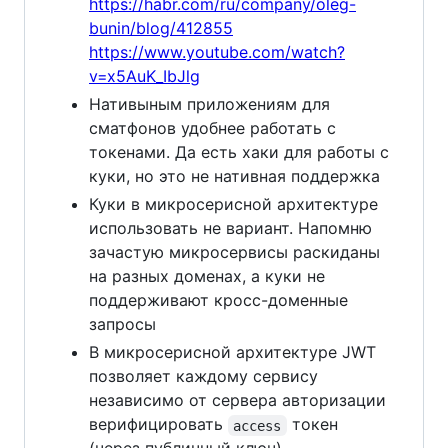
https://habr.com/ru/company/oleg-
bunin/blog/412855
https://www.youtube.com/watch?
v=x5AuK_IbJlg
Нативыным приложениям для
сматфонов удобнее работать с
токенами. Да есть хаки для работы с
куки, но это не нативная поддержка
Куки в микросерисной архитектуре
использовать не вариант. Напомню
зачастую микросервисы раскиданы
на разных доменах, а куки не
поддерживают кросc-доменные
запросы
В микросерисной архитектуре JWT
позволяет каждому сервису
независимо от сервера авторизации
верифицировать
токен
access