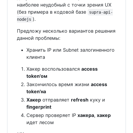
наиболее неудобный с точки зрения UX
(без примера в кодовой базе
supra-api-
).
nodejs
Предложу несколько вариантов решения
данной проблемы:
Хранить IP или Subnet залогиненного
клиента
Хакер воспользовался
access
token'ом
Закончилось время жизни
access
token'на
Хакер
отправляет
refresh
куку и
fingerprint
Сервер проверяет IP
хакера
,
хакер
идет лесом