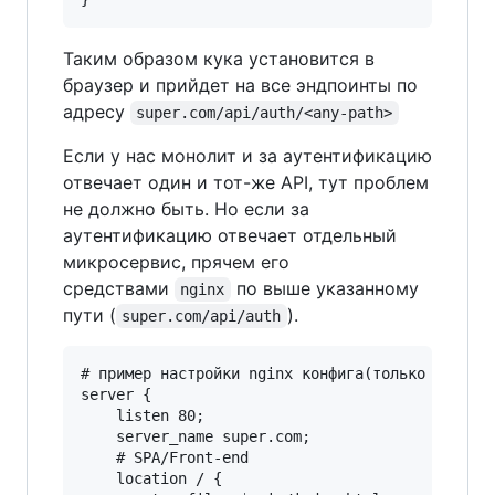
Таким образом кука установится в
браузер и прийдет на все эндпоинты по
адресу
super.com/api/auth/<any-path>
Если у нас монолит и за аутентификацию
отвечает один и тот-же API, тут проблем
не должно быть. Но если за
аутентификацию отвечает отдельный
микросервис, прячем его
средствами
по выше указанному
nginx
пути (
).
super.com/api/auth
# пример настройки nginx конфига(только основые
server {

    listen 80;

    server_name super.com;

    # SPA/Front-end

    location / {
