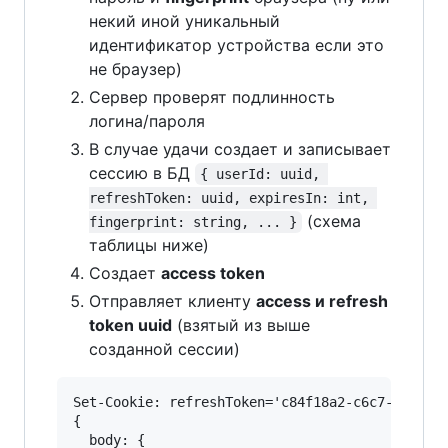
некий иной уникальный
идентификатор устройства если это
не браузер)
Сервер проверят подлинность
логина/пароля
В случае удачи создает и записывает
сессию в БД
{ userId: uuid, 
refreshToken: uuid, expiresIn: int, 
(схема
fingerprint: string, ... }
таблицы ниже)
Создает
access token
Отправляет клиенту
access и refresh
token uuid
(взятый из выше
созданной сессии)
Set-Cookie: refreshToken='c84f18a2-c6c7-4850-be
{

  body: { 
