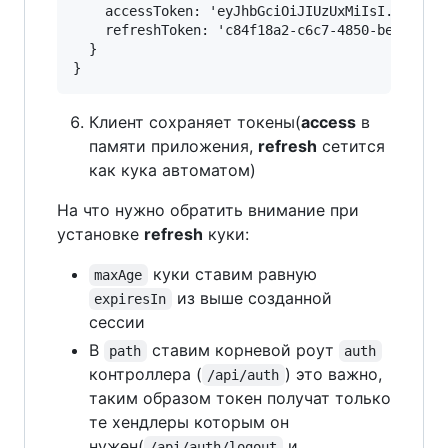
    accessToken: 'eyJhbGciOiJIUzUxMiIsI...',

    refreshToken: 'c84f18a2-c6c7-4850-be15-93f9
  }

Клиент сохраняет токены(
access
в
памяти приложения,
refresh
сетится
как кука автоматом)
На что нужно обратить внимание при
установке
refresh
куки:
куки ставим равную
maxAge
из выше созданной
expiresIn
сессии
В
ставим корневой роут
path
auth
контроллера (
) это важно,
/api/auth
таким образом токен получат только
те хендлеры которым он
нужен(
и
/api/auth/logout