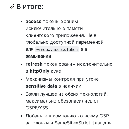
В итоге:
access
токены храним
исключительно в памяти
клиентского приложения. Не в
глобально доступной переменной
аля
а в
window.accessToken
замыкании
refresh
токен храним исключительно
в
httpOnly
куке
Механизмы контроля при угоне
sensitive data
в наличии
Взяли лучшее из обеих технологий,
максимально обезопасились от
CSRF/XSS
Добавьте в компанию ко всему CSP
заголовки и SameSite=Strict флаг для