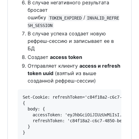
В случае негативного результата
бросает
ошибку
/
TOKEN_EXPIRED
INVALID_REFRE
SH_SESSION
В случае успеха создает новую
рефреш-сессию и записывает ее в
БД
Создает
access token
Отправляет клиенту
access и refresh
token uuid
(взятый из выше
созданной рефреш-сессии)
Set-Cookie: refreshToken='c84f18a2-c6c7-4850-be
{

  body: { 

    accessToken: 'eyJhbGciOiJIUzUxMiIsI...',

    refreshToken: 'c84f18a2-c6c7-4850-be15-93f9
  }
