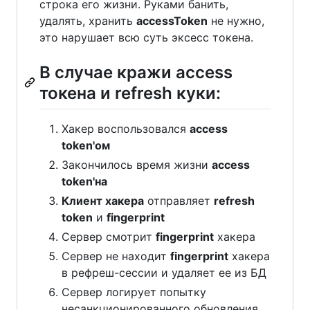
строка его жизни. Руками банить,
удалять, хранить
accessToken
не нужно,
это нарушает всю суть эксесс токена.
В случае кражи access
токена и refresh куки:
Хакер воспользовался
access
token'ом
Закончилось время жизни
access
token'на
Клиент хакера
отправляет
refresh
token
и
fingerprint
Сервер смотрит
fingerprint
хакера
Сервер не находит
fingerprint
хакера
в рефреш-сессии и удаляет ее из БД
Сервер логирует попытку
несанкционированного обновления