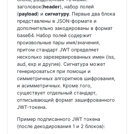
заголовок(
header
), набор полей
(
payload
) и
сигнатуру
. Первые два блока
представлены в JSON-формате и
дополнительно закодированы в формат
base64. Набор полей содержит
произвольные пары имя/значения,
притом стандарт JWT определяет
несколько зарезервированных имен (iss,
aud, exp и другие). Сигнатура может
генерироваться при помощи и
симметричных алгоритмов шифрования,
и асимметричных. Кроме того,
существует отдельный стандарт,
отписывающий формат зашифрованного
JWT-токена.
Пример подписанного JWT токена
(после декодирования 1 и 2 блоков):