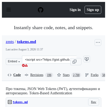
S
k
Sign in
Sign up
i
p
t
o
Instantly share code, notes, and snippets.
c
o
n
zmts
/
tokens.md
t
e
Last active
August 3, 2026 11:37
n
t
Clone
Embed
this
repository
at
Code
Revisions
Stars
Forks
196
2,700
588
&lt;script
src=&quot;https://gist.github.com/zmts/802dc9c3510d79f
Про токены, JSON Web Tokens (JWT), аутентификацию и
авторизацию. Token-Based Authentication
Raw
tokens.md