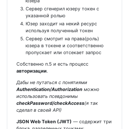
юзера
Сервер сгенерил юзеру токен с
указанной ролью
Юзер заходит на некий ресурс
используя полученный токен
Сервер смотрит на права(роль)
юзера в токене и соответственно
пропускает или отсекает запрос
Собственно п.5 и есть процесс
авторизации
.
Дабы не путаться с понятиями
Authentication/Authorization
можно
использовать псевдонимы
checkPassword/checkAccess
(я так
сделал в своей API)
JSON Web Token (JWT)
— содержит три
блока, разделенных точками: