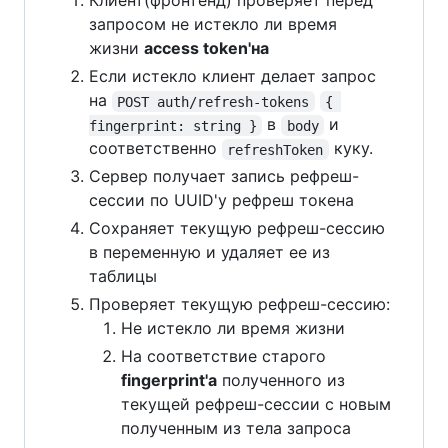
Клиент(фронтенд) проверяет перед
запросом не истекло ли время
жизни
access token'на
Если истекло клиент делает запрос
на
POST auth/refresh-tokens
{ 
в
и
fingerprint: string }
body
соответственно
куку.
refreshToken
Сервер получает запись рефреш-
сессии по UUID'у рефреш токена
Сохраняет текущую рефреш-сессию
в переменную и удаляет ее из
таблицы
Проверяет текущую рефреш-сессию:
Не истекло ли время жизни
На соответствие старого
fingerprint'a
полученного из
текущей рефреш-сессии с новым
полученным из тела запроса