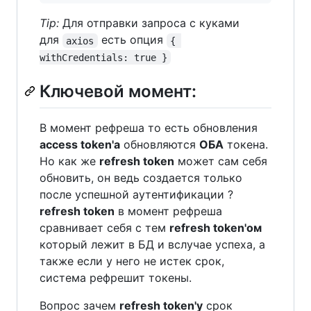
Tip:
Для отправки запроса с куками
для
есть опция
axios
{ 
withCredentials: true }
Ключевой момент:
В момент рефреша то есть обновления
access token'a
обновляются
ОБА
токена.
Но как же
refresh token
может сам себя
обновить, он ведь создается только
после успешной аутентификации ?
refresh token
в момент рефреша
сравнивает себя с тем
refresh token'ом
который лежит в БД и вслучае успеха, а
также если у него не истек срок,
система рефрешит токены.
Вопрос зачем
refresh token'y
срок