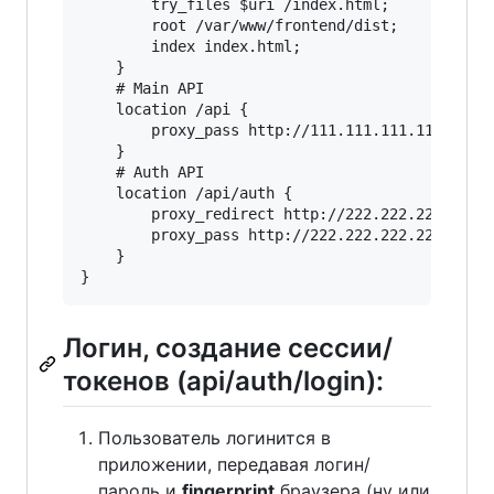
        try_files $uri /index.html;

        root /var/www/frontend/dist;

        index index.html;

    }

    # Main API

    location /api {

        proxy_pass http://111.111.111.111:7000;
    }

    # Auth API

    location /api/auth {

        proxy_redirect http://222.222.222.222:7
        proxy_pass http://222.222.222.222:7000;
    }

Логин, создание сессии/
токенов (api/auth/login):
Пользователь логинится в
приложении, передавая логин/
пароль и
fingerprint
браузера (ну или