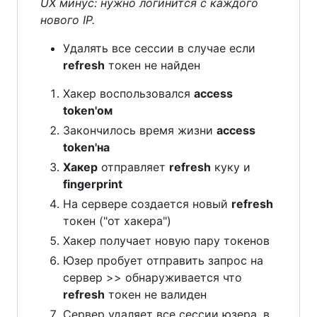
UX минус: нужно логинится с каждого
нового IP.
Удалять все сессии в случае если
refresh
токен не найден
Хакер воспользовался
access
token'ом
Закончилось время жизни
access
token'на
Хакер
отправляет
refresh
куку и
fingerprint
На сервере создается новый
refresh
токен ("от хакера")
Хакер получает новую пару токенов
Юзер пробует отправить запрос на
сервер >> обнаруживается что
refresh
токен не валиден
Сервер удаляет все сессии юзера, в