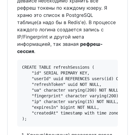
девайсе необходимо хранить все
рефреш токены по каждому юзеру. Я
храню это список в PostgreSQL
таблице(а надо бы в Redis'е). В процессе
каждого логина создается запись с
IP/Fingerprint и другой мета
информацией, так званая
рефреш-
сессия
.
CREATE TABLE refreshSessions (

    "id" SERIAL PRIMARY KEY,

    "userId" uuid REFERENCES users(id) ON DELET
    "refreshToken" uuid NOT NULL,

    "ua" character varying(200) NOT NULL, /* us
    "fingerprint" character varying(200) NOT NU
    "ip" character varying(15) NOT NULL,

    "expiresIn" bigint NOT NULL,

    "createdAt" timestamp with time zone NOT NU