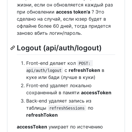
жизни, если он обновляется каждый раз
при обновлении
access token'a
? Это
сделано на случай, если юзер будет в
офлайне более 60 дней, тогда придется
заново вбить логин/пароль.
Logout (api/auth/logout)
Front-end делает кол
POST: 
c
refreshToken
в
api/auth/logout
куке или бади (лучше в куки)
Front-end удаляет локально
сохраненный в памяти
accessToken
Back-end удаляет запись из
таблицы
по
refreshSessions
refreshToken
accessToken
умирает по истечению