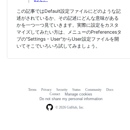
この記事ではDefault設定ファイルにどのような記
述がされているか、その記述にどんな意味がある
かを一つ一つ見ていきます。実際に設定をカスタ
マイズしてみたい方は、メニューのPreferencesタ
ブの"Settings - User"からUser設定ファイルを開
いてそこでいろいろ試してみましょう。
Terms
Privacy
Security
Status
Community
Docs
Footer
Footer
Contact
Manage cookies
navigation
Do not share my personal information
© 2026 GitHub, Inc.