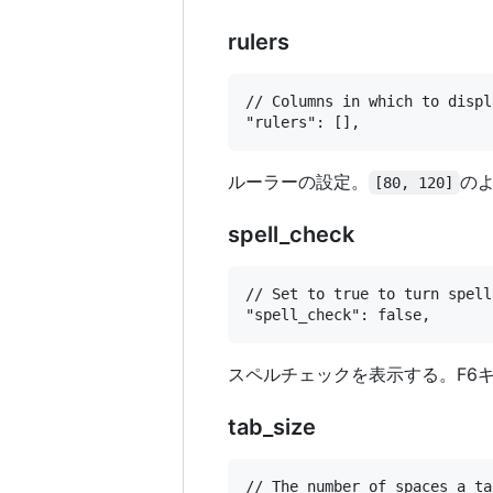
rulers
// Columns in which to displ
ルーラーの設定。
の
[80, 120]
spell_check
// Set to true to turn spell
スペルチェックを表示する。F6
tab_size
// The number of spaces a ta