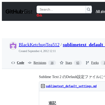
S
k
Search
All gis
i
Gists
p
t
o
c
o
n
t
BlackKetchupTea512
/
sublimetext_default
e
n
Created
September 4, 2012 12:11
t
Code
Revisions
Stars
Forks
16
65
Sublime Text 2 のDefault設定ファイ
sublimetext_default_settings.md
追記