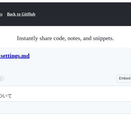
ts
Back to GitHub
Instantly share code, notes, and snippets.
_settings.md
3
Embed
ルについて