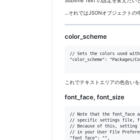
Sublime Text の設定を
...それではJSONオブジェクトの
color_scheme
// Sets the colors used with
"color_scheme": "Packages/Co
これでテキストエリアの色合いを
font_face, font_size
// Note that the font_face a
// specific settings file, f
// Because of this, setting 
// in your User File Prefere
"font_face": "",
