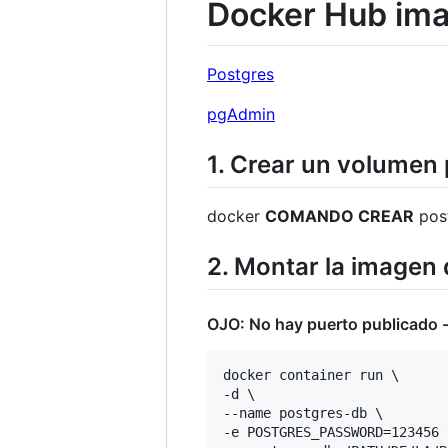
Docker Hub im
Postgres
pgAdmin
1. Crear un volumen 
docker
COMANDO CREAR
pos
2. Montar la imagen 
OJO: No hay puerto publicado -
docker container run \

-d \

--name postgres-db \

-e POSTGRES_PASSWORD=123456 \