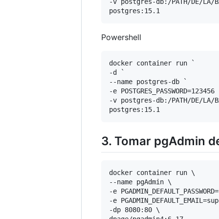
-v postgres-db:/PATH/DE/LA/B
Powershell
docker container run `

-d `

--name postgres-db `

-e POSTGRES_PASSWORD=123456 `
-v postgres-db:/PATH/DE/LA/B
3. Tomar pgAdmin de
docker container run \

--name pgAdmin \

-e PGADMIN_DEFAULT_PASSWORD=
-e PGADMIN_DEFAULT_EMAIL=sup
-dp 8080:80 \
