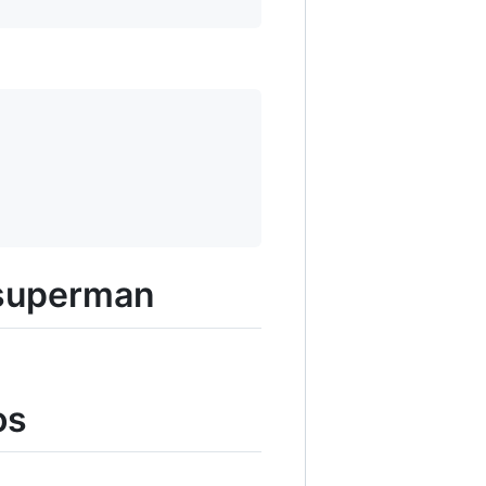
e superman
os