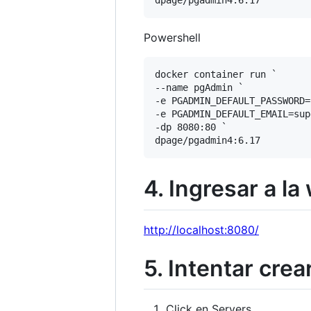
Powershell
docker container run `

--name pgAdmin `

-e PGADMIN_DEFAULT_PASSWORD=
-e PGADMIN_DEFAULT_EMAIL=sup
-dp 8080:80 `

4. Ingresar a l
http://localhost:8080/
5. Intentar crea
Click en Servers