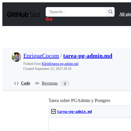
S
k
Search
All gis
i
Gists
p
t
o
c
o
n
t
EnriqueCocom
/
tarea-pg-admin.md
e
n
Forked from
Klerith/tarea-pg-admin.md
t
Created
September 23, 2023 20:10
Code
Revisions
4
Tarea sobre PGAdmin y Postgres
tarea-pg-admin.md