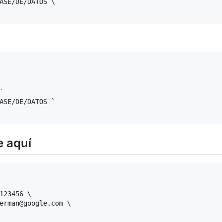
ASE/DE/DATOS \



ASE/DE/DATOS `

 aquí
123456 \

erman@google.com \
