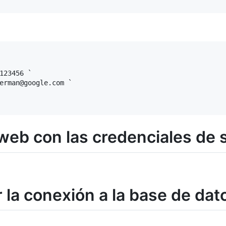
123456 `

erman@google.com `

a web con las credenciales d
r la conexión a la base de dat