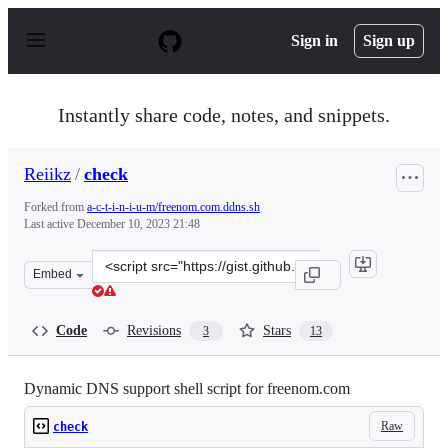
S
k
Sign in
Sign up
i
p
t
o
Instantly share code, notes, and snippets.
c
o
n
Reiikz
/
check
t
e
Forked from
a-c-t-i-n-i-u-m/freenom.com.ddns.sh
n
Last active
December 10, 2023 21:48
t
Clone
Embed
this
repository
at
Code
Revisions
Stars
3
13
&lt;script
src=&quot;https://gist.github.com/Reiikz/4184e68892a13
Dynamic DNS support shell script for freenom.com
Raw
check