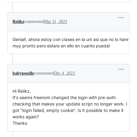
Reiikz
commented
Mar 11, 2021
Genial!, ahora estoy con clases en la uni asi que no lo hare
muy pronto pero estare en ello en cuanto pueda!
babypoodle
commented
Dec 4, 2023
Hi Reiikz,
It's seems freenom changed the login with pre-auth
checking that makes your update script no longer work. I
got "login failed, empty cookie". Is it possible to make it
works again?
Thanks