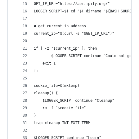
GET_IP_URL="https://api.ipify.org/"
LOGGER_SCRIPT=$( cd "$( dirname "${BASH_SOURCE[0
# get current ip address
current_ip="$(curl -s "$GET_IP_URL")"
if [ -z "$current_ip" ]; then
        $LOGGER_SCRIPT continue "Could not get c
    exit 1
fi
cookie_file=$(mktemp)
cleanup() {
    $LOGGER_SCRIPT continue "Cleanup"
    rm -f "$cookie_file"
}
trap cleanup INT EXIT TERM
$LOGGER_SCRIPT continue "Login"