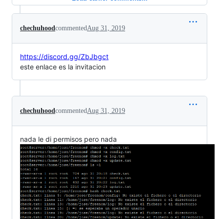
chechuhood
commented
Aug 31, 2019
https://discord.gg/ZbJbgct
este enlace es la invitacion
chechuhood
commented
Aug 31, 2019
nada le di permisos pero nada