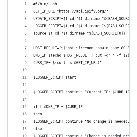
#!/bin/bash
GET_IP_URL="https://api.ipify.org/"
UPDATE_SCRIPT=$( cd "$( dirname "${BASH_SOURCE[0
LOGGER_SCRIPT=$( cd "$( dirname "${BASH_SOURCE[0
source $( cd "$( dirname "${BASH_SOURCE[0]}" )" 
HOST_RESULT="$(host $freenom_domain_name 80.80.8
DNS_IP=$(echo $HOST_RESULT | cut -d' ' -f 12)
CURR_IP="$(curl -s $GET_IP_URL)"
$LOGGER_SCRIPT start
$LOGGER_SCRIPT continue "Current IP: $CURR_IP ::
if [ $DNS_IP = $CURR_IP ]
then
$LOGGER_SCRIPT continue "No change is needed, ex
else
$LOGGER_SCRIPT continue "Change is needed proced