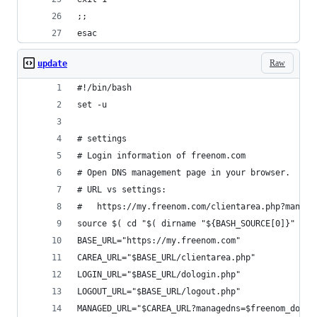
;;
esac
Raw
update
#!/bin/bash
set -u
# settings
# Login information of freenom.com
# Open DNS management page in your browser.
# URL vs settings:
#   https://my.freenom.com/clientarea.php?manage
source $( cd "$( dirname "${BASH_SOURCE[0]}" )" 
BASE_URL="https://my.freenom.com"
CAREA_URL="$BASE_URL/clientarea.php"
LOGIN_URL="$BASE_URL/dologin.php"
LOGOUT_URL="$BASE_URL/logout.php"
MANAGED_URL="$CAREA_URL?managedns=$freenom_domai