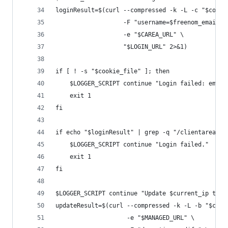
loginResult=$(curl --compressed -k -L -c "$cooki
                   -F "username=$freenom_email" 
                   -e "$CAREA_URL" \
                   "$LOGIN_URL" 2>&1)
if [ ! -s "$cookie_file" ]; then
    $LOGGER_SCRIPT continue "Login failed: empty
    exit 1
fi
if echo "$loginResult" | grep -q "/clientarea.ph
    $LOGGER_SCRIPT continue "Login failed."
    exit 1
fi
$LOGGER_SCRIPT continue "Update $current_ip to d
updateResult=$(curl --compressed -k -L -b "$cook
                    -e "$MANAGED_URL" \