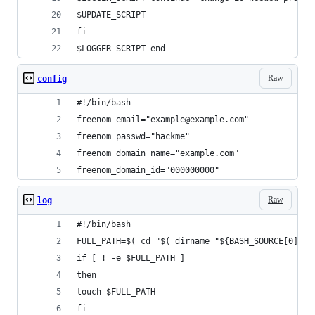
$UPDATE_SCRIPT
fi
$LOGGER_SCRIPT end
Raw
config
#!/bin/bash
freenom_email="example@example.com"
freenom_passwd="hackme"
freenom_domain_name="example.com"
freenom_domain_id="000000000"
Raw
log
#!/bin/bash
FULL_PATH=$( cd "$( dirname "${BASH_SOURCE[0]}" 
if [ ! -e $FULL_PATH ]
then
touch $FULL_PATH
fi