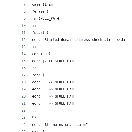
case $1 in
"erase")
rm $FULL_PATH
;;
"start")
echo "Started domain address check at:   $(date)
;;
continue)
echo $2 >> $FULL_PATH
;;
"end")
echo "" >> $FULL_PATH
echo "" >> $FULL_PATH
echo "" >> $FULL_PATH
echo "" >> $FULL_PATH
;;
*)
echo "$1  no es una opción"
exit 1