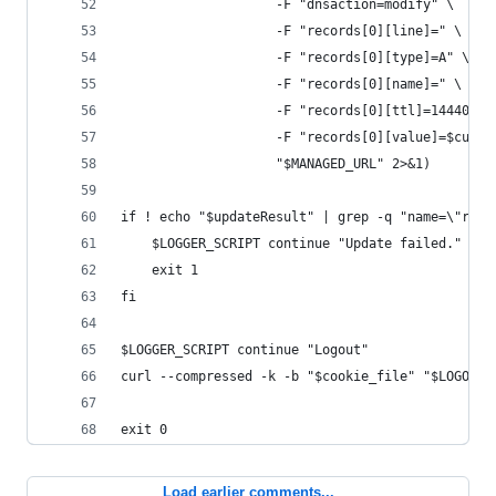
                    -F "dnsaction=modify" \
                    -F "records[0][line]=" \
                    -F "records[0][type]=A" \
                    -F "records[0][name]=" \
                    -F "records[0][ttl]=14440" \
                    -F "records[0][value]=$curre
                    "$MANAGED_URL" 2>&1)
if ! echo "$updateResult" | grep -q "name=\"reco
    $LOGGER_SCRIPT continue "Update failed." 1>&
    exit 1
fi
$LOGGER_SCRIPT continue "Logout"
curl --compressed -k -b "$cookie_file" "$LOGOUT_
exit 0
Load earlier comments...