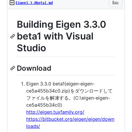
Raw
Eigen3.3.0beta1.md
Building Eigen 3.3.0
beta1 with Visual
Studio
Download
Eigen 3.3.0 beta1(eigen-eigen-
ce5a455b34c0.zip)をダウンロードして
ファイルを解凍する。(C:\eigen-eigen-
ce5a455b34c0)
http://eigen.tuxfamily.org/
https://bitbucket.org/eigen/eigen/down
loads/