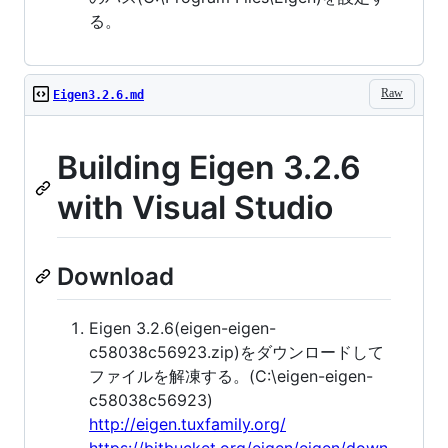
る。
Raw
Eigen3.2.6.md
Building Eigen 3.2.6
with Visual Studio
Download
Eigen 3.2.6(eigen-eigen-
c58038c56923.zip)をダウンロードして
ファイルを解凍する。(C:\eigen-eigen-
c58038c56923)
http://eigen.tuxfamily.org/