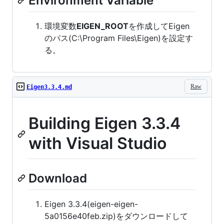
Environment Variable
環境変数
EIGEN_ROOT
を作成してEigen
のパス(C:\Program Files\Eigen)を設定す
る。
Raw
Eigen3.3.4.md
Building Eigen 3.3.4
with Visual Studio
Download
Eigen 3.3.4(eigen-eigen-
5a0156e40feb.zip)をダウンロードして