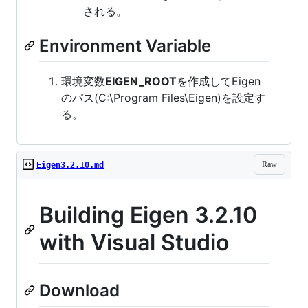
される。
Environment Variable
環境変数
EIGEN_ROOT
を作成してEigen
のパス(C:\Program Files\Eigen)を設定す
る。
Raw
Eigen3.2.10.md
Building Eigen 3.2.10
with Visual Studio
Download