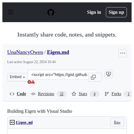
S
k
Sign in
Sign up
i
p
t
o
Instantly share code, notes, and snippets.
c
o
n
UnaNancyOwen
/
Eigen.md
t
e
Last active
August 22, 2024 10:44
n
t
Clone
Embed
this
repository
at
Code
Revisions
Stars
Forks
32
4
1
&lt;script
src=&quot;https://gist.github.com/UnaNancyOwen/08e5a9
Building Eigen with Visual Studio
Raw
Eigen.md