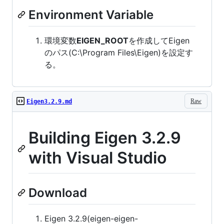
Environment Variable
環境変数
EIGEN_ROOT
を作成してEigen
のパス(C:\Program Files\Eigen)を設定す
る。
Raw
Eigen3.2.9.md
Building Eigen 3.2.9
with Visual Studio
Download
Eigen 3.2.9(eigen-eigen-