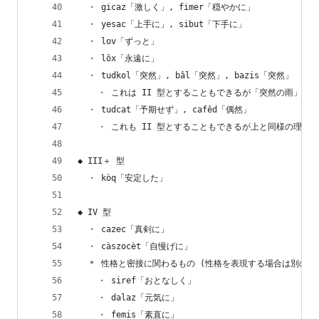
  ・ gicaz「激しく」, fimer「穏やかに」
  ・ yesac「上手に」, sibut「下手に」
  ・ lov「ずっと」
  ・ lôx「永遠に」
  ・ tudkol「突然」, bâl「突然」, bazis「突然」
    ・ これは II 型とすることもできるが「突然の雨」な
  ・ tudcat「予期せず」, cafêd「偶然」
    ・ これも II 型とすることもできるが上と同様の理由で 
◆ III＋ 型
  ・ kòq「安定した」
◆ IV 型
  ・ cazec「真剣に」
  ・ càszocèt「自慢げに」
  ＊ 性格と密接に関わるもの (性格を表現する場合は別の単
    ・ siref「おとなしく」
    ・ dalaz「元気に」
    ・ femis「素直に」