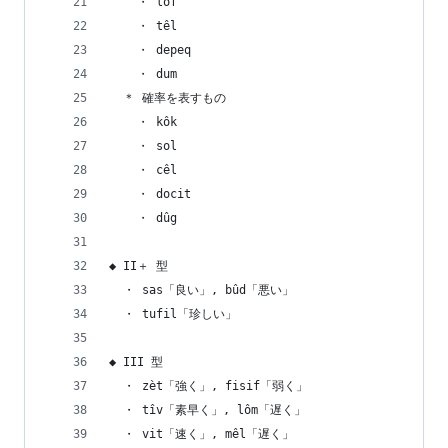
    ・ lof
    ・ têl
    ・ depeq
    ・ dum
  ＊ 確率を表すもの
    ・ kôk
    ・ sol
    ・ cêl
    ・ docit
    ・ dûg
◆ II＋ 型
  ・ sas「良い」, bûd「悪い」
  ・ tufil「珍しい」
◆ III 型
  ・ zèt「強く」, fisif「弱く」
  ・ tîv「素早く」, lôm「遅く」
  ・ vit「速く」, mêl「遅く」