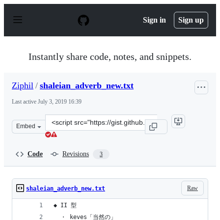
S
k
Sign in
Sign up
i
p
t
o
Instantly share code, notes, and snippets.
c
o
n
Ziphil
/
shaleian_adverb_new.txt
t
e
Last active
July 3, 2019 16:39
n
t
Clone
Embed
this
repository
at
Code
Revisions
3
&lt;script
src=&quot;https://gist.github.com/Ziphil/220980b9c0f77
Raw
shaleian_adverb_new.txt
◆ II 型
  ・ keves「当然の」