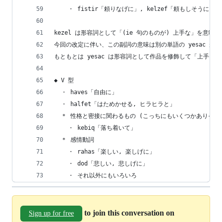
    ・ fistir「頼りなげに」, kelzef「頼もしそうに」
kezel は形容詞として「(ie 句のものが) 上手な」を意
今回の改定に伴い、この副詞の意味は別の単語の yesac が
もともとは yesac は形容詞として作品を修飾して「上手に作
◆ V 型
  ・ haves「自由に」
  ・ halfet「はためかせる, ヒラヒラと」
  ＊ 性格と密接に関わるもの (こっちにもいくつかありそう
    ・ kebiq「落ち着いて」
  ＊ 感情動詞
    ・ rahas「楽しい, 楽しげに」
    ・ dod「悲しい, 悲しげに」
    ・ それ以外にもいろいろ
to join this conversation on
Sign up for free