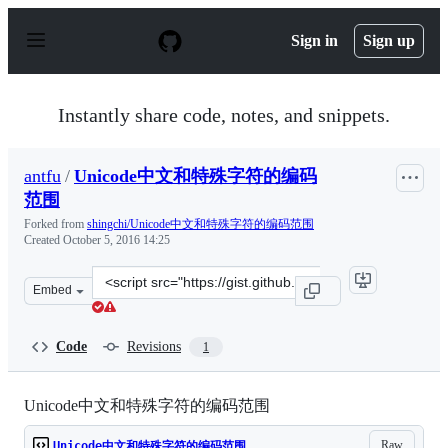
S
k
Sign in
Sign up
i
p
t
o
Instantly share code, notes, and snippets.
c
o
n
antfu
/
Unicode中文和特殊字符的编码
t
e
范围
n
Forked from
shingchi/Unicode中文和特殊字符的编码范围
t
Created
October 5, 2016 14:25
Clone
Embed
this
repository
at
Code
Revisions
1
&lt;script
src=&quot;https://gist.github.com/antfu/0473d47a5c7742
Unicode中文和特殊字符的编码范围
Raw
Unicode中文和特殊字符的编码范围