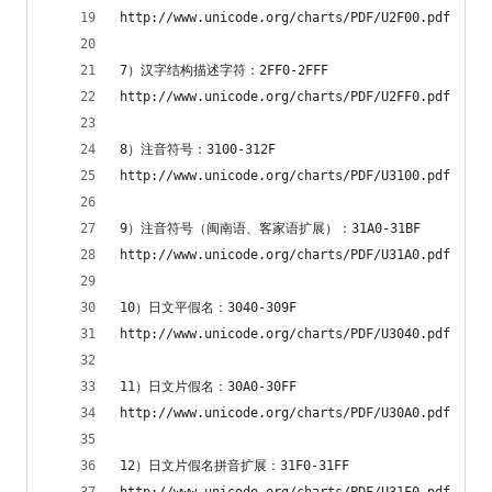
http://www.unicode.org/charts/PDF/U2F00.pdf
7）汉字结构描述字符：2FF0-2FFF
http://www.unicode.org/charts/PDF/U2FF0.pdf
8）注音符号：3100-312F
http://www.unicode.org/charts/PDF/U3100.pdf
9）注音符号（闽南语、客家语扩展）：31A0-31BF
http://www.unicode.org/charts/PDF/U31A0.pdf
10）日文平假名：3040-309F
http://www.unicode.org/charts/PDF/U3040.pdf
11）日文片假名：30A0-30FF
http://www.unicode.org/charts/PDF/U30A0.pdf
12）日文片假名拼音扩展：31F0-31FF