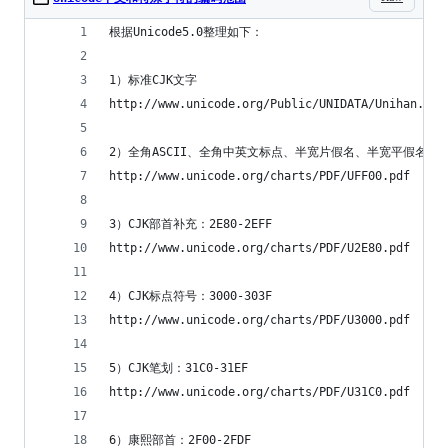
根据Unicode5.0整理如下：
1）标准CJK文字
http://www.unicode.org/Public/UNIDATA/Unihan.htm
2）全角ASCII、全角中英文标点、半宽片假名、半宽平假名、半宽
http://www.unicode.org/charts/PDF/UFF00.pdf
3）CJK部首补充：2E80-2EFF
http://www.unicode.org/charts/PDF/U2E80.pdf
4）CJK标点符号：3000-303F
http://www.unicode.org/charts/PDF/U3000.pdf
5）CJK笔划：31C0-31EF
http://www.unicode.org/charts/PDF/U31C0.pdf
6）康熙部首：2F00-2FDF