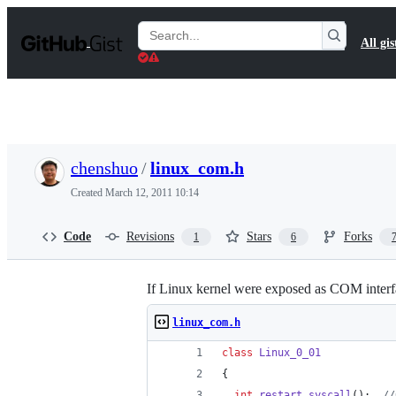
S
k
Search
All gis
i
Gists
p
t
o
c
o
n
t
chenshuo
/
linux_com.h
e
n
Created
March 12, 2011 10:14
t
Code
Revisions
Stars
Forks
1
6
If Linux kernel were exposed as COM interf
linux_com.h
class
Linux_0_01
{
int
restart_syscall
();  
//