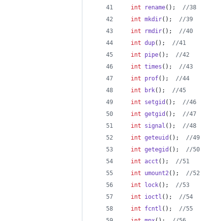
int
rename
();  
//
38
int
mkdir
();  
//
39
int
rmdir
();  
//
40
int
dup
();  
//
41
int
pipe
();  
//
42
int
times
();  
//
43
int
prof
();  
//
44
int
brk
();  
//
45
int
setgid
();  
//
46
int
getgid
();  
//
47
int
signal
();  
//
48
int
geteuid
();  
//
49
int
getegid
();  
//
50
int
acct
();  
//
51
int
umount2
();  
//
52
int
lock
();  
//
53
int
ioctl
();  
//
54
int
fcntl
();  
//
55
int
mpx
();  
//
56