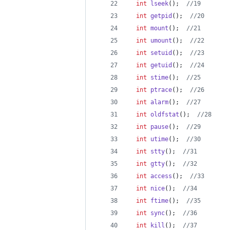
int
lseek
();  
//
19
int
getpid
();  
//
20
int
mount
();  
//
21
int
umount
();  
//
22
int
setuid
();  
//
23
int
getuid
();  
//
24
int
stime
();  
//
25
int
ptrace
();  
//
26
int
alarm
();  
//
27
int
oldfstat
();  
//
28
int
pause
();  
//
29
int
utime
();  
//
30
int
stty
();  
//
31
int
gtty
();  
//
32
int
access
();  
//
33
int
nice
();  
//
34
int
ftime
();  
//
35
int
sync
();  
//
36
int
kill
();  
//
37