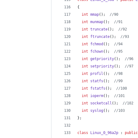
{
int
mmap
();  
//
90
int
munmap
();  
//
91
int
truncate
();  
//
92
int
ftruncate
();  
//
93
int
fchmod
();  
//
94
int
fchown
();  
//
95
int
getpriority
();  
//
96
int
setpriority
();  
//
97
int
profil
();  
//
98
int
statfs
();  
//
99
int
fstatfs
();  
//
100
int
ioperm
();  
//
101
int
socketcall
();  
//
102
int
syslog
();  
//
103
};
class
Linux_0_96a2p
 : 
public