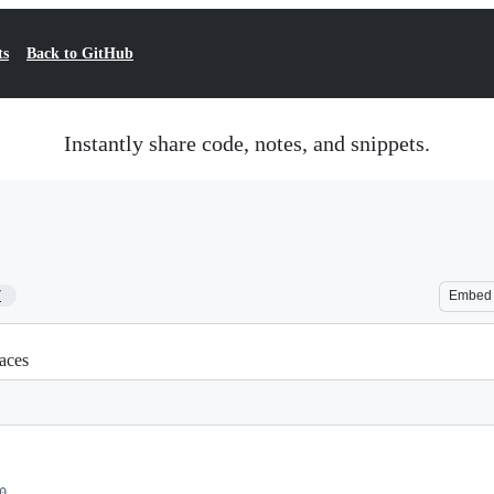
ts
Back to GitHub
Instantly share code, notes, and snippets.
7
Embed
aces
0