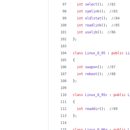
int
select
();  
//
82
int
symlink
();  
//
83
int
oldlstat
();  
//
84
int
readlink
();  
//
85
int
uselib
();  
//
86
};
class
Linux_0_95
 : 
public
Li
{
int
swapon
();  
//
87
int
reboot
();  
//
88
};
class
Linux_0_95c
 : 
public
L
{
int
readdir
();  
//
89
};
class
Linux_0_96a
 : 
public
L