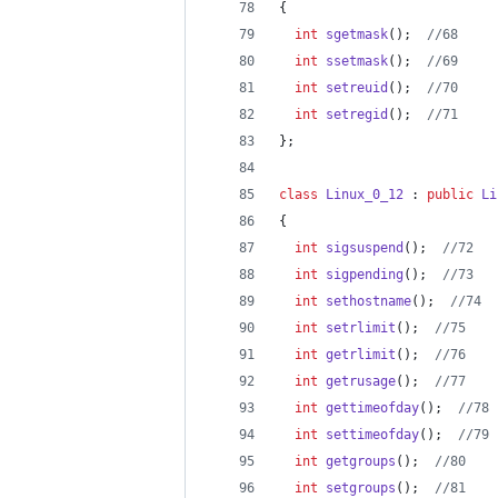
{
int
sgetmask
();  
//
68
int
ssetmask
();  
//
69
int
setreuid
();  
//
70
int
setregid
();  
//
71
};
class
Linux_0_12
 : 
public
Li
{
int
sigsuspend
();  
//
72
int
sigpending
();  
//
73
int
sethostname
();  
//
74
int
setrlimit
();  
//
75
int
getrlimit
();  
//
76
int
getrusage
();  
//
77
int
gettimeofday
();  
//
78
int
settimeofday
();  
//
79
int
getgroups
();  
//
80
int
setgroups
();  
//
81