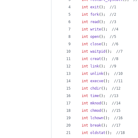
int
exit
();  
//
1
int
fork
();  
//
2
int
read
();  
//
3
int
write
();  
//
4
int
open
();  
//
5
int
close
();  
//
6
int
waitpid
();  
//
7
int
creat
();  
//
8
int
link
();  
//
9
int
unlink
();  
//
10
int
execve
();  
//
11
int
chdir
();  
//
12
int
time
();  
//
13
int
mknod
();  
//
14
int
chmod
();  
//
15
int
lchown
();  
//
16
int
break
();  
//
17
int
oldstat
();  
//
18