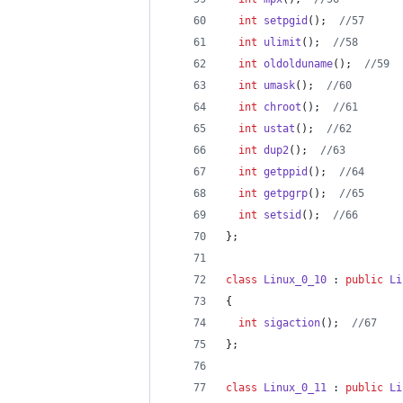
int
setpgid
();  
//
57
int
ulimit
();  
//
58
int
oldolduname
();  
//
59
int
umask
();  
//
60
int
chroot
();  
//
61
int
ustat
();  
//
62
int
dup2
();  
//
63
int
getppid
();  
//
64
int
getpgrp
();  
//
65
int
setsid
();  
//
66
};
class
Linux_0_10
 : 
public
Li
{
int
sigaction
();  
//
67
};
class
Linux_0_11
 : 
public
Li